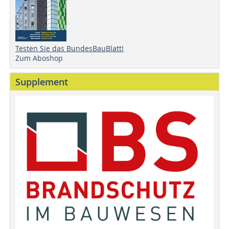
Testen Sie das BundesBauBlatt!
Zum Aboshop
Supplement