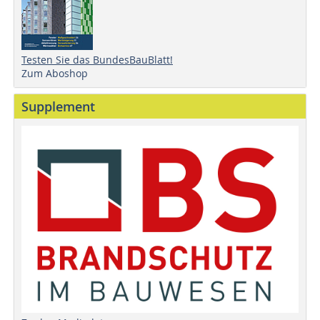
Testen Sie das BundesBauBlatt!
Zum Aboshop
Supplement