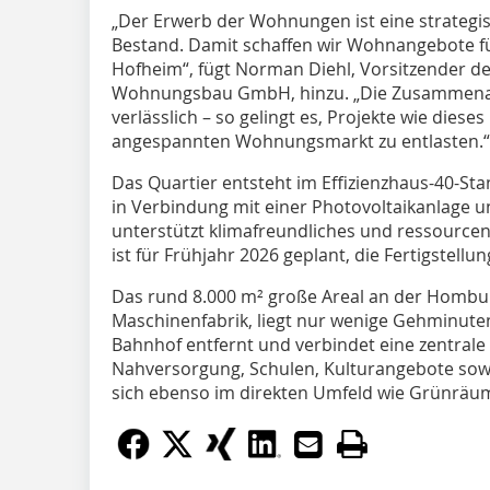
„Der Erwerb der Wohnungen ist eine strategi
Bestand. Damit schaffen wir Wohnangebote fü
Hofheim“, fügt Norman Diehl, Vorsitzender d
Wohnungsbau GmbH, hinzu. „Die Zusammenarbei
verlässlich – so gelingt es, Projekte wie dies
angespannten Wohnungsmarkt zu entlasten.“
Das Quartier entsteht im Effizienzhaus-40-
in Verbindung mit einer Photovoltaikanlage
unterstützt klimafreundliches und ressour
ist für Frühjahr 2026 geplant, die Fertigstellun
Das rund 8.000 m² große Areal an der Hombur
Maschinenfabrik, liegt nur wenige Gehminute
Bahnhof entfernt und verbindet eine zentral
Nahversorgung, Schulen, Kulturangebote sowie
sich ebenso im direkten Umfeld wie Grünräu