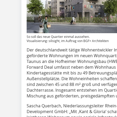
So soll das neue Quartier einmal aussehen.
Visualisierung: silisight, im Auftrag von BGF+ Architekten
Der deutschlandweit tätige Wohnentwickler In
geförderte Wohnungen im neuen Wohnquartie
Taunus an die Hofheimer Wohnungsbau (HW
Forward Deal umfasst neben dem Wohnhaus zu
Kindertagesstätte mit bis zu 49 Betreuungspl
Außenstellplätze. Die Wohneinheiten schaffe
sind zwischen 45 und 88 m² groß und verfügen
Dachterrasse. Insgesamt entstehen im Quart
Mischung aus geförderten, preisgedämpften u
Sascha Querbach, Niederlassungsleiter Rhein-
Development GmbH: „Mit ‚Kant & Gloria‘ scha