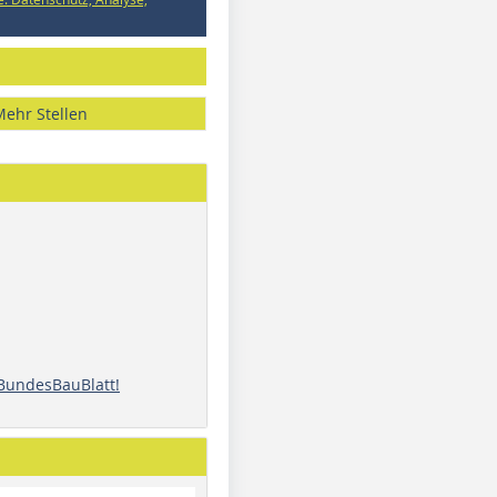
Mehr Stellen
 BundesBauBlatt!