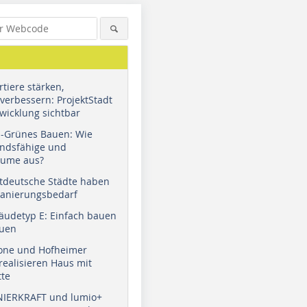
tiere stärken,
verbessern: ProjektStadt
wicklung sichtbar
u-Grünes Bauen: Wie
andsfähige und
äume aus?
tdeutsche Städte haben
Sanierungsbedarf
äudetyp E: Einfach bauen
auen
tone und Hofheimer
ealisieren Haus mit
tte
NIERKRAFT und lumio+