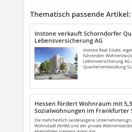
Thematisch passende Artikel:
Instone verkauft Schorndorfer Qu
Lebensversicherung AG
Instone Real Estate, eig
führenden Wohnentwickl
Lebensversicherung AG a
Quartiersentwicklung SLe
Hessen fördert Wohnraum mit 5,3 
Sozialwohnungen im Frankfurter 
Die mehrheitlich landeseigene Unternehmensgr
Wohnstadt (NHW) und der private Wohnentwickler
ehemaligen Siemens-Areal das...