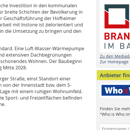
sche Investition in den kommunalen
r breite Schichten der Bevölkerung in
er Geschäftsführung der Hofheimer
t mit Instone ist zielorientiert und
es in die Umsetzung zu bringen und den
Standard. Eine Luft-Wasser-Wärmepumpe
 und extensiven Dachbegrünungen
Zu den Mediad
censchonendes Wohnen. Der Baubeginn
Zur Homepage
g Mitte 2028.
Anbieter fi
ger Straße, einst Standort einer
n von der Innenstadt bzw. dem S-
e Lage mit einem ruhigen Wohnumfeld.
 Sport- und Freizeitflächen befinden
me.
Finden Sie mehr
"Who is Who im