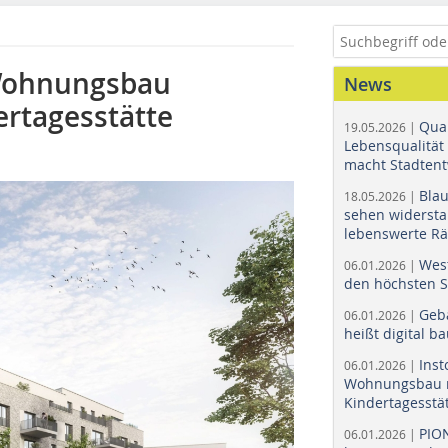
Wohnungsbau
News
ertagesstätte
Quar
19.05.2026 |
Lebensqualität 
macht Stadtent
Bla
18.05.2026 |
sehen widerst
lebenswerte R
Wes
06.01.2026 |
den höchsten 
Geb
06.01.2026 |
heißt digital b
Ins
06.01.2026 |
Wohnungsbau r
Kindertagesstä
PIO
06.01.2026 |