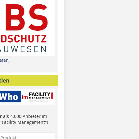
aten
nden
 als 4.000 Anbieter im
 Facility Management"!