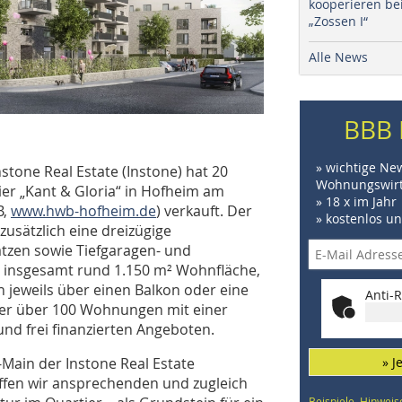
kooperieren be
„Zossen I“
Alle News
BBB 
» wichtige Ne
stone Real Estate (Instone) hat 20
Wohnungswirt
r „Kant & Gloria“ in Hofheim am
» 18 x im Jahr
B,
www.hwb-hofheim.de
) verkauft. Der
» kostenlos u
sätzlich eine dreizügige
ätzen sowie Tiefgaragen- und
n insgesamt rund 1.150 m² Wohnfläche,
 jeweils über einen Balkon oder eine
Anti-R
ier über 100 Wohnungen mit einer
nd frei finanzierten Angeboten.
» J
Main der Instone Real Estate
ffen wir ansprechenden und zugleich
Beispiele, Hinweis