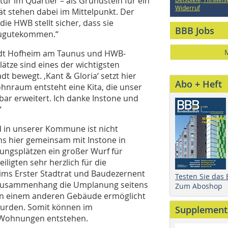
ur im Quartier – als Grundstein für ein
Widerruf
ät stehen dabei im Mittelpunkt. Der
e HWB stellt sicher, dass sie
BBB Jobs
ugutekommen.“
tadt Hofheim am Taunus und HWB-
lätze sind eines der wichtigsten
 bewegt. ‚Kant & Gloria‘ setzt hier
Abo + Heft
hnraum entsteht eine Kita, die unser
ar erweitert. Ich danke Instone und
“
d in unserer Kommune ist nicht
uns hier gemeinsam mit Instone in
ngsplätzen ein großer Wurf für
iligten sehr herzlich für die
ms Erster Stadtrat und Baudezernent
Testen Sie das
m Zusammenhang die Umplanung seitens
Zum Aboshop
 in einem anderen Gebäude ermöglicht
 wurden. Somit können im
Supplement
e Wohnungen entstehen.