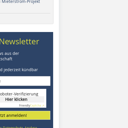
i Mieterstrom-Projekt
Newsletter
ws aus der
schaft
nd jederzeit kündbar
oboter-Verifizierung
Hier klicken
Friendly
Captcha ⇗
etzt anmelden!
e: Datenschutz, Analyse,