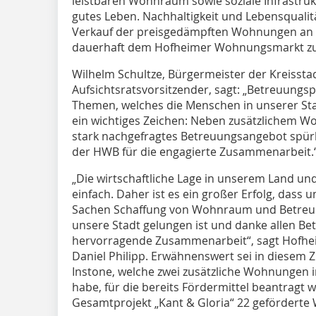
leistbaren Wohnraum sowie soziale Infrastrukt
gutes Leben. Nachhaltigkeit und Lebensqualit
Verkauf der preisgedämpften Wohnungen an di
dauerhaft dem Hofheimer Wohnungsmarkt z
Wilhelm Schultze, Bürgermeister der Kreiss
Aufsichtsratsvorsitzender, sagt: „Betreuungsp
Themen, welches die Menschen in unserer Stadt
ein wichtiges Zeichen: Neben zusätzlichem Wo
stark nachgefragtes Betreuungsangebot spürb
der HWB für die engagierte Zusammenarbeit.
„Die wirtschaftliche Lage in unserem Land un
einfach. Daher ist es ein großer Erfolg, dass 
Sachen Schaffung von Wohnraum und Betreuu
unsere Stadt gelungen ist und danke allen Bete
hervorragende Zusammenarbeit“, sagt Hofhei
Daniel Philipp. Erwähnenswert sei in diese
Instone, welche zwei zusätzliche Wohnungen
habe, für die bereits Fördermittel beantragt
Gesamtprojekt „Kant & Gloria“ 22 gefördert