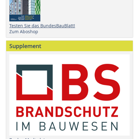
Testen Sie das BundesBauBlatt!
Zum Aboshop
Supplement