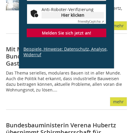
SPD-Politikerin ist erst seit 2021
Bundestagsabgeordnete. Schafft Hubertz,
Anti-Roboter-Verifizierung
die mit 37 Jahren eine der jüngsten...
Hier klicken
Friendly
Captcha ⇗
mehr
Melden Sie sich jetzt an!
Mit Modulen den Bau-Turbo zünden:
Beispiele, Hinweise: Datenschutz, Analyse,
Widerruf
Bundesministerin Verena Hubertz zu
Gast bei ALHO
Das Thema serielles, modulares Bauen ist in aller Munde.
Auch die Politik hat erkannt, dass industrielle Bauweisen
dazu beitragen können, aktuelle Probleme, allen voran die
Wohnungsnot, zu lösen....
mehr
Bundesbauministerin Verena Hubertz
übernimmt Schirmherrschaft für