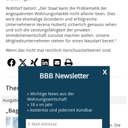
Wohltorf betont: „Der Staat kann die Problematik der
angespannten Wohnungsmärkte nicht alleine lösen. Dies
wird die ehemalige Gründerin und erfolgreiche
Unternehmerin Verena Hubertz sicherlich genauso sehen
und sich die Leistungsfähigkeit der privaten
Immobilienwirtschaft zunutze machen wollen. Unsere
Mitgliedsunternehmen stehen für einen Neustart bereit.“
Wenn das nicht mal reichlich Vorschusslorbeeren sind.
x
BBB Newsletter
Thematisch passende Artikel:
» Wichtige News aus der
Wohnungswirtschaft
Ausgabe 05/2025
» 18 x im Jahr
„Bagger müssen wieder rollen“
» kostenlos und jederzeit kündbar
Liebe Leserinnen, liebe Leser, Verena
Hubertz ist neue Bundesbauministerin. Die