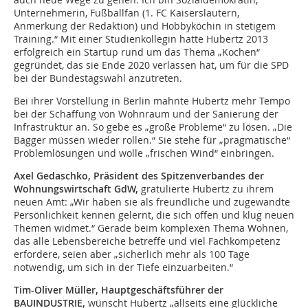
Unternehmerin, Fußballfan (1. FC Kaiserslautern,
Anmerkung der Redaktion) und Hobbyköchin in stetigem
Training.“ Mit einer Studienkollegin hatte Hubertz 2013
erfolgreich ein Startup rund um das Thema „Kochen“
gegründet, das sie Ende 2020 verlassen hat, um für die SPD
bei der Bundestagswahl anzutreten.
Bei ihrer Vorstellung in Berlin mahnte Hubertz mehr Tempo
bei der Schaffung von Wohnraum und der Sanierung der
Infrastruktur an. So gebe es „große Probleme“ zu lösen. „Die
Bagger müssen wieder rollen.“ Sie stehe für „pragmatische“
Problemlösungen und wolle „frischen Wind“ einbringen.
Axel Gedaschko, Präsident des Spitzenverbandes der
Wohnungswirtschaft GdW,
gratulierte Hubertz zu ihrem
neuen Amt: „Wir haben sie als freundliche und zugewandte
Persönlichkeit kennen gelernt, die sich offen und klug neuen
Themen widmet.“ Gerade beim komplexen Thema Wohnen,
das alle Lebensbereiche betreffe und viel Fachkompetenz
erfordere, seien aber „sicherlich mehr als 100 Tage
notwendig, um sich in der Tiefe einzuarbeiten.“
Tim-Oliver Müller, Hauptgeschäftsführer der
BAUINDUSTRIE,
wünscht Hubertz „allseits eine glückliche