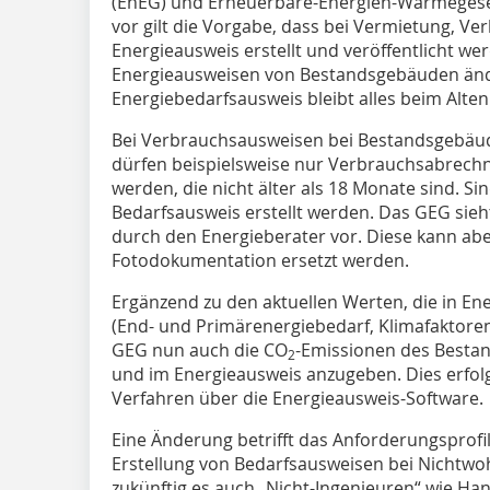
(EnEG) und Erneuerbare-Energien-Wärmeges
vor gilt die Vorgabe, dass bei Vermietung, V
Energieausweis erstellt und veröffentlicht we
Energieausweisen von Bestandsgebäuden ände
Energiebedarfsausweis bleibt alles beim Alten
Bei Verbrauchsausweisen bei Bestandsgebäud
dürfen beispielsweise nur Verbrauchsabrec
werden, die nicht älter als 18 Monate sind. Si
Bedarfsausweis erstellt werden. Das GEG sieh
durch den Energieberater vor. Diese kann abe
Fotodokumentation ersetzt werden.
Ergänzend zu den aktuellen Werten, die in E
(End- und Primärenergiebedarf, Klimafaktore
GEG nun auch die CO
-Emissionen des Bestan
2
und im Energieausweis anzugeben. Dies erfo
Verfahren über die Energieausweis-Software.
Eine Änderung betrifft das Anforderungsprofil
Erstellung von Bedarfsausweisen bei Nichtw
zukünftig es auch „Nicht-Ingenieuren“ wie H