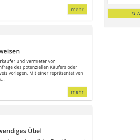
mehr
A
weisen
erkäufer und Vermieter von
rage des potenziellen Käufers oder
eis vorlegen. Mit einer repräsentativen
...
mehr
wendiges Übel