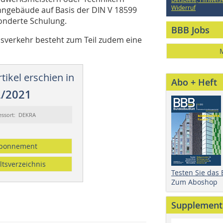
Widerruf
hngebäude auf Basis der DIN V 18599
sonderte Schulung.
BBB Jobs
verkehr besteht zum Teil zudem eine
tikel erschien in
Abo + Heft
2/2021
essort: DEKRA
bonnement
ltsverzeichnis
Testen Sie das
Zum Aboshop
Supplement