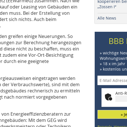
etz (EEWärmeG) zusammen. Nach wie
kooperieren be
erkauf oder Leasing von Gebäuden ein
„Zossen I“
rden muss. Bei der Erstellung von
Alle News
rt sich nichts. Auch beim
.
en greifen einige Neuerungen. So
BBB 
hnungen zur Berechnung herangezogen
nd diese nicht zu beschaffen, muss ein
» wichtige Ne
t zudem eine Vor-Ort-Besichtigung
Wohnungswirt
r durch eine geeignete
» 18 x im Jahr
» kostenlos u
nergieausweisen eingetragen werden
n der Verbrauchswerte), sind mit dem
dsgebäudes rechnerisch zu ermitteln
Anti-R
lgt nach normiert vorgegebenen
 von Energieeffizienzberatern zur
» J
ohngebäuden: Mit dem GEG wird
andwerksmeistern oder Technikern
Beispiele, Hinweis