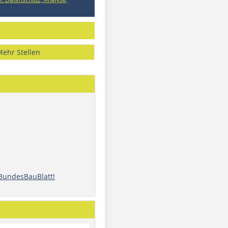
Mehr Stellen
 BundesBauBlatt!