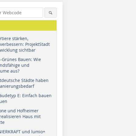
tiere stärken,
verbessern: ProjektStadt
wicklung sichtbar
u-Grünes Bauen: Wie
andsfähige und
äume aus?
tdeutsche Städte haben
Sanierungsbedarf
äudetyp E: Einfach bauen
auen
tone und Hofheimer
ealisieren Haus mit
tte
NIERKRAFT und lumio+