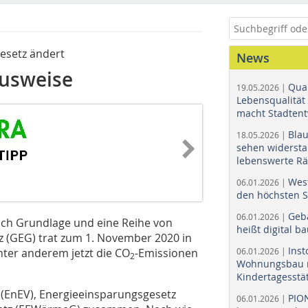
esetz ändert
News
ausweise
Quar
19.05.2026 |
Lebensqualität 
macht Stadtent
Bla
18.05.2026 |
sehen widerst
lebenswerte R
Wes
06.01.2026 |
den höchsten 
Geb
06.01.2026 |
lich Grundlage und eine Reihe von
heißt digital b
(GEG) trat zum 1. November 2020 in
Ins
nter anderem jetzt die CO
-Emissionen
06.01.2026 |
2
Wohnungsbau r
Kindertagesstä
(EnEV), Energieeinsparungsgesetz
PIO
06.01.2026 |