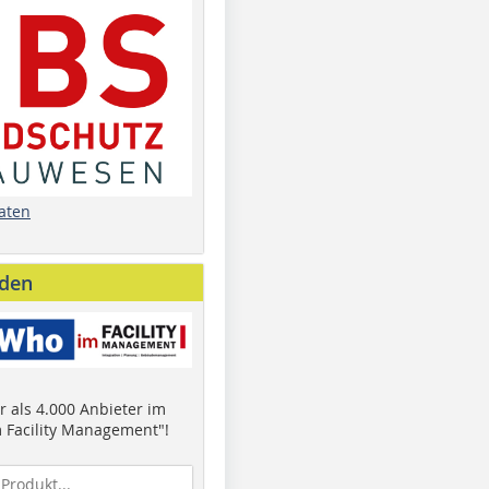
aten
nden
 als 4.000 Anbieter im
 Facility Management"!