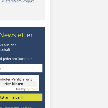
i Mieterstrom-Projekt
Newsletter
ws aus der
schaft
nd jederzeit kündbar
oboter-Verifizierung
Hier klicken
Friendly
Captcha ⇗
etzt anmelden!
e: Datenschutz, Analyse,