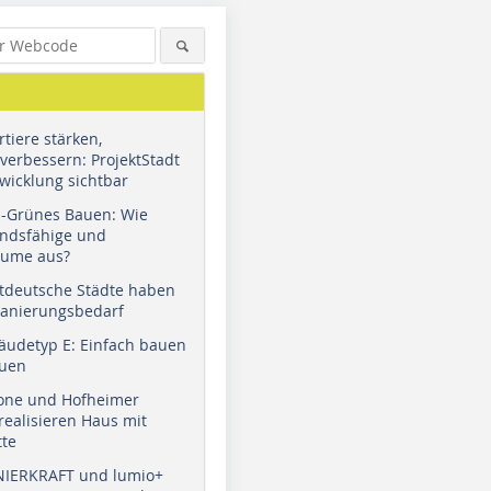
tiere stärken,
verbessern: ProjektStadt
wicklung sichtbar
u-Grünes Bauen: Wie
andsfähige und
äume aus?
tdeutsche Städte haben
Sanierungsbedarf
äudetyp E: Einfach bauen
auen
tone und Hofheimer
ealisieren Haus mit
tte
NIERKRAFT und lumio+