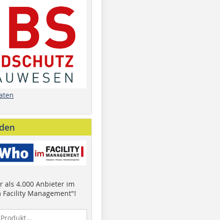
aten
nden
 als 4.000 Anbieter im
 Facility Management"!