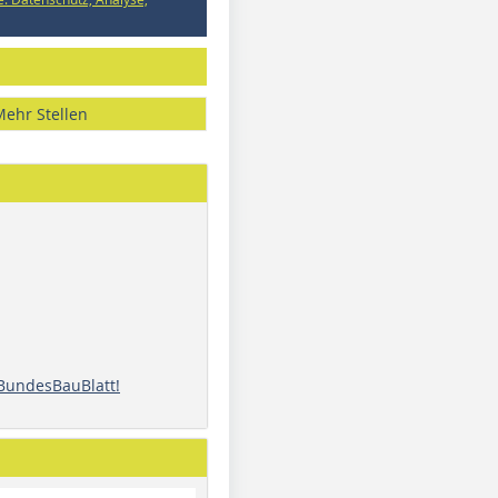
Mehr Stellen
 BundesBauBlatt!