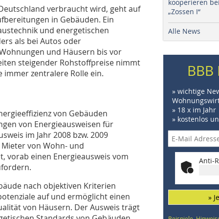
kooperieren be
 Deutschland verbraucht wird, geht auf
„Zossen I“
bereitungen in Gebäuden. Ein
austechnik und energetischen
Alle News
rs als bei Autos oder
n Wohnungen und Häusern bis vor
Zeiten steigender Rohstoffpreise nimmt
BBB 
 immer zentralere Rolle ein.
» wichtige Ne
Wohnungswirt
» 18 x im Jahr
nergieeffizienz von Gebäuden
» kostenlos u
rungen von Energieausweisen für
sweis im Jahr 2008 bzw. 2009
nd Mieter von Wohn- und
, vorab einen Energieausweis vom
Anti-R
fordern.
bäude nach objektiven Kriterien
otenziale auf und er­­mög­licht einen
» J
alität von Häusern. Der Ausweis trägt
ergetischen Standards von Gebäuden
Beispiele, Hinweis