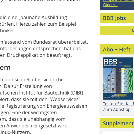
Widerruf
, die eine „baunahe Ausbildung
BBB Jobs
dürfen. Hierzu zählen zum Beispiel
hniker.
umfassend vom Bundesrat überarbeitet.
Anforderungen entsprechen, hat das
Abo + Heft
uen Druckapplikation beauftragt.
tem
ch und schnell übersichtliche
. Da zur Erstellung von
tschen Institut für Bautechnik (DIBt)
iert, dass sie mit den „Webservices“
Testen Sie das
ie Registrierung von Energieausweisen
Zum Aboshop
gen. Eine der wichtigsten
em, dass sie unabhängig vom
Supplement
sen Anwendern eingesetzt wird –
inux-Nutzern.