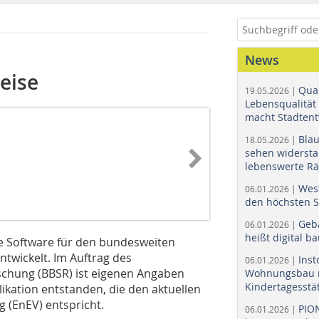
News
eise
Quar
19.05.2026 |
Lebensqualität 
macht Stadtent
Bla
18.05.2026 |
sehen widerst
lebenswerte R
Wes
06.01.2026 |
den höchsten 
Geb
06.01.2026 |
heißt digital b
ne Software für den bundesweiten
ntwickelt. Im Auftrag des
Ins
06.01.2026 |
schung (BBSR) ist eigenen Angaben
Wohnungsbau r
Kindertagesstä
kation entstanden, die den aktuellen
 (EnEV) entspricht.
PIO
06.01.2026 |