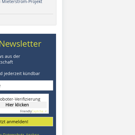
i Mieterstrom-Projekt
Newsletter
ws aus der
schaft
nd jederzeit kündbar
oboter-Verifizierung
Hier klicken
Friendly
Captcha ⇗
etzt anmelden!
e: Datenschutz, Analyse,