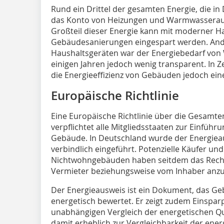
Rund ein Drittel der gesamten Energie, die in
das Konto von Heizungen und Warmwasserauf
Großteil dieser Energie kann mit moderner H
Gebäudesanierungen eingespart werden. Ande
Haushaltsgeräten war der Energiebedarf vo
einigen Jahren jedoch wenig transparent. In 
die Energieeffizienz von Gebäuden jedoch eine
Europäische Richtlinie
Eine Europäische Richtlinie über die Gesamte
verpflichtet alle Mitgliedsstaaten zur Einfüh
Gebäude. In Deutschland wurde der Energieau
verbindlich eingeführt. Potenzielle Käufer u
Nichtwohngebäuden haben seitdem das Recht
Vermieter beziehungsweise vom Inhaber anzu
Der Energieausweis ist ein Dokument, das Ge­
energetisch bewertet. Er zeigt zu­­dem Einsparp
unabhängigen Vergleich der energetischen Qu
damit erheblich zur Vergleichbarkeit der en