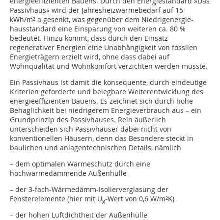
energieeffizienten Bauens. Durch den Energiestandard »Das
Passivhaus« wird der Jahresheizwärmebedarf auf 15
kWh/m² a gesenkt, was gegenüber dem Niedrigenergie-
hausstandard eine Einsparung von weiteren ca. 80 %
bedeutet. Hinzu kommt, dass durch den Einsatz
regenerativer Energien eine Unabhängigkeit von fossilen
Energieträgern erzielt wird, ohne dass dabei auf
Wohnqualität und Wohnkomfort verzichten werden müsste.
Ein Passivhaus ist damit die konsequente, durch eindeutige
Kriterien geforderte und belegbare Weiterentwicklung des
energieeffizienten Bauens. Es zeichnet sich durch hohe
Behaglichkeit bei niedrigerem Energieverbrauch aus – ein
Grundprinzip des Passivhauses. Rein äußerlich
unterscheiden sich Passivhäuser dabei nicht von
konventionellen Häusern, denn das Besondere steckt in
baulichen und anlagentechnischen Details, nämlich
– dem optimalen Wärmeschutz durch eine
hochwärmedämmende Außenhülle
– der 3-fach-Wärmedämm-Isolierverglasung der
Fensterelemente (hier mit U
-Wert von 0,6 W/m²K)
g
– der hohen Luftdichtheit der Außenhülle