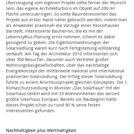
Überzeugung vom eigenen Projekt sollte ferner der Wunsch
sein, das eigene Architekturbüro im Objekt auf 200 m²
Fläche unterzubringen. So sollte Bauinteressierten das
Projekt aus erster Hand näher gebracht werden, indem man
als Anwender praxisnah die Vorzüge eines Passivhauses
darstellt. Interessierte Bauherren, die es mit der
Lebenszyklus-Planung ernst nehmen, scheint es dabei
genügend zu geben. Die Eigentumswohnungen der
Solarsiedlung wa­­ren kurz nach Fertigstellung vollständig
verkauft. Am Tag der Architektur 2010 informierten sich
über 500 Besucher, darunter auch Vertreter großer
Wohnungsbaugesellschaften, über das nachhaltige
Energiekonzept der mittlerweile national und international
prämierten Solarsiedlung. Der Erfolg dieser Solarsiedlung
führte zu einem Anschlussprojekt gleichen Konzeptes: Die 1.
Klimaschutzsiedlung in Münster „Das Solarhaus“ mit der
Solarhaus GmbH wird mit 33 Wohneinheiten das derzeit
größte Solarhaus Europas. Bereits vor Baubeginn hatte
dieses Projekt schon zu rund 90 % seine festen
Interessenten gefunden.
Nachhaltigkeit plus Werthaltigkeit