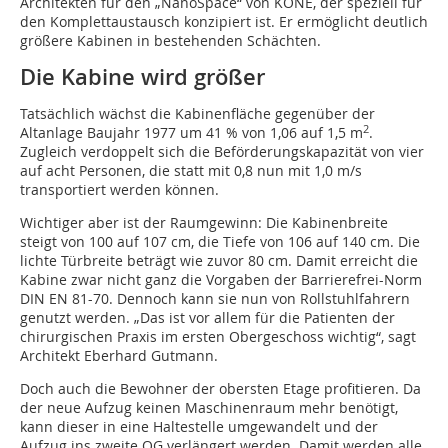
Architekten für den „NanoSpace“ von KONE, der speziell für
den Komplettaustausch konzipiert ist. Er ermöglicht deutlich
größere Kabinen in bestehenden Schächten.
Die Kabine wird größer
Tatsächlich wächst die Kabinenfläche gegenüber der
2
Altanlage Baujahr 1977 um 41 % von 1,06 auf 1,5 m
.
Zugleich verdoppelt sich die Beförderungskapazität von vier
auf acht Personen, die statt mit 0,8 nun mit 1,0 m/s
transportiert werden können.
Wichtiger aber ist der Raumgewinn: Die Kabinenbreite
steigt von 100 auf 107 cm, die Tiefe von 106 auf 140 cm. Die
lichte Türbreite beträgt wie zuvor 80 cm. Damit erreicht die
Kabine zwar nicht ganz die Vorgaben der Barrierefrei-Norm
DIN EN 81-70. Dennoch kann sie nun von Rollstuhlfahrern
genutzt werden. „Das ist vor allem für die Patienten der
chirurgischen Praxis im ersten Obergeschoss wichtig“, sagt
Architekt Eberhard Gutmann.
Doch auch die Bewohner der obersten Etage profitieren. Da
der neue Aufzug keinen Maschinenraum mehr benötigt,
kann dieser in eine Haltestelle umgewandelt und der
Aufzug ins zweite OG verlängert werden. Damit werden alle