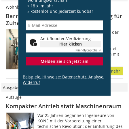
Wohnungswirtschaft
» 18 x im Jahr
Wohnbau-Aufzüge
» kostenlos und jederzeit kündbar
Barrierefrei und ultraleise: Ein Aufzug für
Zuhause
Der neue Aufzug markiert den Beginn der
Mission von osma, lebenswerten und
Anti-Roboter-Verifizierung
bezahlbaren Wohnraum für alle
Hier klicken
Generationen zu erschließen. So punktet
Friendly
Captcha ⇗
der osma 1 bereits in der Basisversion mit
100...
Melden Sie sich jetzt an!
mehr
Beispiele, Hinweise: Datenschutz, Analyse,
Widerruf
Ausgabe 7-8/2017
Aufzüge
Kompakter Antrieb statt Maschinenraum
Vor 25 Jahren begannen Ingenieure von
KONE mit der Vorbereitung einer
technischen Revolution: der Einführung des