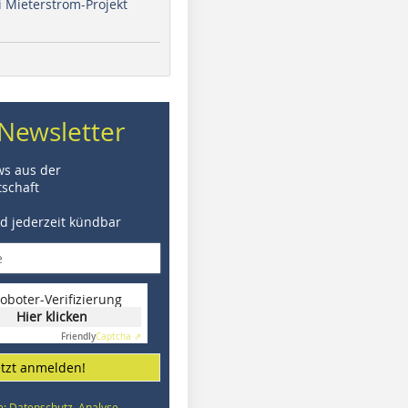
i Mieterstrom-Projekt
Newsletter
ws aus der
schaft
nd jederzeit kündbar
oboter-Verifizierung
Hier klicken
Friendly
Captcha ⇗
etzt anmelden!
e: Datenschutz, Analyse,