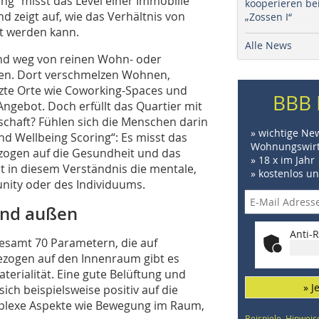
ing“ misst das Level einer Immobilie
kooperieren be
 zeigt auf, wie das Verhältnis von
„Zossen I“
t werden kann.
Alle News
nd weg von reinen Wohn- oder
ren. Dort verschmelzen Wohnen,
tzte Orte wie Coworking-Spaces und
BBB 
ngebot. Doch erfüllt das Quartier mit
chaft? Fühlen sich die Menschen darin
» wichtige Ne
nd Wellbeing Scoring“: Es misst das
Wohnungswirt
ezogen auf die Gesundheit und das
» 18 x im Jahr
 in diesem Verständnis die mentale,
» kostenlos u
nity oder des Individuums.
und außen
Anti-R
gesamt 70 Parametern, die auf
ezogen auf den Innenraum gibt es
aterialität. Eine gute Belüftung und
» J
sich beispielsweise positiv auf die
mplexe Aspekte wie Bewegung im Raum,
Beispiele, Hinweis