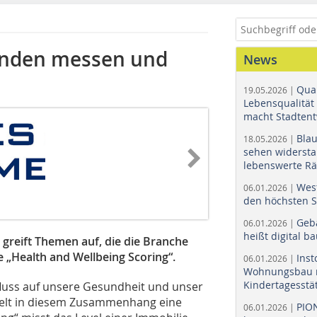
inden messen und
News
Quar
19.05.2026 |
Lebensqualität 
macht Stadtent
Bla
18.05.2026 |
sehen widerst
lebenswerte R
Wes
06.01.2026 |
den höchsten 
Geb
06.01.2026 |
heißt digital b
greift Themen auf, die die Branche
„Health and Wellbeing Scoring“.
Ins
06.01.2026 |
Wohnungsbau r
Kindertagesstä
luss auf unsere Gesundheit und unser
ielt in diesem Zusammenhang eine
PIO
06.01.2026 |