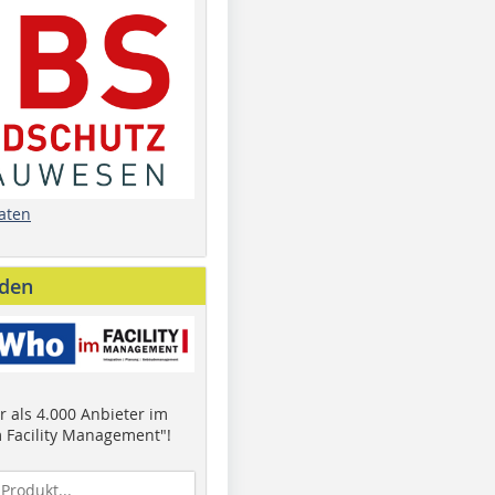
aten
nden
 als 4.000 Anbieter im
 Facility Management"!