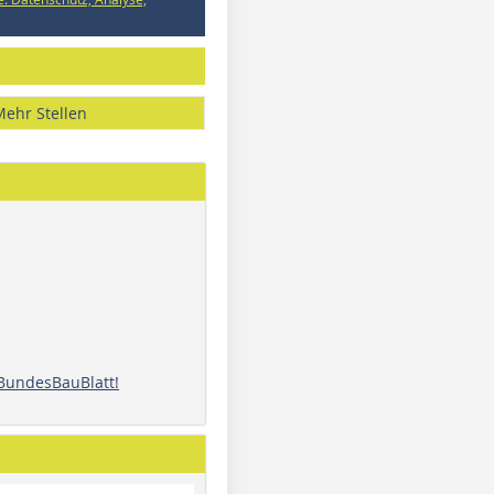
Mehr Stellen
 BundesBauBlatt!