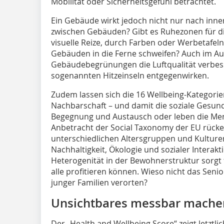
Mobilität oder Sicherheitsgefühl betrachtet.
Ein Gebäude wirkt jedoch nicht nur nach inn
zwischen Gebäuden? Gibt es Ruhezonen für d
visuelle Reize, durch Farben oder Werbetafeln
Gebäuden in die Ferne schweifen? Auch im 
Gebäudebegrünungen die Luftqualität verbe
sogenannten Hitzeinseln entgegenwirken.
Zudem lassen sich die 16 Wellbeing-Kategorie
Nachbarschaft – und damit die soziale Gesun
Begegnung und Austausch oder leben die Me
Anbetracht der Social Taxonomy der EU rücken
unterschiedlichen Altersgruppen und Kulturen
Nachhaltigkeit, Ökologie und sozialer Interak
Heterogenität in der Bewohnerstruktur sorgt 
alle profitieren können. Wieso nicht das Sen
junger Familien verorten?
Unsichtbares messbar mache
Der „Health and Wellbeing Score“ zeigt letztli