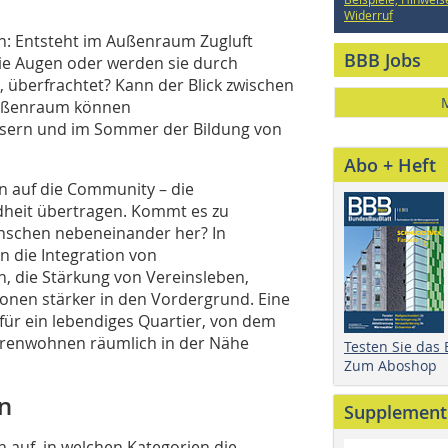
Widerruf
en: Entsteht im Außenraum Zugluft
BBB Jobs
ie Augen oder werden sie durch
, überfrachtet? Kann der Blick zwischen
Außenraum können
ssern und im Sommer der Bildung von
Abo + Heft
n auf die Community – die
dheit übertragen. Kommt es zu
nschen nebeneinander her? In
 die Integration von
, die Stärkung von Vereinsleben,
tionen stärker in den Vordergrund. Eine
für ein lebendiges Quartier, von dem
iorenwohnen räumlich in der Nähe
Testen Sie das
Zum Aboshop
n
Supplement
ch auf, in welchen Kategorien die