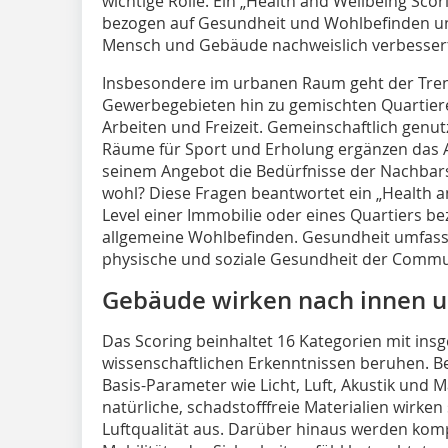
wichtige Rolle. Ein „Health and Wellbeing Scor
bezogen auf Gesundheit und Wohlbefinden und
Mensch und Gebäude nachweislich verbesser
Insbesondere im urbanen Raum geht der Tre
Gewerbegebieten hin zu gemischten Quartie
Arbeiten und Freizeit. Gemeinschaftlich genu
Räume für Sport und Erholung ergänzen das A
seinem Angebot die Bedürfnisse der Nachbars
wohl? Diese Fragen beantwortet ein „Health a
Level einer Immobilie oder eines Quartiers b
allgemeine Wohlbefinden. Gesundheit umfasst
physische und soziale Gesundheit der Commu
Gebäude wirken nach innen 
Das Scoring beinhaltet 16 Kategorien mit ins
wissenschaftlichen Erkenntnissen beruhen. B
Basis-Parameter wie Licht, Luft, Akustik und M
natürliche, schadstofffreie Materialien wirken 
Luftqualität aus. Darüber hinaus werden ko