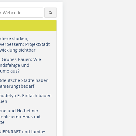
tiere stärken,
verbessern: ProjektStadt
wicklung sichtbar
u-Grünes Bauen: Wie
andsfähige und
äume aus?
tdeutsche Städte haben
Sanierungsbedarf
äudetyp E: Einfach bauen
auen
tone und Hofheimer
ealisieren Haus mit
tte
NIERKRAFT und lumio+