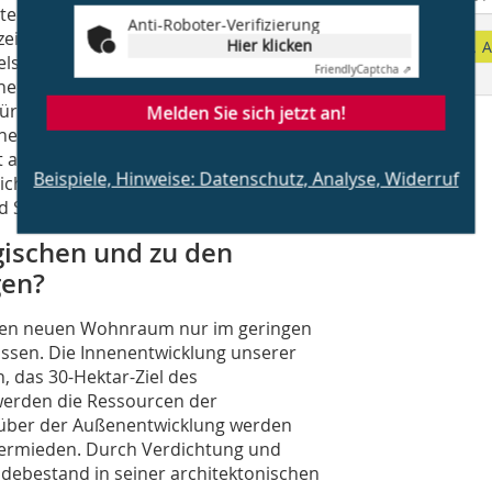
ecken die größten Potenziale auf den
Anti-Roboter-Verifizierung
. Aber gerade die qualitätsvolle
Hier klicken
A
elsketten und Discountern weist
Friendly
Captcha ⇗
neinheiten auf. Die Verdichtungs- und
r Wohnen sind regional sehr
Melden Sie sich jetzt an!
chen Parkhäusern eignen sich allerdings
uch für soziale Infrastruktur, die
Beispiele, Hinweise: Datenschutz, Analyse, Widerruf
hter werden. So gibt es hier
nd Sportflächen auf Parkhäusern.
gischen und zu den
gen?
ür den neuen Wohnraum nur im geringen
ssen. Die Innenentwicklung unserer
, das 30-Hektar-Ziel des
 werden die Ressourcen der
über der Außenentwicklung werden
 vermieden. Durch Verdichtung und
debestand in seiner architektonischen