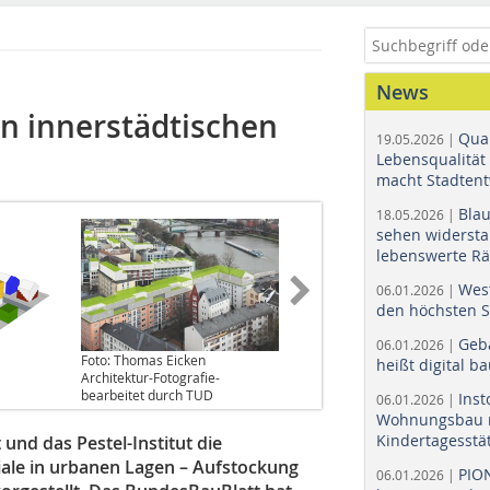
News
ten innerstädtischen
Quar
19.05.2026 |
Lebensqualität 
macht Stadtent
Bla
18.05.2026 |
sehen widerst
lebenswerte R
Wes
06.01.2026 |
den höchsten 
Geb
06.01.2026 |
Foto: Thomas Eicken
heißt digital b
Architektur-Fotografie-
bearbeitet durch TUD
Ins
06.01.2026 |
Wohnungsbau r
Kindertagesstä
nd das Pestel-Institut die
ale in urbanen Lagen – Aufstockung
PIO
06.01.2026 |