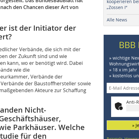
gestellt. Das BundesBauBlatt hat
kooperieren be
n nach den Chancen dieser Art von
„Zossen I“
Alle News
 ist der Initiator der
ert?
BBB 
iedlicher Verbände, die sich mit der
ben der Zukunft sind und wie
» wichtige Ne
n kann, wo er benötigt wird. Dabei
Wohnungswirt
ände wie die
» 18 x im Jahr
» kostenlos u
ieurkammer, Verbände der
Verbände der Baustoffhersteller sowie
er maßgebenden Akteure zur Schaffung
Anti-R
tanden Nicht-
Geschäftshäuser,
owie Parkhäuser. Welche
» J
Studie für den
Beispiele, Hinweis