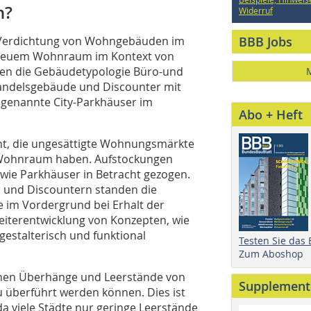
n?
Widerruf
 Verdichtung von Wohngebäuden im
BBB Jobs
n neuem Wohnraum im Kontext von
en die Gebäudetypologie Büro-und
andelsgebäude und Discounter mit
ogenannte City-Parkhäuser im
Abo + Heft
ht, die ungesättigte Wohnungsmärkte
n Wohnraum haben. Aufstockungen
ie Parkhäuser in Betracht gezogen.
n und Discountern standen die
 im Vordergrund bei Erhalt der
Weiterentwicklung von Konzepten, wie
estalterisch und funktional
Testen Sie das
Zum Aboshop
denen Überhänge und Leerstände von
Supplement
berführt werden können. Dies ist
da viele Städte nur geringe Leerstände