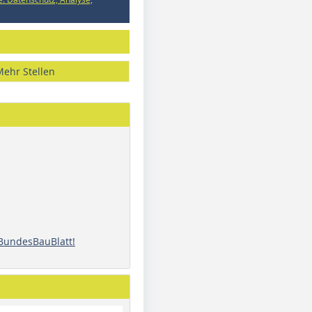
Mehr Stellen
 BundesBauBlatt!