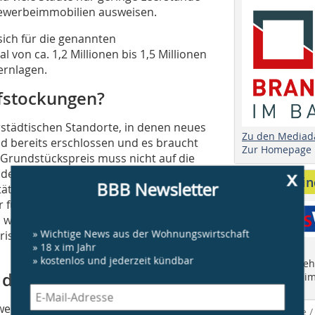
Gewerbeimmobilien ausweisen.
ich für die genannten
von ca. 1,2 Millionen bis 1,5 Millionen
ernlagen.
ufstockungen?
erstädtischen Standorte, in denen neues
Zu den Mediad
d bereits erschlossen und es braucht
Zur Homepage
 Grundstückspreis muss nicht auf die
r Verdichtung lässt sich gleichzeitig
x
Anbieter fi
BBB Newsletter
ät des Bestandes verbessern. Mit der
 für haushaltsnahe Dienstleistungen
l wieder entwickeln. Gemischte
» Wichtige News aus der Wohnungswirtschaft
erischer Qualität können aus dem
» 18 x im Jahr
» kostenlos und jederzeit kündbar
Finden Sie mehr
 die größten Potenziale?
"Who is Who im
rweise in Städten, Gemeinden und