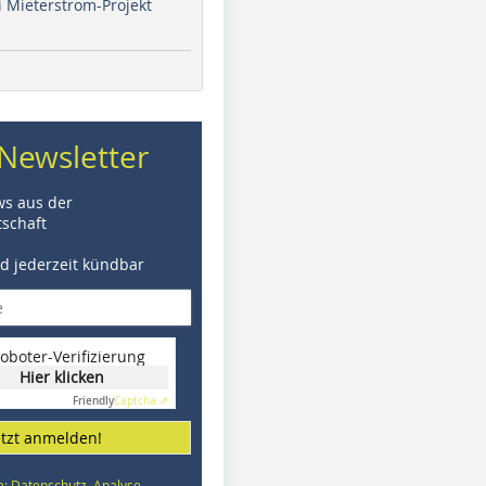
i Mieterstrom-Projekt
Newsletter
ws aus der
schaft
nd jederzeit kündbar
oboter-Verifizierung
Hier klicken
Friendly
Captcha ⇗
etzt anmelden!
e: Datenschutz, Analyse,