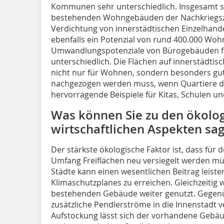
Kommunen sehr unterschiedlich. Insgesamt st
bestehenden Wohngebäuden der Nachkriegszeit
Verdichtung von innerstädtischen Einzelhand
ebenfalls ein Potenzial von rund 400.000 Woh
Umwandlungspotenziale von Bürogebäuden fü
unterschiedlich. Die Flächen auf innerstädtis
nicht nur für Wohnen, sondern besonders gut a
nachgezogen werden muss, wenn Quartiere dic
hervorragende Beispiele für Kitas, Schulen u
Was können Sie zu den ökolo
wirtschaftlichen Aspekten sa
Der stärkste ökologische Faktor ist, dass f
Umfang Freiflächen neu versiegelt werden mü
Städte kann einen wesentlichen Beitrag leisten
Klimaschutzplanes zu erreichen. Gleichzeitig
bestehenden Gebäude weiter genutzt. Gegen
zusätzliche Pendlerströme in die Innenstadt
Aufstockung lässt sich der vorhandene Gebäu