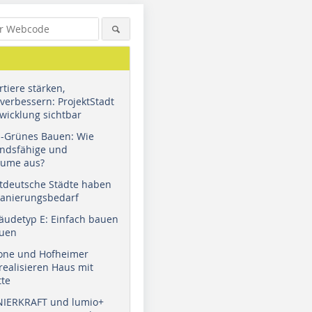
tiere stärken,
verbessern: ProjektStadt
wicklung sichtbar
u-Grünes Bauen: Wie
andsfähige und
äume aus?
tdeutsche Städte haben
Sanierungsbedarf
äudetyp E: Einfach bauen
auen
tone und Hofheimer
ealisieren Haus mit
tte
NIERKRAFT und lumio+