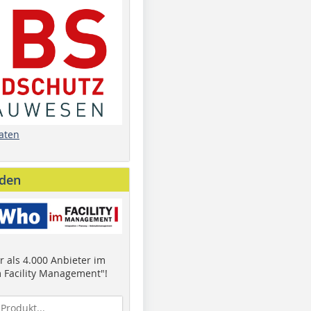
aten
nden
 als 4.000 Anbieter im
 Facility Management"!