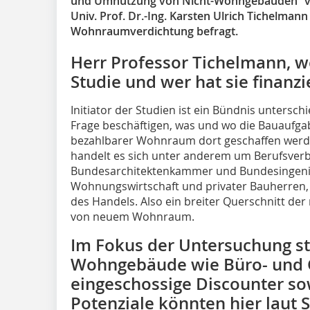
und Umnutzung von Nicht-Wohngebäuden“ vor
Univ. Prof. Dr.-Ing. Karsten Ulrich Tichelman
Wohnraumverdichtung befragt.
Herr Professor Tichelmann, wer
Studie und wer hat sie finanzi
Initiator der Studien ist ein Bündnis untersch
Frage beschäftigen, was und wo die Bauaufga
bezahlbarer Wohnraum dort geschaffen werde
handelt es sich unter anderem um Berufsverb
Bundesarchitektenkammer und Bundesingen
Wohnungswirtschaft und privater Bauherren, 
des Handels. Also ein breiter Querschnitt d
von neuem Wohnraum.
Im Fokus der Untersuchung s
Wohngebäude wie Büro- und 
eingeschossige Discounter s
Potenziale könnten hier laut 