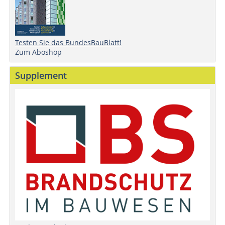
Testen Sie das BundesBauBlatt!
Zum Aboshop
Supplement