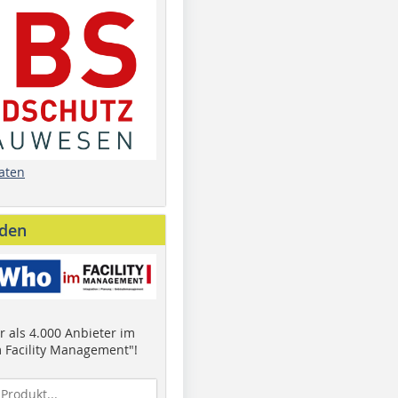
aten
nden
 als 4.000 Anbieter im
 Facility Management"!