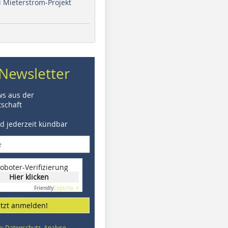
i Mieterstrom-Projekt
Newsletter
ws aus der
schaft
nd jederzeit kündbar
oboter-Verifizierung
Hier klicken
Friendly
Captcha ⇗
etzt anmelden!
e: Datenschutz, Analyse,