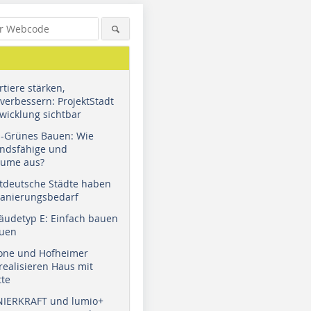
tiere stärken,
verbessern: ProjektStadt
wicklung sichtbar
u-Grünes Bauen: Wie
andsfähige und
äume aus?
tdeutsche Städte haben
Sanierungsbedarf
äudetyp E: Einfach bauen
auen
tone und Hofheimer
ealisieren Haus mit
tte
NIERKRAFT und lumio+