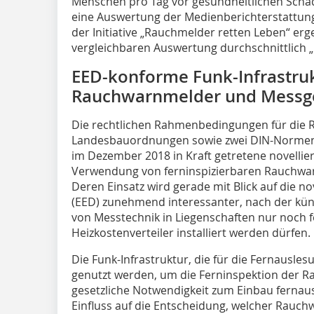
Menschen pro Tag vor gesundheitlichen Schä
eine Auswertung der Medienberichterstattun
der Initiative „Rauchmelder retten Leben“ erg
vergleichbaren Auswertung durchschnittlich „
EED-konforme Funk-Infrastruk
Rauchwarnmelder und Messge
Die rechtlichen Rahmenbedingungen für die 
Landesbauordnungen sowie zwei DIN-Normen f
im Dezember 2018 in Kraft getretene novellier
Verwendung von ferninspizierbaren Rauchwarn
Deren Einsatz wird gerade mit Blick auf die nov
(EED) zunehmend interessanter, nach der künf
von Messtechnik in Liegenschaften nur noch 
Heizkostenverteiler installiert werden dürfen.
Die Funk-Infrastruktur, die für die Fernausles
genutzt werden, um die Ferninspektion der 
gesetzliche Notwendigkeit zum Einbau fernau
Einfluss auf die Entscheidung, welcher Rauch