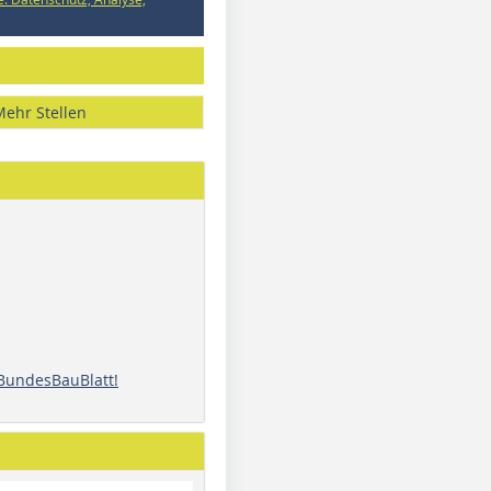
Mehr Stellen
 BundesBauBlatt!