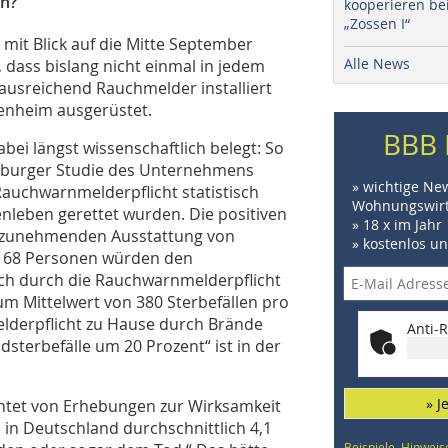
en?
kooperieren be
„Zossen I“
mit Blick auf die Mitte September
Alle News
, dass bislang nicht einmal in jedem
ausreichend Rauchmelder installiert
genheim ausgerüstet.
BBB 
ei längst wissenschaftlich belegt: So
ulzburger Studie des Unternehmens
» wichtige Ne
Rauchwarnmelderpflicht statistisch
Wohnungswirt
nleben gerettet wurden. Die positiven
» 18 x im Jahr
er zunehmenden Ausstattung von
» kostenlos u
. 68 Personen würden den
ich durch die Rauchwarnmelderpflicht
um Mittelwert von 380 Sterbefällen pro
elderpflicht zu Hause durch Brände
Anti-R
sterbefälle um 20 Prozent“ ist in der
» J
htet von Erhebungen zur Wirksamkeit
n Deutschland durchschnittlich 4,1
Beispiele, Hinweis