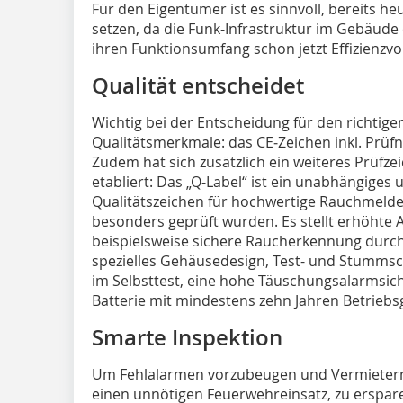
Für den Eigentümer ist es sinnvoll, bereits he
setzen, da die Funk-Infrastruktur im Gebäude 
ihren Funktionsumfang schon jetzt Effizienzvor
Qualität entscheidet
Wichtig bei der Entscheidung für den richtig
Qualitätsmerkmale: das CE‑Zeichen inkl. Prü
Zudem hat sich zusätzlich ein weiteres Prüfz
etabliert: Das „Q-Label“ ist ein unabhängiges 
Qualitätszeichen für hochwertige Rauchmelder
besonders geprüft wurden. Es stellt erhöhte 
beispielsweise sichere Raucherkennung durch
spezielles Gehäusedesign, Test- und Stumms
im Selbsttest, eine hohe Täuschungsalarmsich
Batterie mit mindestens zehn Jahren Betriebs
Smarte Inspektion
Um Fehlalarmen vorzubeugen und Vermietern 
einen unnötigen Feuerwehreinsatz, zu erspare