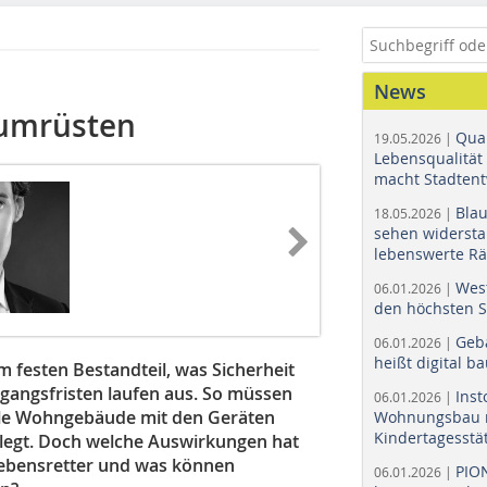
News
 umrüsten
Quar
19.05.2026 |
Lebensqualität 
macht Stadtent
Bla
18.05.2026 |
sehen widerst
lebenswerte R
Wes
06.01.2026 |
den höchsten 
Geb
06.01.2026 |
heißt digital b
 festen Bestandteil, was Sicherheit
gangsfristen laufen aus. So müssen
Ins
06.01.2026 |
lle Wohngebäude mit den Geräten
Wohnungsbau r
Kindertagesstä
belegt. Doch welche Auswirkungen hat
n Lebensretter und was können
PIO
06.01.2026 |