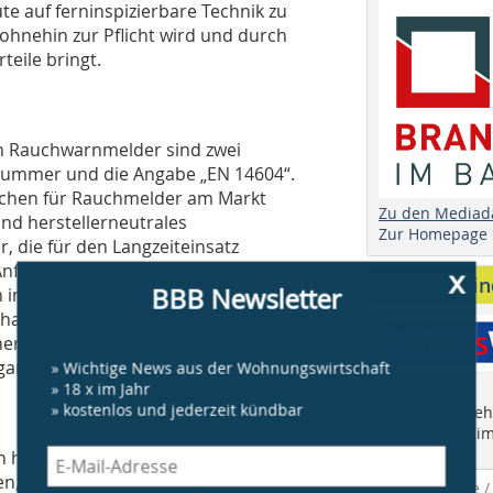
ute auf ferninspizierbare Technik zu
ohnehin zur Pflicht wird und durch
teile bringt.
en Rauchwarnmelder sind zwei
fnummer und die Angabe „EN 14604“.
eichen für Rauchmelder am Markt
Zu den Mediad
und herstellerneutrales
Zur Homepage
, die für den Langzeiteinsatz
Anforderungen an die Technik,
x
Anbieter fi
BBB Newsletter
 intelligente Auswertesensorik und ein
chalter, die Verschmutzungsprognose
erheit und eine fest eingelötete
garantie.
» Wichtige News aus der Wohnungswirtschaft
» 18 x im Jahr
» kostenlos und jederzeit kündbar
Finden Sie mehr
"Who is Who im
hohe Kosten, beispielsweise durch
n, zählt neben der Qualität auch die