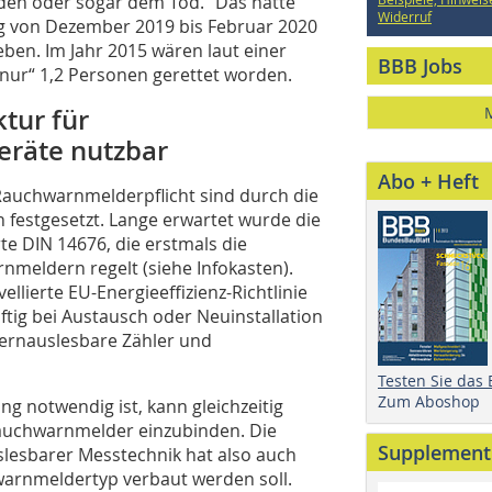
den oder sogar dem Tod.“ Das hätte
Widerruf
g von Dezember 2019 bis Februar 2020
eben. Im Jahr 2015 wären laut einer
BBB Jobs
nur“ 1,2 Personen gerettet worden.
tur für
räte nutzbar
Abo + Heft
Rauchwarnmelderpflicht sind durch die
estgesetzt. Lange erwartet wurde die
te DIN 14676, die erstmals die
meldern regelt (siehe Infokasten).
ellierte EU-Energieeffizienz-Richtlinie
tig bei Austausch oder Neuinstallation
fernauslesbare Zähler und
Testen Sie das
Zum Aboshop
ung notwendig ist, kann gleichzeitig
Rauchwarnmelder einzubinden. Die
Supplement
slesbarer Messtechnik hat also auch
warnmeldertyp verbaut werden soll.