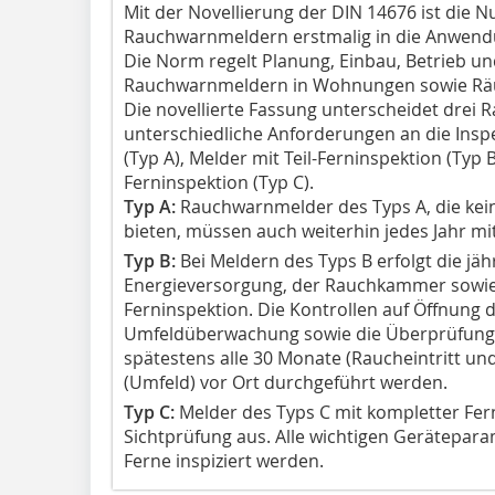
Mit der Novellierung der DIN 14676 ist die N
Rauchwarnmeldern erstmalig in die Anwe
Die Norm regelt Planung, Einbau, Betrieb u
Rauchwarnmeldern in Wohnungen sowie Rä
Die novellierte Fassung unterscheidet drei
unterschiedliche Anforderungen an die Inspe
(Typ A), Melder mit Teil-Ferninspektion (Typ
Ferninspektion (Typ C).
Typ A:
Rauchwarnmelder des Typs A, die kein
bieten, müssen auch weiterhin jedes Jahr mi
Typ B:
Bei Meldern des Typs B erfolgt die jäh
Energieversorgung, der Rauchkammer sowi
Ferninspektion. Die Kontrollen auf Öffnung d
Umfeldüberwachung sowie die Überprüfung
spätestens alle 30 Monate (Raucheintritt un
(Umfeld) vor Ort durchgeführt werden.
Typ C:
Melder des Typs C mit kompletter F
Sichtprüfung aus. Alle wichtigen Gerätepar
Ferne inspiziert werden.