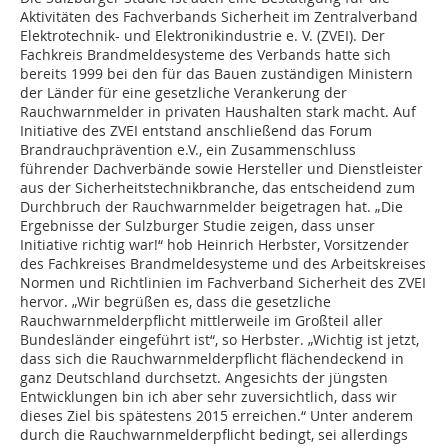
Aktivitäten des Fachverbands Sicherheit im Zentralverband
Elektrotechnik- und Elektronikindustrie e. V. (ZVEI). Der
Fachkreis Brandmeldesysteme des Verbands hatte sich
bereits 1999 bei den für das Bauen zuständigen Ministern
der Länder für eine gesetzliche Verankerung der
Rauchwarnmelder in privaten Haushalten stark macht. Auf
Initiative des ZVEI entstand anschließend das Forum
Brandrauchprävention e.V., ein Zusammenschluss
führender Dachverbände sowie Hersteller und Dienstleister
aus der Sicherheitstechnikbranche, das entscheidend zum
Durchbruch der Rauchwarnmelder beigetragen hat. „Die
Ergebnisse der Sulzburger Studie zeigen, dass unser
Initiative richtig war!“ hob Heinrich Herbster, Vorsitzender
des Fachkreises Brandmeldesysteme und des Arbeitskreises
Normen und Richtlinien im Fachverband Sicherheit des ZVEI
hervor. „Wir begrüßen es, dass die gesetzliche
Rauchwarnmelderpflicht mittlerweile im Großteil aller
Bundesländer eingeführt ist“, so Herbster. „Wichtig ist jetzt,
dass sich die Rauchwarnmelderpflicht flächendeckend in
ganz Deutschland durchsetzt. Angesichts der jüngsten
Entwicklungen bin ich aber sehr zuversichtlich, dass wir
dieses Ziel bis spätestens 2015 erreichen.“ Unter anderem
durch die Rauchwarnmelderpflicht bedingt, sei allerdings