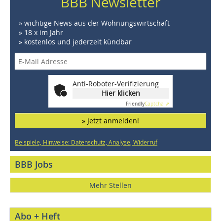
BBB Newsletter
» wichtige News aus der Wohnungswirtschaft
» 18 x im Jahr
» kostenlos und jederzeit kündbar
Anti-Roboter-Verifizierung
Hier klicken
Friendly
Captcha ⇗
» Jetzt anmelden!
Beispiele, Hinweise: Datenschutz, Analyse, Widerruf
BBB Jobs
Mehr Stellen
Abo + Heft