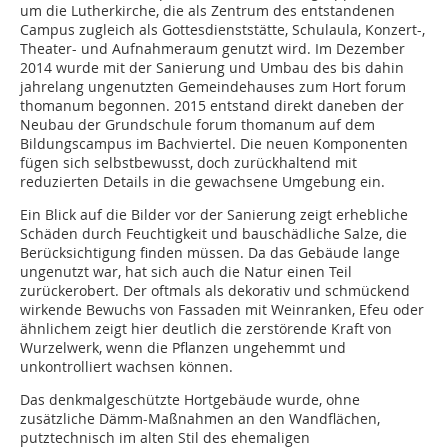
um die Lutherkirche, die als Zentrum des entstandenen
Campus zugleich als Gottesdienststätte, Schulaula, Konzert-,
Theater- und Aufnahmeraum genutzt wird. Im Dezember
2014 wurde mit der Sanierung und Umbau des bis dahin
jahrelang ungenutzten Gemeindehauses zum Hort forum
thomanum begonnen. 2015 entstand direkt daneben der
Neubau der Grundschule forum thomanum auf dem
Bildungscampus im Bachviertel. Die neuen Komponenten
fügen sich selbstbewusst, doch zurückhaltend mit
reduzierten Details in die gewachsene Umgebung ein.
Ein Blick auf die Bilder vor der Sanierung zeigt erhebliche
Schäden durch Feuchtigkeit und bauschädliche Salze, die
Berücksichtigung finden müssen. Da das Gebäude lange
ungenutzt war, hat sich auch die Natur einen Teil
zurückerobert. Der oftmals als dekorativ und schmückend
wirkende Bewuchs von Fassaden mit Weinranken, Efeu oder
ähnlichem zeigt hier deutlich die zerstörende Kraft von
Wurzelwerk, wenn die Pflanzen ungehemmt und
unkontrolliert wachsen können.
Das denkmalgeschützte Hortgebäude wurde, ohne
zusätzliche Dämm-Maßnahmen an den Wandflächen,
putztechnisch im alten Stil des ehemaligen