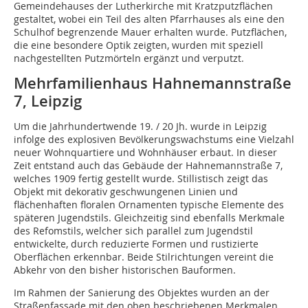
Gemeindehauses der Lutherkirche mit Kratzputzflächen
gestaltet, wobei ein Teil des alten Pfarrhauses als eine den
Schulhof begrenzende Mauer erhalten wurde. Putzflächen,
die eine besondere Optik zeigten, wurden mit speziell
nachgestellten Putzmörteln ergänzt und verputzt.
Mehrfamilienhaus Hahnemannstraße
7, Leipzig
Um die Jahrhundertwende 19. / 20 Jh. wurde in Leipzig
infolge des explosiven Bevölkerungswachstums eine Vielzahl
neuer Wohnquartiere und Wohnhäuser erbaut. In dieser
Zeit entstand auch das Gebäude der Hahnemannstraße 7,
welches 1909 fertig gestellt wurde. Stillistisch zeigt das
Objekt mit dekorativ geschwungenen Linien und
flächenhaften floralen Ornamenten typische Elemente des
späteren Jugendstils. Gleichzeitig sind ebenfalls Merkmale
des Refomstils, welcher sich parallel zum Jugendstil
entwickelte, durch reduzierte Formen und rustizierte
Oberflächen erkennbar. Beide Stilrichtungen vereint die
Abkehr von den bisher historischen Bauformen.
Im Rahmen der Sanierung des Objektes wurden an der
Straßenfassade mit den oben beschriebenen Merkmalen