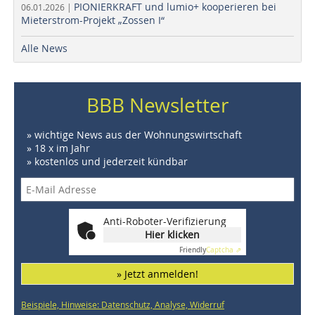
PIONIERKRAFT und lumio+ kooperieren bei
06.01.2026 |
Mieterstrom-Projekt „Zossen I“
Alle News
BBB Newsletter
» wichtige News aus der Wohnungswirtschaft
» 18 x im Jahr
» kostenlos und jederzeit kündbar
Anti-Roboter-Verifizierung
Hier klicken
Friendly
Captcha ⇗
» Jetzt anmelden!
Beispiele, Hinweise: Datenschutz, Analyse, Widerruf