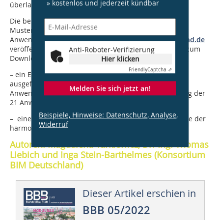
» kostenlos und jederzeit kündbar
überlassen.
Die beiden Ergebnisse von BIM Deutschland – der
Mustersteckbrief sowie die harmonisierte Liste der
Anwendungsfälle – wurden unter
www.bimdeutschland.de
veröffentlicht. Dort stehen die folgenden Dokumente zum
Anti-Roboter-Verifizierung
Download bereit:
Hier klicken
Friendly
Captcha ⇗
– ein Erläuterungsdokument mit einem Beispiel des
ausgefüllten Steckbriefs für einen ausgewählten
Melden Sie sich jetzt an!
Anwendungsfall sowie einer inhaltlichen Beschreibung der
21 Anwendungsfälle,
Beispiele, Hinweise: Datenschutz, Analyse,
– eine editierbare Vorlage des Mustersteckbriefs sowie der
Widerruf
harmonisierten Liste der Anwendungsfälle.
Autoren: Magdalena Tarkiewicz, Dr.-Ing. Thomas
Liebich und Inga Stein-Barthelmes (Konsortium
BIM Deutschland)
Dieser Artikel erschien in
BBB 05/2022