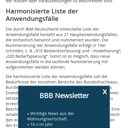
der Nutzen oder Voraussetzungen zu beschreiben sind.
Harmonisierte Liste der
Anwendungsfälle
Die durch BIM Deutschland entwickelte Liste der
Anwendungsfälle besteht aus 21 Hauptanwendungsfällen,
die einheitlich benannt und nummeriert wurden. Die
Nummerierung der Anwendungsfälle erfolgt in 10er
Schritten, z. B. „010 Bestandserfassung und - modellierung“;
„020 Bedarfsplanung“. Somit ist es möglich, dass neue
Anwendungsfälle in die laufende Nummerierung mit
aufgenommen werden können.
Die harmonisierte Liste der Anwendungsfälle soll die
Bedürfnisse der einzelnen Bereiche des Bundeshochbaus,
Bundesfern- und Bundeswasserstraßenbaus sowie des
x
Eisenbahnbaus abdecken. Um ein besseres gemeinsames
BBB Newsletter
Verständnis der 21 harmonisierten Anwendungsfälle zu
erreichen, wurde als Hilfestellung eine inhaltliche
Beschreibung bei jedem Anwendungsfall hinzugefügt. Eine
» Wichtige News aus der
inhaltliche Beschreibung der Anwendungsfälle wird jedoch
Wohnungswirtschaft
den einzelnen Bereichen und Auftraggebern im Rahmen
» 18 x im Jahr
der Erarbeitung von Anwendungsfallsteckbriefen