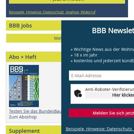
Beispiele, Hinweise: Datenschutz, Analyse, Widerruf
BBB Jobs
BBB Newslet
Mehr Stellen
» Wichtige News aus der Wohnu
» 18 x im Jahr
Abo + Heft
» kostenlos und jederzeit künd
Anti-Roboter-Verifizieru
Hier klicke
Testen Sie das BundesBauBlatt!
Melden Sie sich jetz
Zum Aboshop
Beispiele, Hinweise: Datenschutz,
Supplement