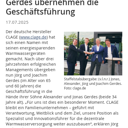
Gerdes übernehmen die
Geschäftsführung
17.07.2025
Der deutsche Hersteller
CLAGE (
www.clage.de
) hat
sich einen Namen mit
seinen energiesparenden
Warmwassergeräten
gemacht. Nach über drei
Jahrzehnten erfolgreichen
Managements übergeben
nun Jörg und Joachim
Staffelstabübergabe: (v.l.n.r.) Jonas,
Gerdes (im Alter von 65
Alexander, Jörg und Joachim Gerdes.
und 60 Jahren) die
Foto: clage.de
Geschäftsführung in die
Hände ihrer Söhne Alexander und Jonas Gerdes (beide 34
Jahre alt). „Für uns ist dies ein besonderer Moment. CLAGE
bleibt ein Familienunternehmen – geführt mit
Verantwortung, Weitblick und dem Ziel, unsere Position als
Spezialist und Innovationsführer für die dezentrale
Warmwasserversorgung weiter auszubauen“, erklären Jörg