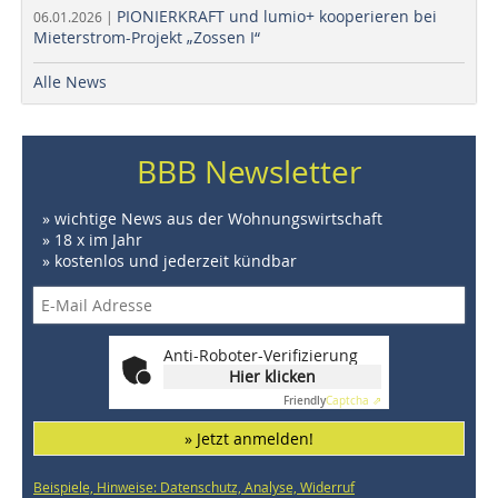
PIONIERKRAFT und lumio+ kooperieren bei
06.01.2026 |
Mieterstrom-Projekt „Zossen I“
Alle News
BBB Newsletter
» wichtige News aus der Wohnungswirtschaft
» 18 x im Jahr
» kostenlos und jederzeit kündbar
Anti-Roboter-Verifizierung
Hier klicken
Friendly
Captcha ⇗
» Jetzt anmelden!
Beispiele, Hinweise: Datenschutz, Analyse, Widerruf