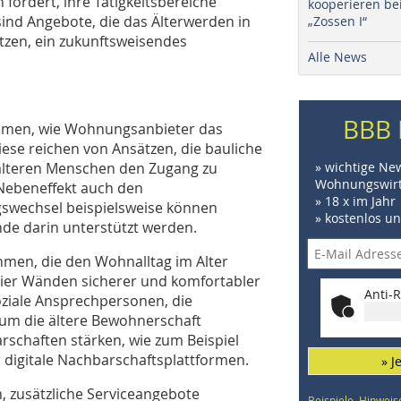
 fordert, ihre Tätigkeitsbereiche
kooperieren be
ind Angebote, die das Älterwerden in
„Zossen I“
tzen, ein zukunftsweisendes
Alle News
BBB 
ahmen, wie Wohnungsanbieter das
ese reichen von Ansätzen, die bauliche
 älteren Menschen den Zugang zu
» wichtige Ne
Wohnungswirt
Nebeneffekt auch den
» 18 x im Jahr
wechsel beispielsweise können
» kostenlos u
de darin unterstützt werden.
hmen, die den Wohnalltag im Alter
 vier Wänden sicherer und komfortabler
Anti-R
ziale Ansprechpersonen, die
um die ältere Bewohnerschaft
schaften stärken, wie zum Beispiel
 digitale Nachbarschaftsplattformen.
» J
 zusätzliche Serviceangebote
Beispiele, Hinweis