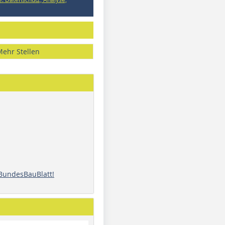
Mehr Stellen
 BundesBauBlatt!