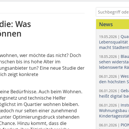
die: Was
News
önnen
Quar
19.05.2026 |
Lebensqualität 
macht Stadtent
 wohnen, wer möchte das nicht? Doch
Bla
18.05.2026 |
chen bis ins hohe Alter im
sehen widerst
lebenswerte R
ngsanbieter tun? Eine neue Studie der
ch zeigt konkrete
Wes
06.01.2026 |
den höchsten 
Geb
seine Bedürfnisse. Auch beim Wohnen.
06.01.2026 |
heißt digital b
zungsnetz und technische Helfer
lichst im Quartier wohnen bleiben.
Ins
06.01.2026 |
edoch nur selten einer zunehmend
Wohnungsbau r
Kindertagesstä
r unter Optimierungsdruck stehenden
Chance. Hinzu kommt, dass die
PIO
06.01.2026 |