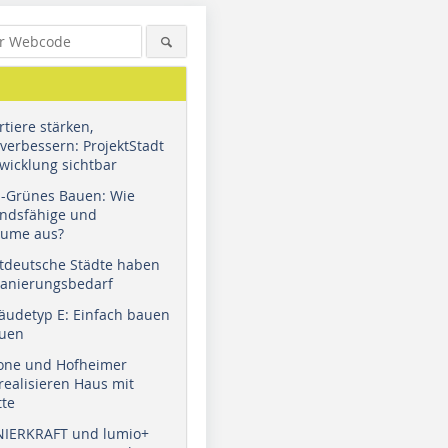
tiere stärken,
verbessern: ProjektStadt
wicklung sichtbar
u-Grünes Bauen: Wie
andsfähige und
äume aus?
tdeutsche Städte haben
Sanierungsbedarf
äudetyp E: Einfach bauen
auen
tone und Hofheimer
ealisieren Haus mit
tte
NIERKRAFT und lumio+