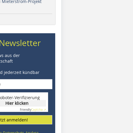
i Mieterstrom-Projekt
Newsletter
ws aus der
schaft
nd jederzeit kündbar
oboter-Verifizierung
Hier klicken
Friendly
Captcha ⇗
etzt anmelden!
e: Datenschutz, Analyse,