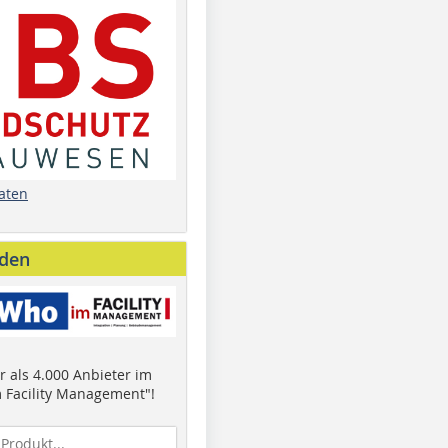
aten
nden
 als 4.000 Anbieter im
 Facility Management"!