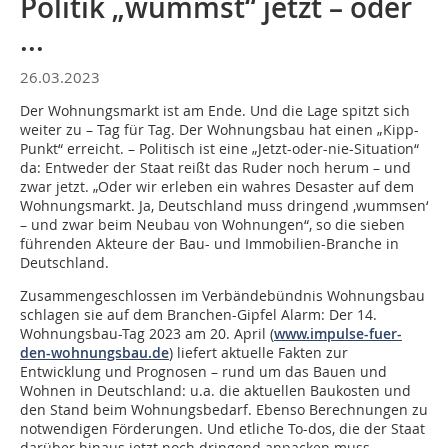
Politik „wummst“ jetzt – oder
...
26.03.2023
Der Wohnungsmarkt ist am Ende. Und die Lage spitzt sich
weiter zu – Tag für Tag. Der Wohnungsbau hat einen „Kipp-
Punkt“ erreicht. – Politisch ist eine „Jetzt-oder-nie-Situation“
da: Entweder der Staat reißt das Ruder noch herum – und
zwar jetzt. „Oder wir erleben ein wahres Desaster auf dem
Wohnungsmarkt. Ja, Deutschland muss dringend ‚wummsen‘
– und zwar beim Neubau von Wohnungen“, so die sieben
führenden Akteure der Bau- und Immobilien-Branche in
Deutschland.
Zusammengeschlossen im Verbändebündnis Wohnungsbau
schlagen sie auf dem Branchen-Gipfel Alarm: Der 14.
Wohnungsbau-Tag 2023 am 20. April (
www.impulse-fuer-
den-wohnungsbau.de
) liefert aktuelle Fakten zur
Entwicklung und Prognosen – rund um das Bauen und
Wohnen in Deutschland: u.a. die aktuellen Baukosten und
den Stand beim Wohnungsbedarf. Ebenso Berechnungen zu
notwendigen Förderungen. Und etliche To-dos, die der Staat
darüber hinaus jetzt noch dringend anpacken muss.