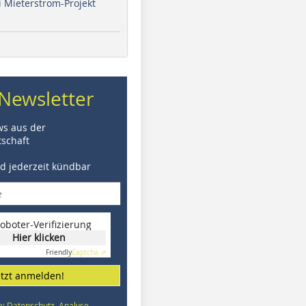
i Mieterstrom-Projekt
Newsletter
ws aus der
schaft
nd jederzeit kündbar
oboter-Verifizierung
Hier klicken
Friendly
Captcha ⇗
etzt anmelden!
e: Datenschutz, Analyse,