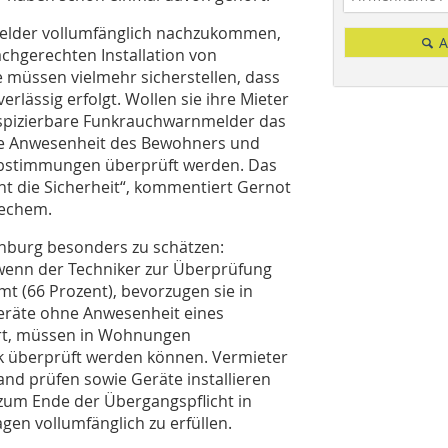
melder vollumfänglich nachzukommen,
A
achgerechten Installation von
 müssen vielmehr sicherstellen, dass
rlässig erfolgt. Wollen sie ihre Mieter
inspizierbare Funkrauchwarnmelder das
ne Anwesenheit des Bewohners und
abstimmungen überprüft werden. Das
t die Sicherheit“, kommentiert Gernot
Techem.
enburg besonders zu schätzen:
, wenn der Techniker zur Überprüfung
 (66 Prozent), bevorzugen sie in
eräte ohne Anwesenheit eines
iert, müssen in Wohnungen
nk überprüft werden können. Vermieter
and prüfen sowie Geräte installieren
zum Ende der Übergangspflicht in
gen vollumfänglich zu erfüllen.