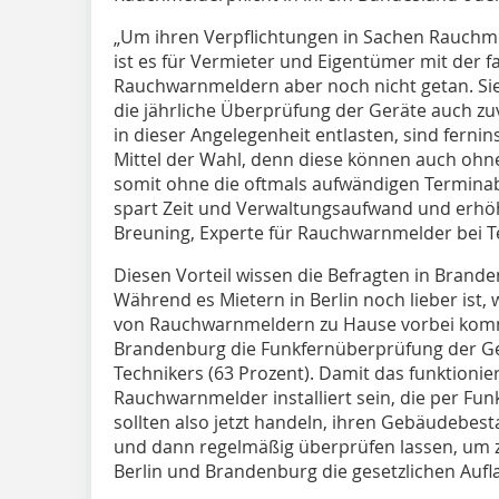
„Um ihren Verpflichtungen in Sachen Rauch
ist es für Vermieter und Eigentümer mit der f
Rauchwarnmeldern aber noch nicht getan. Sie
die jährliche Überprüfung der Geräte auch zuve
in dieser Angelegenheit entlasten, sind fern
Mittel der Wahl, denn diese können auch oh
somit ohne die oftmals aufwändigen Termin
spart Zeit und Verwaltungsaufwand und erhöh
Breuning, Experte für Rauchwarnmelder bei 
Diesen Vorteil wissen die Befragten in Brand
Während es Mietern in Berlin noch lieber ist
von Rauchwarnmeldern zu Hause vorbei kommt
Brandenburg die Funkfernüberprüfung der G
Technikers (63 Prozent). Damit das funktion
Rauchwarnmelder installiert sein, die per Fu
sollten also jetzt handeln, ihren Gebäudebest
und dann regelmäßig überprüfen lassen, um 
Berlin und Brandenburg die gesetzlichen Aufla