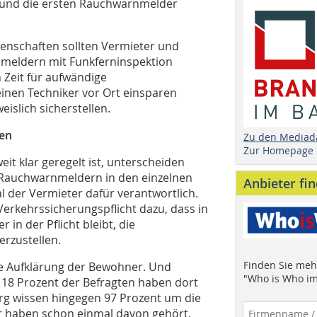
n und die ersten Rauchwarnmelder
enschaften sollten Vermieter und
nmeldern mit Funkferninspektion
 Zeit für aufwändige
nen Techniker vor Ort einsparen
islich sicherstellen.
zen
Zu den Mediad
Zur Homepage
it klar geregelt ist, unterscheiden
 Rauchwarnmeldern in den einzelnen
Anbieter fi
 der Vermieter dafür verantwortlich.
erkehrssicherungspflicht dazu, dass in
in der Pflicht bleibt, die
rzustellen.
Finden Sie mehr
die Aufklärung der Bewohner. Und
"Who is Who im
: 18 Prozent der Befragten haben dort
urg wissen hingegen 97 Prozent um die
r haben schon einmal davon gehört.