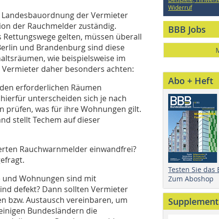
Widerruf
gen Landesbauordnung der Vermieter
tion der Rauchmelder zuständig.
BBB Jobs
s Rettungswege gelten, müssen überall
Berlin und Brandenburg sind diese
altsräumen, wie beispielsweise im
n Vermieter daher besonders achten:
Abo + Heft
 den erforderlichen Räumen
hierfür unterscheiden sich je nach
 prüfen, was für ihre Wohnungen gilt.
nd stellt Techem auf dieser
lierten Rauchwarnmelder einwandfrei?
gefragt.
Testen Sie das
me und Wohnungen sind mit
Zum Aboshop
nd defekt? Dann sollten Vermieter
en bzw. Austausch vereinbaren, um
Supplement
 einigen Bundesländern die