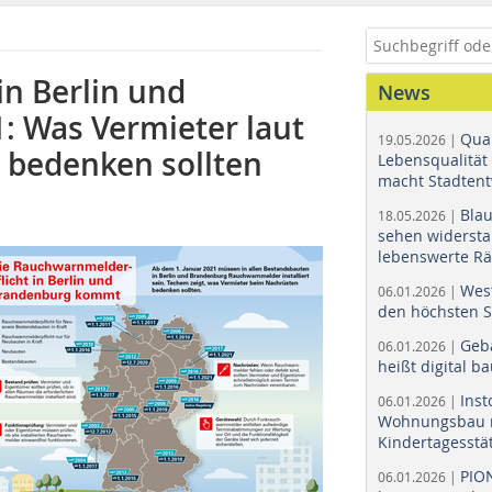
n Berlin und
News
 Was Vermieter laut
Quar
19.05.2026 |
bedenken sollten
Lebensqualität 
macht Stadtent
Bla
18.05.2026 |
sehen widerst
lebenswerte R
Wes
06.01.2026 |
den höchsten 
Geb
06.01.2026 |
heißt digital b
Ins
06.01.2026 |
Wohnungsbau r
Kindertagesstä
PIO
06.01.2026 |