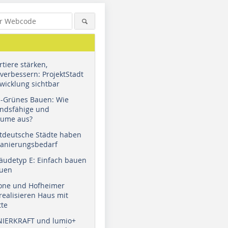
tiere stärken,
verbessern: ProjektStadt
wicklung sichtbar
u-Grünes Bauen: Wie
andsfähige und
äume aus?
tdeutsche Städte haben
Sanierungsbedarf
äudetyp E: Einfach bauen
auen
tone und Hofheimer
ealisieren Haus mit
tte
NIERKRAFT und lumio+