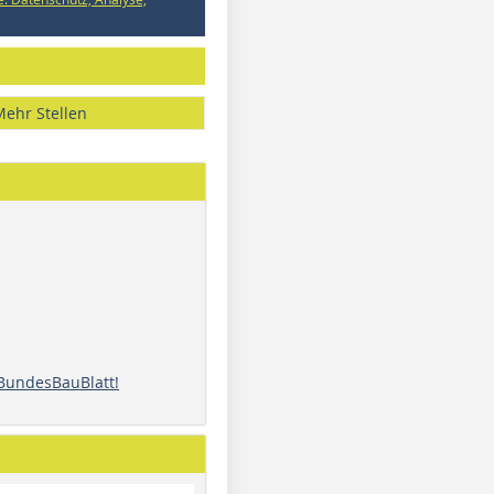
Mehr Stellen
 BundesBauBlatt!