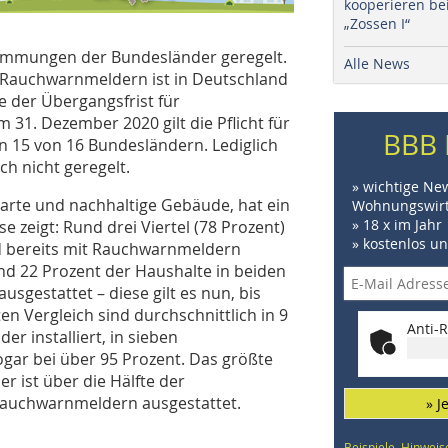
kooperieren be
„Zossen I“
stimmungen der Bundesländer geregelt.
Alle News
Rauchwarnmeldern ist in Deutschland
e der Übergangsfrist für
31. Dezember 2020 gilt die Pflicht für
BBB 
15 von 16 Bundesländern. Lediglich
h nicht geregelt.
» wichtige Ne
arte und nachhaltige Gebäude, hat ein
Wohnungswirt
» 18 x im Jahr
 zeigt: Rund drei Viertel (78 Prozent)
» kostenlos u
d bereits mit Rauchwarnmeldern
rund 22 Prozent der Haushalte in beiden
gestattet – diese gilt es nun, bis
n Vergleich sind durchschnittlich in 9
Anti-R
 installiert, in sieben
gar bei über 95 Prozent. Das größte
er ist über die Hälfte der
Rauchwarnmeldern ausgestattet.
» J
Beispiele, Hinweis