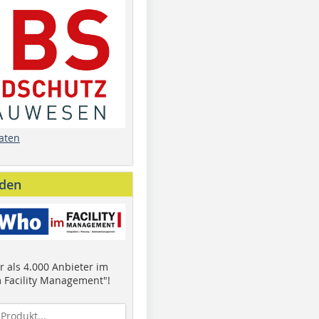
aten
nden
 als 4.000 Anbieter im
 Facility Management"!