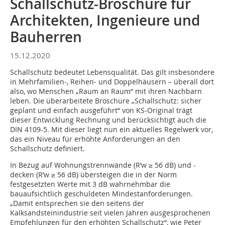
Schallschutz-Broschüre für
Architekten, Ingenieure und
Bauherren
15.12.2020
­Schallschutz bedeutet Lebensqualität. Das gilt insbesondere
in Mehrfamilien-, Reihen- und Doppelhäusern – überall dort
also, wo Menschen „Raum an Raum“ mit ihren Nachbarn
leben. Die überarbeitete Broschüre „Schallschutz: sicher
geplant und einfach ausgeführt“ von KS-Original trägt
dieser Entwicklung Rechnung und berücksichtigt auch die
DIN 4109-5. Mit dieser liegt nun ein aktuelles Regelwerk vor,
das ein Niveau für erhöhte Anforderungen an den
Schallschutz definiert.
In Bezug auf Wohnungstrennwände (R’w ≥ 56 dB) und -
decken (R’w ≥ 56 dB) übersteigen die in der Norm
festgesetzten Werte mit 3 dB wahrnehmbar die
bauaufsichtlich geschuldeten Mindestanforderungen.
„Damit entsprechen sie den seitens der
Kalksandsteinindustrie seit vielen Jahren ausgesprochenen
Empfehlungen für den erhöhten Schallschutz“, wie Peter