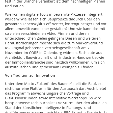
fest in der Branche verankert ist: dem nachhaltigen Planen
und Bauen.
Wie können digitale Tools in bewährte Prozesse integriert
werden? Wie lassen sich Bauprojekte dadurch über den
gesamten Lebenszyklus effizienter, kostengünstiger und vor
allem umweltfreundlicher gestalten? Und wie kann das mit
so vielen verschiedenen Akteur*innen und deren
unterschiedlichen Zielen gelingen? Diesen und weiteren
Herausforderungen möchte sich die zum Markenverbund
KS-Original gehörende Vertriebsgesellschaft am 7.
November im CORE in Oldenburg widmen. Fachleute aus
Architektur, Bauwirtschaft und -industrie, Handwerk sowie
der Immobilienbranche sind herzlich willkommen, um sich
auszutauschen und gemeinsam Lösungen zu finden.
Von Tradition zur Innovation
Unter dem Motto „Zukunft des Bauens“ stellt die BauNext
nicht nur eine Plattform für den Austausch dar. Auch bietet
das Programm abwechslungsreiche Vorträge und
Diskussionsrunden sowie interaktive Workshops. So wird
beispielsweise Fachjournalist Eric Sturm über den aktuellen
Stand der künstlichen Intelligenz in Planungs- und
Ausführungsprozessen berichten. BIM-Expertin Svenja Hirtz