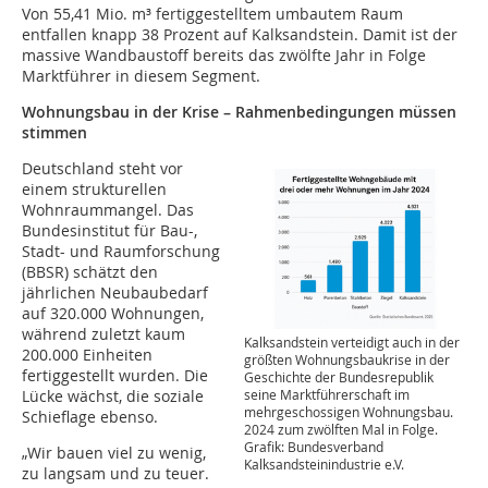
Von 55,41 Mio. m³ fertiggestelltem umbautem Raum
entfallen knapp 38 Prozent auf Kalksandstein. Damit ist der
massive Wandbaustoff bereits das zwölfte Jahr in Folge
Marktführer in diesem Segment.
Wohnungsbau in der Krise – Rahmenbedingungen müssen
stimmen
Deutschland steht vor
einem strukturellen
Wohnraummangel. Das
Bundesinstitut für Bau-,
Stadt- und Raumforschung
(BBSR) schätzt den
jährlichen Neubaubedarf
auf 320.000 Wohnungen,
während zuletzt kaum
Kalksandstein verteidigt auch in der
200.000 Einheiten
größten Wohnungsbaukrise in der
fertiggestellt wurden. Die
Geschichte der Bundesrepublik
seine Marktführerschaft im
Lücke wächst, die soziale
mehrgeschossigen Wohnungsbau.
Schieflage ebenso.
2024 zum zwölften Mal in Folge.
Grafik: Bundesverband
„Wir bauen viel zu wenig,
Kalksandsteinindustrie e.V.
zu langsam und zu teuer.