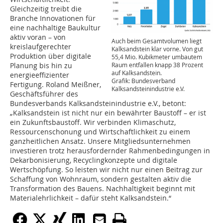
Gleichzeitig treibt die
Branche Innovationen für
eine nachhaltige Baukultur
aktiv voran – von
Auch beim Gesamtvolumen liegt
kreislaufgerechter
Kalksandstein klar vorne. Von gut
Produktion über digitale
55,4 Mio. Kubikmeter umbautem
Raum entfallen knapp 38 Prozent
Planung bis hin zu
auf Kalksandstein.
energieeffizienter
Grafik: Bundesverband
Fertigung. Roland Meißner,
Kalksandsteinindustrie e.V.
Geschäftsführer des
Bundesverbands Kalksandsteinindustrie e.V., betont:
„Kalksandstein ist nicht nur ein bewährter Baustoff – er ist
ein Zukunftsbaustoff. Wir verbinden Klimaschutz,
Ressourcenschonung und Wirtschaftlichkeit zu einem
ganzheitlichen Ansatz. Unsere Mitgliedsunternehmen
investieren trotz herausfordernder Rahmenbedingungen in
Dekarbonisierung, Recyclingkonzepte und digitale
Wertschöpfung. So leisten wir nicht nur einen Beitrag zur
Schaffung von Wohnraum, sondern gestalten aktiv die
Transformation des Bauens. Nachhaltigkeit beginnt mit
Materialehrlichkeit – dafür steht Kalksandstein.“