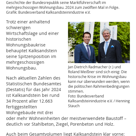
Geschichte der Bundesrepublik seine Marktführerschaft im
mehrgeschossigen Wohnungsbau. 2024 zum zwölften Mal in Folge.
Grafik: Bundesverband Kalksandsteinindustrie e.V.
Trotz einer anhaltend
schwierigen
Wirtschaftslage und einer
historischen
Wohnungsbaukrise
behauptet Kalksandstein
seine Spitzenposition im
mehrgeschossigen
Jan Dietrich Radmacher (r.) und
Wohnungsbau.
Roland Meißner sind sich einig: Die
historische Krise im Wohnungsbau
Nach aktuellen Zahlen des
kann nur überwunden werden, wenn
Statistischen Bundesamtes
die politischen Rahmenbedingungen
(Destatis) für das Jahr 2024
stimmen.
ist Kalksandstein bei rund
Foto: Bundesverband
34 Prozent aller 12.663
Kalksandsteinindustrie e.V. / Henning
Stauch
fertiggestellten
Wohngebäude mit drei
oder mehr Wohneinheiten der meistverwendete Baustoff –
deutlich vor Stahlbeton, Ziegel, Porenbeton und Holz.
Auch beim Gesamtvolumen liegt Kalksandstein klar vorne: