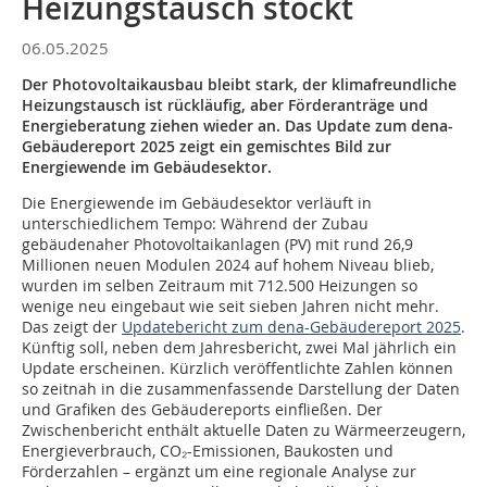
Heizungstausch stockt
06.05.2025
Der Photovoltaikausbau bleibt stark, der klimafreundliche
Heizungstausch ist rückläufig, aber Förderanträge und
Energieberatung ziehen wieder an. Das Update zum dena-
Gebäudereport 2025 zeigt ein gemischtes Bild zur
Energiewende im Gebäudesektor.
Die Energiewende im Gebäudesektor verläuft in
unterschiedlichem Tempo: Während der Zubau
gebäudenaher Photovoltaikanlagen (PV) mit rund 26,9
Millionen neuen Modulen 2024 auf hohem Niveau blieb,
wurden im selben Zeitraum mit 712.500 Heizungen so
wenige neu eingebaut wie seit sieben Jahren nicht mehr.
Das zeigt der
Updatebericht zum dena-Gebäudereport 2025
.
Künftig soll, neben dem Jahresbericht, zwei Mal jährlich ein
Update erscheinen. Kürzlich veröffentlichte Zahlen können
so zeitnah in die zusammenfassende Darstellung der Daten
und Grafiken des Gebäudereports einfließen. Der
Zwischenbericht enthält aktuelle Daten zu Wärmeerzeugern,
Energieverbrauch, CO₂-Emissionen, Baukosten und
Förderzahlen – ergänzt um eine regionale Analyse zur