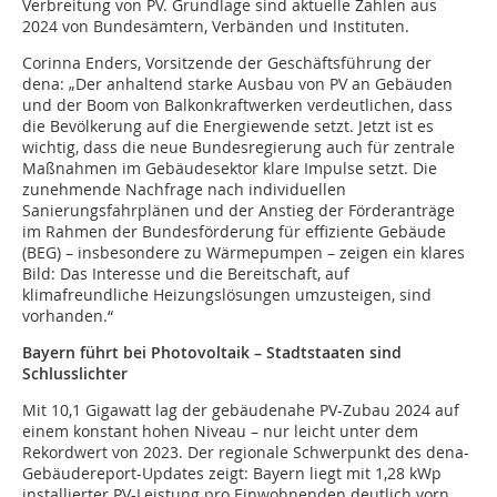
Verbreitung von PV. Grundlage sind aktuelle Zahlen aus
2024 von Bundesämtern, Verbänden und Instituten.
Corinna Enders, Vorsitzende der Geschäftsführung der
dena: „Der anhaltend starke Ausbau von PV an Gebäuden
und der Boom von Balkonkraftwerken verdeutlichen, dass
die Bevölkerung auf die Energiewende setzt. Jetzt ist es
wichtig, dass die neue Bundesregierung auch für zentrale
Maßnahmen im Gebäudesektor klare Impulse setzt. Die
zunehmende Nachfrage nach individuellen
Sanierungsfahrplänen und der Anstieg der Förderanträge
im Rahmen der Bundesförderung für effiziente Gebäude
(BEG) – insbesondere zu Wärmepumpen – zeigen ein klares
Bild: Das Interesse und die Bereitschaft, auf
klimafreundliche Heizungslösungen umzusteigen, sind
vorhanden.“
Bayern führt bei Photovoltaik – Stadtstaaten sind
Schlusslichter
Mit 10,1 Gigawatt lag der gebäudenahe PV-Zubau 2024 auf
einem konstant hohen Niveau – nur leicht unter dem
Rekordwert von 2023. Der regionale Schwerpunkt des dena-
Gebäudereport-Updates zeigt: Bayern liegt mit 1,28 kWp
installierter PV-Leistung pro Einwohnenden deutlich vorn,