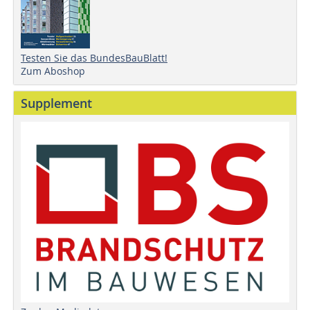
Testen Sie das BundesBauBlatt!
Zum Aboshop
Supplement