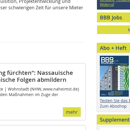
uisition, Projektentwicklung und
Widerruf
er schwierigen Zeit für unsere Mieter
BBB Jobs
Abo + Heft
 fürchten“: Nassauische
ische Folgen abmildern
te | Wohnstadt (NHW, www.naheimst.de)
denden Maßnahmen im Zuge der
Testen Sie das
Zum Aboshop
mehr
Supplement