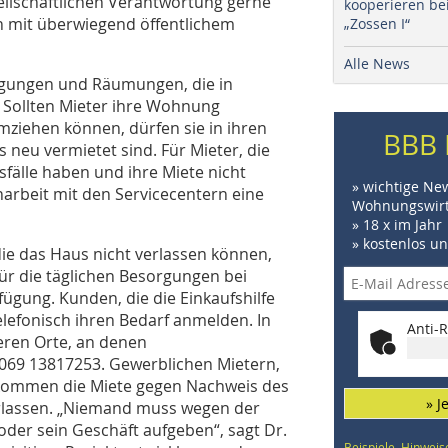
llschaftlichen Verantwortung gerne
kooperieren be
 mit überwiegend öffentlichem
„Zossen I“
Alle News
igungen und Räumungen, die in
Sollten Mieter ihre Wohnung
ziehen können, dürfen sie in ihren
BBB 
 neu vermietet sind. Für Mieter, die
fälle haben und ihre Miete nicht
» wichtige Ne
arbeit mit den Servicecentern eine
Wohnungswirt
» 18 x im Jahr
» kostenlos u
ie das Haus nicht verlassen können,
für die täglichen Besorgungen bei
ügung. Kunden, die die Einkaufshilfe
efonisch ihren Bedarf anmelden. In
Anti-R
deren Orte, an denen
 069 13817253. Gewerblichen Mietern,
ekommen die Miete gegen Nachweis des
» J
erlassen. „Niemand muss wegen der
er sein Geschäft aufgeben“, sagt Dr.
Beispiele, Hinweis