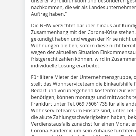
unserer Vorbildfunktion und besonderen gese
nachkommen, die wir als Landesunternehmen
Auftrag haben.“
Die NHW verzichtet darüber hinaus auf Künd
Zusammenhang mit der Corona-Krise stehen. 
gekündigt haben und wegen der Krise nicht um
Wohnungen bleiben, sofern diese nicht bereits
wegen der aktuellen Situation Einkommensaus
fristgerecht zahlen können, wird in Zusammen
individuelle Lösung erarbeitet.
Für ältere Mieter der Unternehmensgruppe, d
stellt das Wohnserviceteam die Einkaufshilfe 
Bedarf und vorübergehend kostenfrei zur Verf
benötigen, können montags und mittwochs tel
Frankfurt unter Tel. 069 76061735 für alle an
Wohnserviceteams im Einsatz sind, unter Tel.
die akute Zahlungsschwierigkeiten haben, b
Verdienstausfalls zunächst für einen Monat 
Corona-Pandemie um sein Zuhause fürchten od