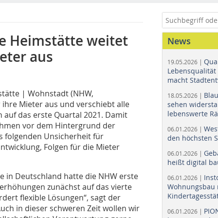
e Heimstätte weitet
News
eter aus
Quar
19.05.2026 |
Lebensqualität 
macht Stadtent
tätte | Wohnstadt (NHW,
Bla
18.05.2026 |
 ihre Mieter aus und verschiebt alle
sehen widerst
lebenswerte R
auf das erste Quartal 2021. Damit
hmen vor dem Hintergrund der
Wes
06.01.2026 |
 folgenden Unsicherheit für
den höchsten 
Entwicklung, Folgen für die Mieter
Geb
06.01.2026 |
heißt digital b
e in Deutschland hatte die NHW erste
Ins
06.01.2026 |
erhöhungen zunächst auf das vierte
Wohnungsbau r
Kindertagesstä
dert flexible Lösungen“, sagt der
uch in dieser schweren Zeit wollen wir
PIO
06.01.2026 |