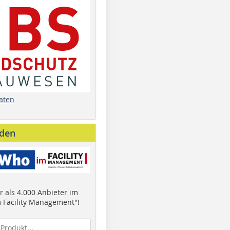
aten
nden
 als 4.000 Anbieter im
 Facility Management"!