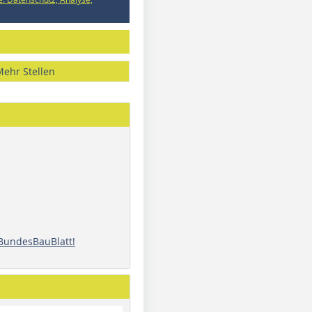
Mehr Stellen
 BundesBauBlatt!