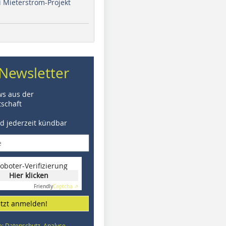
i Mieterstrom-Projekt
Newsletter
ws aus der
schaft
nd jederzeit kündbar
oboter-Verifizierung
Hier klicken
Friendly
Captcha ⇗
etzt anmelden!
e: Datenschutz, Analyse,