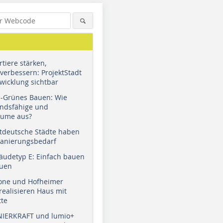
tiere stärken,
verbessern: ProjektStadt
wicklung sichtbar
u-Grünes Bauen: Wie
andsfähige und
äume aus?
tdeutsche Städte haben
Sanierungsbedarf
äudetyp E: Einfach bauen
auen
tone und Hofheimer
ealisieren Haus mit
tte
NIERKRAFT und lumio+