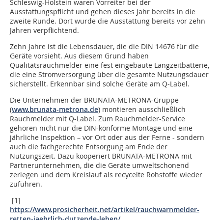
Schleswig-Holstein waren Vorreiter bei der
Ausstattungspflicht und gehen dieses Jahr bereits in die
zweite Runde. Dort wurde die Ausstattung bereits vor zehn
Jahren verpflichtend.
Zehn Jahre ist die Lebensdauer, die die DIN 14676 für die
Geräte vorsieht. Aus diesem Grund haben
Qualitätsrauchmelder eine fest eingebaute Langzeitbatterie,
die eine Stromversorgung über die gesamte Nutzungsdauer
sicherstellt. Erkennbar sind solche Geräte am Q-Label.
Die Unternehmen der BRUNATA-METRONA-Gruppe
(
www.brunata-metrona.de
) montieren ausschließlich
Rauchmelder mit Q-Label. Zum Rauchmelder-Service
gehören nicht nur die DIN-konforme Montage und eine
jährliche Inspektion – vor Ort oder aus der Ferne - sondern
auch die fachgerechte Entsorgung am Ende der
Nutzungszeit. Dazu kooperiert BRUNATA-METRONA mit
Partnerunternehmen, die die Geräte umweltschonend
zerlegen und dem Kreislauf als recycelte Rohstoffe wieder
zuführen.
[1]
https://www.prosicherheit.net/artikel/rauchwarnmelder-
retten-jaehrlich-dutzende-leben/