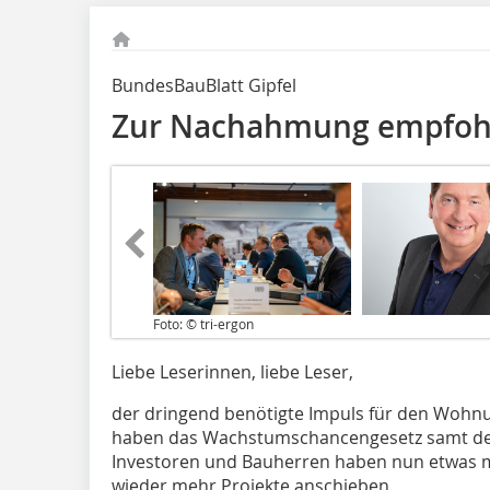
BundesBauBlatt Gipfel
Zur Nachahmung empfoh
Foto: © tri-ergon
Liebe Leserinnen, liebe Leser,
der dringend benötigte Impuls für den Wohn
haben das Wachstumschancengesetz samt der
Investoren und Bauherren haben nun etwas m
wieder mehr Projekte anschieben.