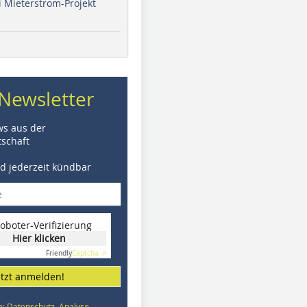
i Mieterstrom-Projekt
Newsletter
ws aus der
schaft
nd jederzeit kündbar
oboter-Verifizierung
Hier klicken
Friendly
Captcha ⇗
etzt anmelden!
e: Datenschutz, Analyse,