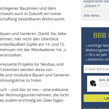
kooperieren be
„Zossen I“
gestiegener Bauzinsen und dem
ichwohl auch in Zukunft ein hoher
Alle News
 Schaffung bezahlbaren Wohnraums
BBB 
Bauen und Sanieren. Damit Sie, liebe
hmen, hier nicht den Überblick
BundesBauBlatt Gipfel am 14. und 15.
» wichtige Ne
emeinsam mit der Wiesbadener hd...s
Wohnungswirt
veranstalten.
» 18 x im Jahr
» kostenlos u
teressante Projekte für Neubau und
räsentiert werden diese von
elle und modulare Bauen und Sanieren
Wohnungskrise zu holen.
Anti-R
ch – und das ist neu – eine exklusive
n der Wohnungsunternehmen, die nicht
» J
es zudem erstmalig ein Zwei-Tages-
Beispiele, Hinweis