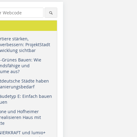
tiere stärken,
verbessern: ProjektStadt
wicklung sichtbar
u-Grünes Bauen: Wie
andsfähige und
äume aus?
tdeutsche Städte haben
Sanierungsbedarf
äudetyp E: Einfach bauen
auen
tone und Hofheimer
ealisieren Haus mit
tte
NIERKRAFT und lumio+