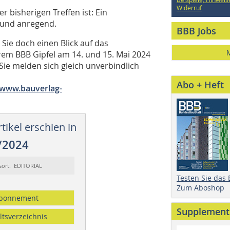
Widerruf
r bisherigen Treffen ist: Ein
g und anregend.
BBB Jobs
 Sie doch einen Blick auf das
em BBB Gipfel am 14. und 15. Mai 2024
Sie melden sich gleich unverbindlich
Abo + Heft
www.bauverlag-
tikel erschien in
/2024
sort: EDITORIAL
Testen Sie das
Zum Aboshop
bonnement
Supplement
ltsverzeichnis