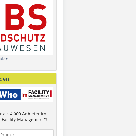
aten
nden
 als 4.000 Anbieter im
 Facility Management"!