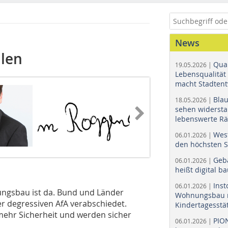
News
len
Quar
19.05.2026 |
Lebensqualität 
macht Stadtent
Bla
18.05.2026 |
sehen widerst
lebenswerte R
Wes
06.01.2026 |
den höchsten 
Geb
06.01.2026 |
heißt digital b
Ins
06.01.2026 |
ungsbau ist da. Bund und Länder
Wohnungsbau r
 degressiven AfA verabschiedet.
Kindertagesstä
ehr Sicherheit und werden sicher
PIO
06.01.2026 |