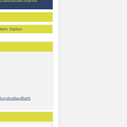
Mehr Stellen
 BundesBauBlatt!