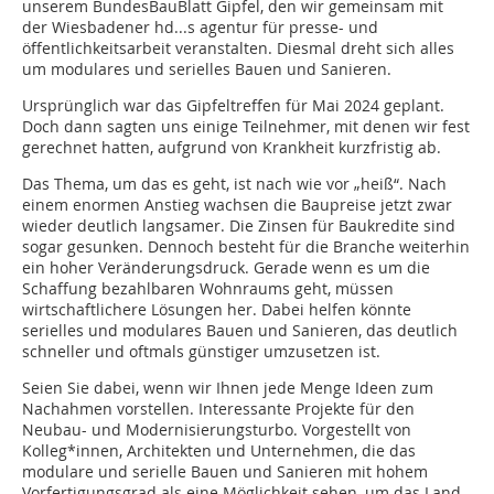
unserem BundesBauBlatt Gipfel, den wir gemeinsam mit
der Wiesbadener hd...s agentur für presse- und
öffentlichkeitsarbeit veranstalten. Diesmal dreht sich alles
um modulares und serielles Bauen und Sanieren.
Ursprünglich war das Gipfeltreffen für Mai 2024 geplant.
Doch dann sagten uns einige Teilnehmer, mit denen wir fest
gerechnet hatten, aufgrund von Krankheit kurzfristig ab.
Das Thema, um das es geht, ist nach wie vor „heiß“. Nach
einem enormen Anstieg wachsen die Baupreise jetzt zwar
wieder deutlich langsamer. Die Zinsen für Baukredite sind
sogar gesunken. Dennoch besteht für die Branche weiterhin
ein hoher Veränderungsdruck. Gerade wenn es um die
Schaffung bezahlbaren Wohnraums geht, müssen
wirtschaftlichere Lösungen her. Dabei helfen könnte
serielles und modulares Bauen und Sanieren, das deutlich
schneller und oftmals günstiger umzusetzen ist.
Seien Sie dabei, wenn wir Ihnen jede Menge Ideen zum
Nachahmen vorstellen. Interessante Projekte für den
Neubau- und Modernisierungsturbo. Vorgestellt von
Kolleg*innen, Architekten und Unternehmen, die das
modulare und serielle Bauen und Sanieren mit hohem
Vorfertigungsgrad als eine Möglichkeit sehen, um das Land