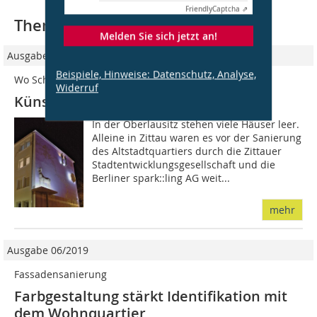
Friendly
Captcha ⇗
Thematisch passende Artikel:
Melden Sie sich jetzt an!
Ausgabe 06/2011
Beispiele, Hinweise: Datenschutz, Analyse,
Wo Schafe die Wände hoch laufen
Widerruf
Künstlerviertel, Zittau
In der Oberlausitz stehen viele Häuser leer.
Alleine in Zittau waren es vor der Sanierung
des Altstadtquartiers durch die Zittauer
Stadtentwicklungsgesellschaft und die
Berliner spark::ling AG weit...
mehr
Ausgabe 06/2019
Fassadensanierung
Farbgestaltung stärkt Identifikation mit
dem Wohnquartier