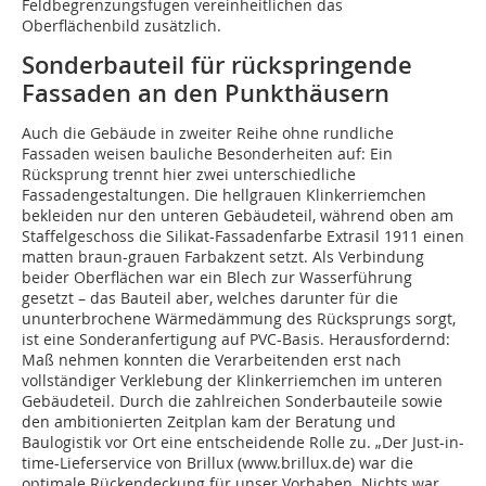
Feldbegrenzungsfugen vereinheitlichen das
Oberflächenbild zusätzlich.
Sonderbauteil für rückspringende
Fassaden an den Punkthäusern
Auch die Gebäude in zweiter Reihe ohne rundliche
Fassaden weisen bauliche Besonderheiten auf: Ein
Rücksprung trennt hier zwei unterschiedliche
Fassadengestaltungen. Die hellgrauen Klinkerriemchen
bekleiden nur den unteren Gebäudeteil, während oben am
Staffelgeschoss die Silikat-Fassadenfarbe Extrasil 1911 einen
matten braun-grauen Farbakzent setzt. Als Verbindung
beider Oberflächen war ein Blech zur Wasserführung
gesetzt – das Bauteil aber, welches darunter für die
ununterbrochene Wärmedämmung des Rücksprungs sorgt,
ist eine Sonderanfertigung auf PVC-Basis. Herausfordernd:
Maß nehmen konnten die Verarbeitenden erst nach
vollständiger Verklebung der Klinkerriemchen im unteren
Gebäudeteil. Durch die zahlreichen Sonderbauteile sowie
den ambitionierten Zeitplan kam der Beratung und
Baulogistik vor Ort eine entscheidende Rolle zu. „Der Just-in-
time-Lieferservice von Brillux (www.brillux.de) war die
optimale Rückendeckung für unser Vorhaben. Nichts war