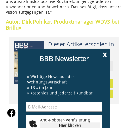
uns ausnahmslos positive Rückmeldungen, gerade von
Anwohnerinnen und Anwohnern. Das bestätigt, dass unsere
Vision aufgegangen ist.“
Autor: Dirk Pöhlker, Produktmanager WDVS bei
Brillux
Dieser Artikel erschien in
x
BBB 10/2025
BBB Newsletter
Ressort: WOHNUNGSBAU
» Wichtige News aus der
Wohnungswirtschaft
Abonnement
» 18 x im Jahr
» kostenlos und jederzeit kündbar
Inhaltsverzeichnis
Anti-Roboter-Verifizierung
Hier klicken