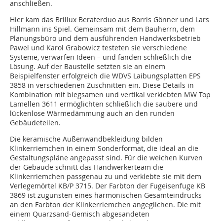
anschließen.
Hier kam das Brillux Beraterduo aus Borris Gönner und Lars
Hillmann ins Spiel. Gemeinsam mit dem Bauherrn, dem
Planungsbüro und dem ausführenden Handwerksbetrieb
Pawel und Karol Grabowicz testeten sie verschiedene
Systeme, verwarfen Ideen – und fanden schließlich die
Lösung. Auf der Baustelle setzten sie an einem
Beispielfenster erfolgreich die WDVS Laibungsplatten EPS
3858 in verschiedenen Zuschnitten ein. Diese Details in
Kombination mit biegsamen und vertikal verklebten MW Top
Lamellen 3611 ermöglichten schließlich die saubere und
lückenlose Wärmedämmung auch an den runden
Gebäudeteilen.
Die keramische Außenwandbekleidung bilden
Klinkerriemchen in einem Sonderformat, die ideal an die
Gestaltungspläne angepasst sind. Für die weichen Kurven
der Gebäude schnitt das Handwerkerteam die
Klinkerriemchen passgenau zu und verklebte sie mit dem
Verlegemörtel KB/P 3715. Der Farbton der Fugeisenfuge KB
3869 ist zugunsten eines harmonischen Gesamteindrucks
an den Farbton der Klinkerriemchen angeglichen. Die mit
einem Quarzsand-Gemisch abgesandeten