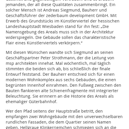
jemanden, der all diese Qualitäten zusammenbringt. Ein
solcher Mensch ist Andreas Siegmund, Bauherr und
Geschäftsführer der zederbaum development GmbH. Mit
Erwerb des Grundstücks im Künstlerviertel der hessischen
Landeshauptstadt Wiesbaden stand für ihn fest: „Die
Namensgebung des Areals muss sich in der Architektur
widerspiegeln. Die Gebäude sollen das charakteristische
Flair eines Künstlerviertels verkörpern.“
Mit diesen Wünschen wandte sich Siegmund an seinen
Geschäftspartner Peter Strothmann, der die Leitung von
msp architekten innehat. Mal wöchentlich, mal täglich
stimmten die beiden sich ab, bis schließlich der finale
Entwurf feststand. Der Bauherr entschied sich für einen
modernen Wohnkomplex aus sechs Gebäuden, die einen
begrünten Innenhof einrahmen. Den Fußweg zwischen den
Bauten flankieren alte Schienenfragmente mit integrierter
Beleuchtung. Sie erinnern an die Historie des Areals als
ehemaliger Güterbahnhof.
Wer den Pfad seitens der Hauptstraße betritt, den
empfangen zwei Wohngebäude mit den unverwechselbaren
rundlichen Fassaden, die dem Quartier seinen Namen
geben. Hellgraue Klinkerriemchen schmiegen sich an die