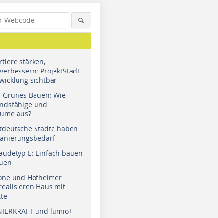
tiere stärken,
verbessern: ProjektStadt
wicklung sichtbar
u-Grünes Bauen: Wie
andsfähige und
äume aus?
tdeutsche Städte haben
Sanierungsbedarf
äudetyp E: Einfach bauen
auen
tone und Hofheimer
ealisieren Haus mit
tte
NIERKRAFT und lumio+