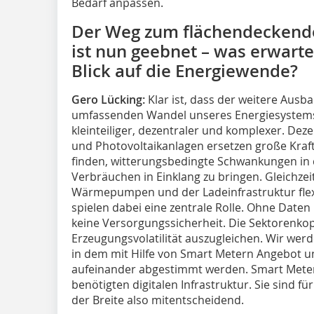
Bedarf anpassen.
Der Weg zum flächendeckende
ist nun geebnet – was erwarte
Blick auf die Energiewende?
Gero Lücking:
Klar ist, dass der weitere Aus
umfassenden Wandel unseres Energiesystems e
kleinteiliger, dezentraler und komplexer. Dez
und Photovoltaikanlagen ersetzen große Kra
finden, witterungsbedingte Schwankungen in
Verbräuchen in Einklang zu bringen. Gleichze
Wärmepumpen und der Ladeinfrastruktur flexib
spielen dabei eine zentrale Rolle. Ohne Daten
keine Versorgungssicherheit. Die Sektorenko
Erzeugungsvolatilität auszugleichen. Wir werd
in dem mit Hilfe von Smart Metern Angebot und
aufeinander abgestimmt werden. Smart Meter 
benötigten digitalen Infrastruktur. Sie sind 
der Breite also mitentscheidend.