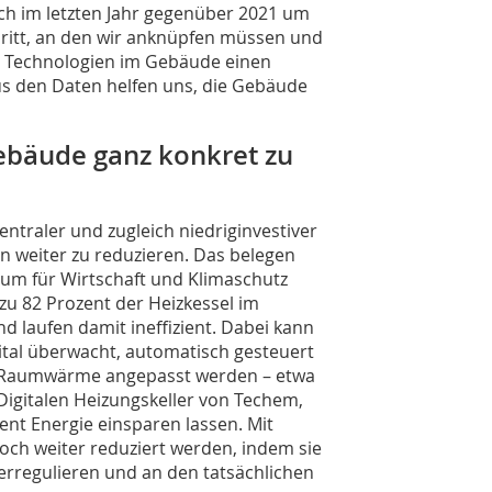
ch im letzten Jahr gegenüber 2021 um
chritt, an den wir anknüpfen müssen und
er Technologien im Gebäude einen
aus den Daten helfen uns, die Gebäude
Gebäude ganz konkret zu
zentraler und zugleich niedriginvestiver
n weiter zu reduzieren. Das belegen
m für Wirtschaft und Klimaschutz
zu 82 Prozent der Heizkessel im
d laufen damit ineffizient. Dabei kann
gital überwacht, automatisch gesteuert
e Raumwärme angepasst werden – etwa
Digitalen Heizungskeller von Techem,
zent Energie einsparen lassen. Mit
ch weiter reduziert werden, indem sie
erregulieren und an den tatsächlichen