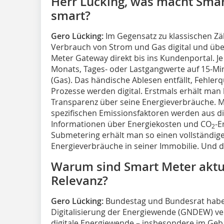
Herr Lücking, was macht Sma
smart?
Gero Lücking:
Im Gegensatz zu klassischen Z
Verbrauch von Strom und Gas digital und übe
Meter Gateway direkt bis ins Kundenportal. Je
Monats, Tages- oder Lastgangwerte auf 15-Mi
(Gas). Das händische Ablesen entfällt, Fehler
Prozesse werden digital. Erstmals erhält man 
Transparenz über seine Energieverbräuche. Mu
spezifischen Emissionsfaktoren werden aus 
Informationen über Energiekosten und CO
-E
2
Submetering erhält man so einen vollständige
Energieverbräuche in seiner Immobilie. Und da
Warum sind Smart Meter aktu
Relevanz?
Gero Lücking:
Bundestag und Bundesrat habe
Digitalisierung der Energiewende (GNDEW) ver
digitale Energiewende – insbesondere im Geb