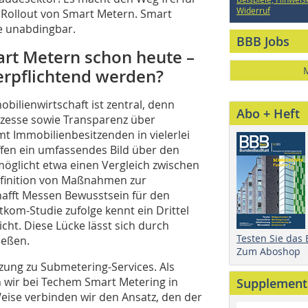
Widerruf
 Rollout von Smart Metern. Smart
e unabdingbar.
BBB Jobs
art Metern schon heute –
erpflichtend werden?
mobilienwirtschaft ist zentral, denn
Abo + Heft
rozesse sowie Transparenz über
 Immobilienbesitzenden in vielerlei
fen ein umfassendes Bild über den
möglicht etwa einen Vergleich zwischen
Definition von Maßnahmen zur
hafft Messen Bewusstsein für den
tkom-Studie zufolge kennt ein Drittel
ht. Diese Lücke lässt sich durch
Testen Sie das
ießen.
Zum Aboshop
zung zu Submetering-Services. Als
 wir bei Techem Smart Metering in
Supplement
eise verbinden wir den Ansatz, den der