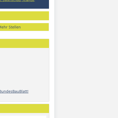
Mehr Stellen
 BundesBauBlatt!