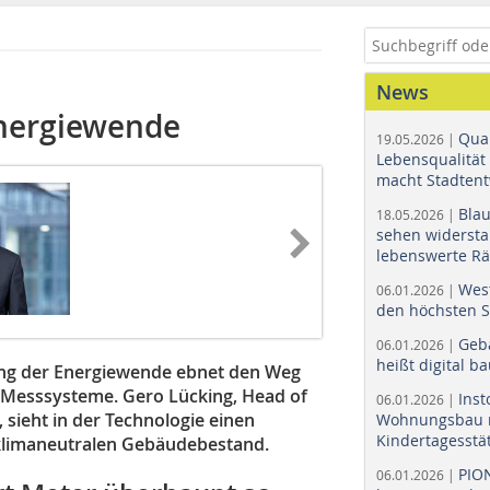
News
Energiewende
Quar
19.05.2026 |
Lebensqualität 
macht Stadtent
Bla
18.05.2026 |
sehen widerst
lebenswerte R
Wes
06.01.2026 |
den höchsten 
Geb
06.01.2026 |
heißt digital b
rung der Energiewende ebnet den Weg
er Messsysteme. Gero Lücking, Head of
Ins
06.01.2026 |
), sieht in der Technologie einen
Wohnungsbau r
Kindertagesstä
d klimaneutralen Gebäudebestand.
PIO
06.01.2026 |