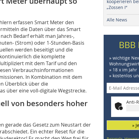
rt Meter überhaupt so
kooperieren be
„Zossen I“
Alle News
ählern erfassen Smart Meter den
rmitteln die Daten über das Smart
 nach Bedarf erhält man Jahres-,
BBB 
nuten- (Strom) oder 1-Stunden-Basis
quellen werden beseitigt und die
kontinuierlich die komplette
» wichtige Ne
ltipliziert mit dem Tarif und den
Wohnungswirt
diesen Verbrauchsinformationen
» 18 x im Jahr
» kostenlos u
missionen. In Kombination mit dem
n Überblick über die
s über eine voll-digitale Wegstrecke.
ell von besonders hoher
Anti-R
n gerade das Gesetz zum Neustart der
» J
abschiedet. Ein echter Reset für die
äudesektor! Es macht den Weg frei für
Beispiele, Hinweis