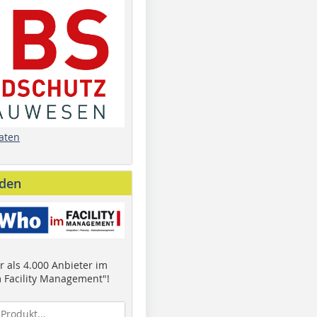
aten
nden
 als 4.000 Anbieter im
 Facility Management"!