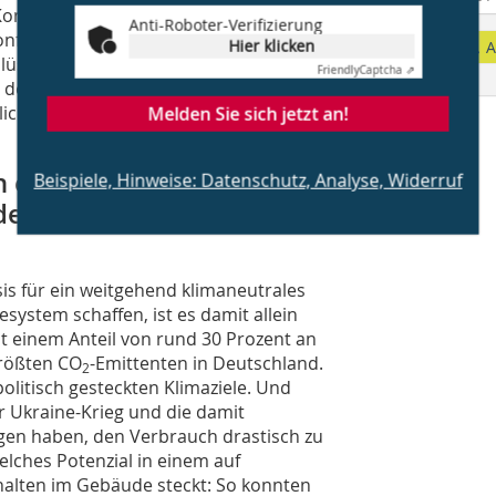
 Kommunikationsmodule (die Smart
Anti-Roboter-Verifizierung
onform betrieben und die Daten sicher
Hier klicken
A
lüsselt übertragen. Ohnehin ist die
Friendly
Captcha ⇗
der Verbraucher nur möglich, sofern
lich sind. Der Grundsatz der
Melden Sie sich jetzt an!
en entscheidenden Beitrag
Beispiele, Hinweise: Datenschutz, Analyse, Widerruf
debestands. Ist damit
s für ein weitgehend klimaneutrales
ystem schaffen, ist es damit allein
t einem Anteil von rund 30 Prozent an
rößten CO
-Emittenten in Deutschland.
2
politisch gesteckten Klimaziele. Und
r Ukraine-Krieg und die damit
en haben, den Verbrauch drastisch zu
elches Potenzial in einem auf
alten im Gebäude steckt: So konnten