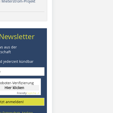
i Mieterstrom-Projekt
Newsletter
ws aus der
schaft
nd jederzeit kündbar
oboter-Verifizierung
Hier klicken
Friendly
Captcha ⇗
etzt anmelden!
e: Datenschutz, Analyse,