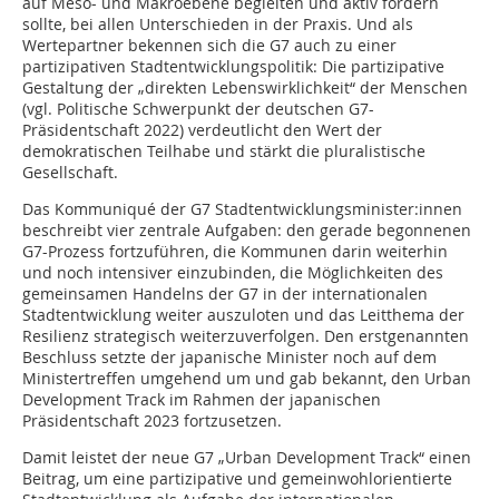
auf Meso- und Makroebene begleiten und aktiv fördern
sollte, bei allen Unterschieden in der Praxis. Und als
Wertepartner bekennen sich die G7 auch zu einer
partizipativen Stadtentwicklungspolitik: Die partizipative
Gestaltung der „direkten Lebenswirklichkeit“ der Menschen
(vgl. Politische Schwerpunkt der deutschen G7-
Präsidentschaft 2022) verdeutlicht den Wert der
demokratischen Teilhabe und stärkt die pluralistische
Gesellschaft.
Das Kommuniqué der G7 Stadtentwicklungsminister:innen
beschreibt vier zentrale Aufgaben: den gerade begonnenen
G7-Prozess fortzuführen, die Kommunen darin weiterhin
und noch intensiver einzubinden, die Möglichkeiten des
gemeinsamen Handelns der G7 in der internationalen
Stadtentwicklung weiter auszuloten und das Leitthema der
Resilienz strategisch weiterzuverfolgen. Den erstgenannten
Beschluss setzte der japanische Minister noch auf dem
Ministertreffen umgehend um und gab bekannt, den Urban
Development Track im Rahmen der japanischen
Präsidentschaft 2023 fortzusetzen.
Damit leistet der neue G7 „Urban Development Track“ einen
Beitrag, um eine partizipative und gemeinwohlorientierte