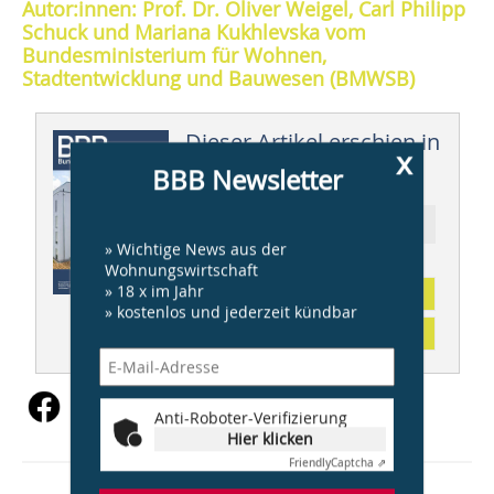
Autor:innen: Prof. Dr. Oliver Weigel, Carl Philipp
Schuck und Mariana Kukhlevska vom
Bundesministerium für Wohnen,
Stadtentwicklung und Bauwesen (BMWSB)
Dieser Artikel erschien in
x
BBB Newsletter
BBB 12/2022
Ressort: AKTUELLES aus dem BMWSB
» Wichtige News aus der
Wohnungswirtschaft
» 18 x im Jahr
Abonnement
» kostenlos und jederzeit kündbar
Inhaltsverzeichnis
Anti-Roboter-Verifizierung
Hier klicken
Friendly
Captcha ⇗