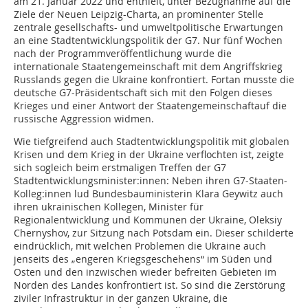
am 21. Januar 2022 und enthielt, unter Bezugnahme auf die
Ziele der Neuen Leipzig-Charta, an prominenter Stelle
zentrale gesellschafts- und umweltpolitische Erwartungen
an eine Stadtentwicklungspolitik der G7. Nur fünf Wochen
nach der Programmveröffentlichung wurde die
internationale Staatengemeinschaft mit dem Angriffskrieg
Russlands gegen die Ukraine konfrontiert. Fortan musste die
deutsche G7-Präsidentschaft sich mit den Folgen dieses
Krieges und einer Antwort der Staatengemeinschaftauf die
russische Aggression widmen.
Wie tiefgreifend auch Stadtentwicklungspolitik mit globalen
Krisen und dem Krieg in der Ukraine verflochten ist, zeigte
sich sogleich beim erstmaligen Treffen der G7
Stadtentwicklungsminister:innen: Neben ihren G7-Staaten-
Kolleg:innen lud Bundesbauministerin Klara Geywitz auch
ihren ukrainischen Kollegen, Minister für
Regionalentwicklung und Kommunen der Ukraine, Oleksiy
Chernyshov, zur Sitzung nach Potsdam ein. Dieser schilderte
eindrücklich, mit welchen Problemen die Ukraine auch
jenseits des „engeren Kriegsgeschehens“ im Süden und
Osten und den inzwischen wieder befreiten Gebieten im
Norden des Landes konfrontiert ist. So sind die Zerstörung
ziviler Infrastruktur in der ganzen Ukraine, die