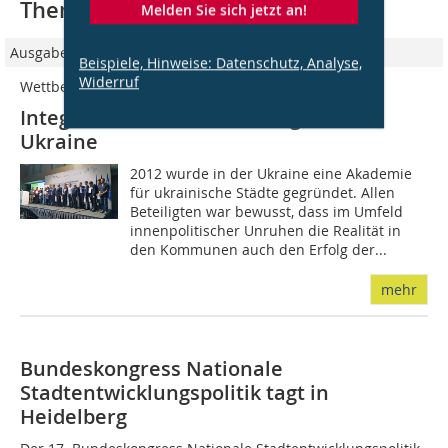
Thematisch passende Artikel:
Melden Sie sich jetzt an!
Ausgabe 09/2017
Beispiele, Hinweise: Datenschutz, Analyse,
Widerruf
Wettbewerb
Integrierte Stadtentwicklung in der
Ukraine
2012 wurde in der Ukraine eine Akademie
für ukrainische Städte gegründet. Allen
Beteiligten war bewusst, dass im Umfeld
innenpolitischer Unruhen die Realität in
den Kommunen auch den Erfolg der...
mehr
Bundeskongress Nationale
Stadtentwicklungspolitik tagt in
Heidelberg