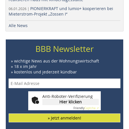
PIONIERKRAFT und lumio+ kooperieren bei
06.01.2026 |
Mieterstrom-Projekt „Zossen I“
Alle News
BBB Newsletter
» wichtige News aus der Wohnungswirtschaft
» 18 x im Jahr
» kostenlos und jederzeit kündbar
Anti-Roboter-Verifizierung
Hier klicken
Friendly
Captcha ⇗
» Jetzt anmelden!