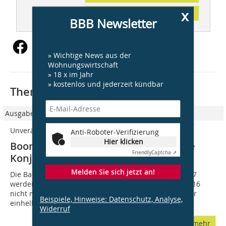
x
Inhaltsverzeichnis
BBB Newsletter
» Wichtige News aus der
Wohnungswirtschaft
» 18 x im Jahr
» kostenlos und jederzeit kündbar
Thematisch passende Artikel:
Ausgabe 1-2/2017
Unverändert vorteilhafte Rahmenbedingungen
Anti-Roboter-Verifizierung
Hier klicken
Boom im Wohnungsneubau stützt die
Friendly
Captcha ⇗
Konjunktur
Melden Sie sich jetzt an!
Die Baukonjunktur verläuft weiterhin sehr positiv. 2017
werden zwar die sehr hohen Wachstumswerte von 2016
nicht mehr erreicht werden, die Prognosen gehen aber
Beispiele, Hinweise: Datenschutz, Analyse,
einhellig von einer deutlichen Zunahme...
Widerruf
mehr