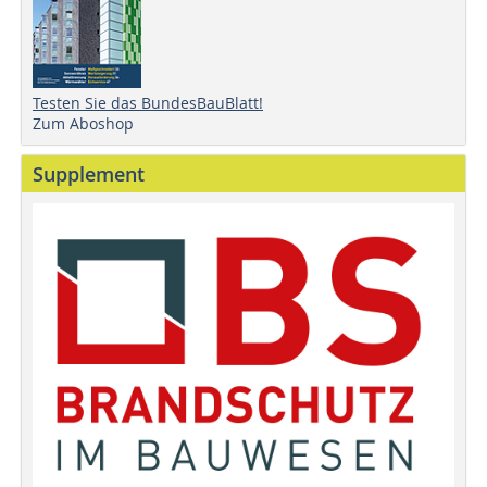
Testen Sie das BundesBauBlatt!
Zum Aboshop
Supplement