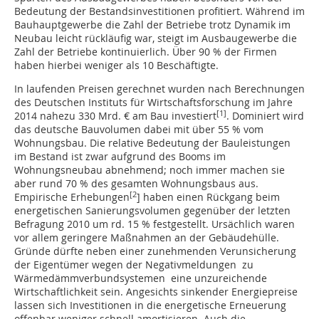
Bedeutung der Bestandsinvestitionen profitiert. Während im
Bauhauptgewerbe die Zahl der Betriebe trotz Dynamik im
Neubau leicht rückläufig war, steigt im Ausbaugewerbe die
Zahl der Betriebe kontinuierlich. Über 90 % der Firmen
haben hierbei weniger als 10 Beschäftigte.
In laufenden Preisen gerechnet wurden nach Berechnungen
des Deutschen Instituts für Wirtschaftsforschung im Jahre
[1]
2014 nahezu 330 Mrd. € am Bau investiert
. Dominiert wird
das deutsche Bauvolumen dabei mit über 55 % vom
Wohnungsbau. Die relative Bedeutung der Bauleistungen
im Bestand ist zwar aufgrund des Booms im
Wohnungsneubau abnehmend; noch immer machen sie
aber rund 70 % des gesamten Wohnungsbaus aus.
[2
Empirische Erhebungen
] haben einen Rückgang beim
energetischen Sanierungsvolumen gegenüber der letzten
Befragung 2010 um rd. 15 % festgestellt. Ursächlich waren
vor allem geringere Maßnahmen an der Gebäudehülle.
Gründe dürfte neben einer zunehmenden Verunsicherung
der Eigentümer wegen der Negativmeldungen zu
Wärmedämmverbundsystemen eine unzureichende
Wirtschaftlichkeit sein. Angesichts sinkender Energiepreise
lassen sich Investitionen in die energetische Erneuerung
offenbar weniger schnell amortisieren. Auch die