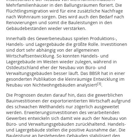
Mehrfamilienhäuser in den Ballungsräumen floriert. Die
Flüchtlingsmigration wird für eine zusätzliche Nachfrage
nach Wohnraum sorgen. Dies wird auch den Bedarf nach
Renovierungen und somit die Bauleistungen in den
Gebäudebeständen wieder verstärken.
Innerhalb des Gewerbeneubaus spielen Produktions-,
Handels- und Lagergebäude die größte Rolle. Investitionen
sind dort sehr abhängig von der allgemeinen
Wirtschaftsentwicklung. So konnten Handels- und
Lagergebäude im Westen wieder zulegen, während in
Ostdeutschland eher der Neubau von Büro- und
Verwaltungsgebäuden besser läuft. Das BBSR hat in einer
gesonderten Publikation die kleinräumige Entwicklung im
[3]
Neubau von Nichtwohngebäuden analysiert
.
Die Prognosen deuten darauf hin, dass die gewerblichen
Bauinvestitionen der exportorientierten Wirtschaft aufgrund
des schwachen Welthandels nur zögerlich ausgeweitet
werden. Erweiterungsinvestitionen des verarbeitenden
Gewerbes entwickeln sich damit wie auch der Neubau von
Büro- und Verwaltungsgebäuden zurückhaltend. Handels-
und Lagergebäude stellen die positive Ausnahme dar. Die
Bauleistung an bestehenden Gebäuden stabilisiert den