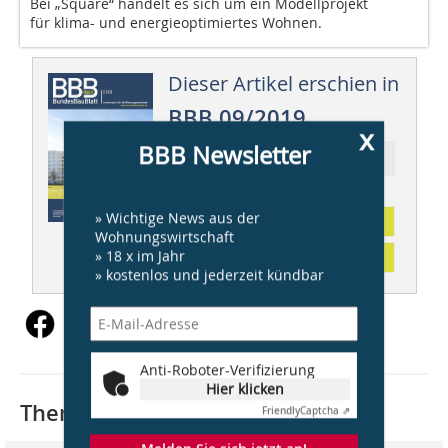
Bei „Square“ handelt es sich um ein Modellprojekt
für klima- und energieoptimiertes Wohnen.
Dieser Artikel erschien in
BBB 09/2019
x
BBB Newsletter
Ressort: ENERGIE
» Wichtige News aus der
Abonnement
Wohnungswirtschaft
» 18 x im Jahr
Inhaltsverzeichnis
» kostenlos und jederzeit kündbar
Anti-Roboter-Verifizierung
Hier klicken
Thematisch passende Artikel:
Friendly
Captcha ⇗