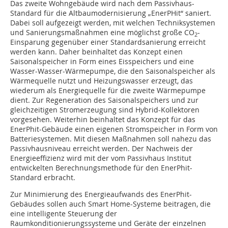
Das zweite Wohngebäude wird nach dem Passivhaus-
Standard für die Altbaumodernisierung „EnerPHit“ saniert.
Dabei soll aufgezeigt werden, mit welchen Techniksystemen
und Sanierungsmaßnahmen eine möglichst große CO
-
2
Einsparung gegenüber einer Standardsanierung erreicht
werden kann. Daher beinhaltet das Konzept einen
Saisonalspeicher in Form eines Eisspeichers und eine
Wasser-Wasser-Wärmepumpe, die den Saisonalspeicher als
Wärmequelle nutzt und Heizungswasser erzeugt, das
wiederum als Energiequelle für die zweite Wärmepumpe
dient. Zur Regeneration des Saisonalspeichers und zur
gleichzeitigen Stromerzeugung sind Hybrid-Kollektoren
vorgesehen. Weiterhin beinhaltet das Konzept für das
EnerPhit-Gebäude einen eigenen Stromspeicher in Form von
Batteriesystemen. Mit diesen Maßnahmen soll nahezu das
Passivhausniveau erreicht werden. Der Nachweis der
Energieeffizienz wird mit der vom Passivhaus Institut
entwickelten Berechnungsmethode für den EnerPhit-
Standard erbracht.
Zur Minimierung des Energieaufwands des EnerPhit-
Gebäudes sollen auch Smart Home-Systeme beitragen, die
eine intelligente Steuerung der
Raumkonditionierungssysteme und Geräte der einzelnen