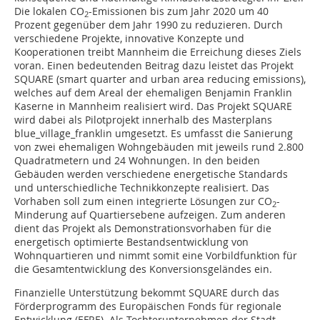
Die lokalen CO
-Emissionen bis zum Jahr 2020 um 40
2
Prozent gegenüber dem Jahr 1990 zu reduzieren. Durch
verschiedene Projekte, innovative Konzepte und
Kooperationen treibt Mannheim die Erreichung dieses Ziels
voran. Einen bedeutenden Beitrag dazu leistet das Projekt
SQUARE (smart quarter and urban area reducing emissions),
welches auf dem Areal der ehemaligen Benjamin Franklin
Kaserne in Mannheim realisiert wird. Das Projekt SQUARE
wird dabei als Pilotprojekt innerhalb des Masterplans
blue_village_franklin umgesetzt. Es umfasst die Sanierung
von zwei ehemaligen Wohngebäuden mit jeweils rund 2.800
Quadratmetern und 24 Wohnungen. In den beiden
Gebäuden werden verschiedene energetische Standards
und unterschiedliche Technikkonzepte realisiert. Das
Vorhaben soll zum einen integrierte Lösungen zur CO
-
2
Minderung auf Quartiersebene aufzeigen. Zum anderen
dient das Projekt als Demonstrationsvorhaben für die
energetisch optimierte Bestandsentwicklung von
Wohnquartieren und nimmt somit eine Vorbildfunktion für
die Gesamtentwicklung des Konversionsgeländes ein.
Finanzielle Unterstützung bekommt SQUARE durch das
Förderprogramm des Europäischen Fonds für regionale
Entwicklung (EFRE). Als Tochterunternehmen der Stadt