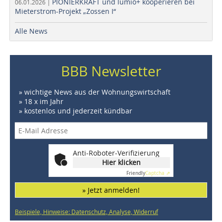
PIONIERKRAFT und lumio+ kooperieren bei
06.01.2026 |
Mieterstrom-Projekt „Zossen I“
Alle News
BBB Newsletter
» wichtige News aus der Wohnungswirtschaft
» 18 x im Jahr
» kostenlos und jederzeit kündbar
Anti-Roboter-Verifizierung
Hier klicken
Friendly
Captcha ⇗
» Jetzt anmelden!
Beispiele, Hinweise: Datenschutz, Analyse, Widerruf