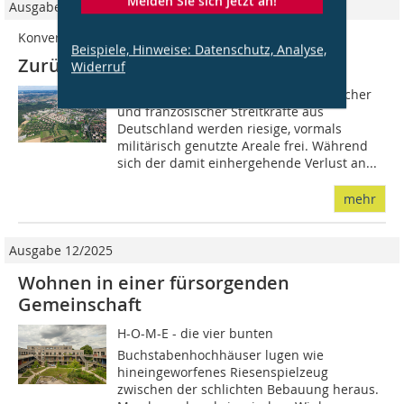
Melden Sie sich jetzt an!
Ausgabe 1-2/2018
Konversion
Beispiele, Hinweise: Datenschutz, Analyse,
Zurück in die Zukunft
Widerruf
Mit dem Abzug amerikanischer, britischer
und französischer Streitkräfte aus
Deutschland werden riesige, vormals
militärisch genutzte Areale frei. Während
sich der damit einhergehende Verlust an...
mehr
Ausgabe 12/2025
Wohnen in einer fürsorgenden
Gemeinschaft
H-O-M-E - die vier bunten
Buchstabenhochhäuser lugen wie
hineingeworfenes Riesenspielzeug
zwischen der schlichten Bebauung heraus.