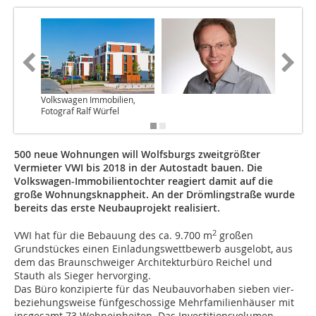
Volkswagen Immobilien,
Volkswa
Fotograf Ralf Würfel
Fotograf
500 neue Wohnungen will Wolfsburgs zweitgrößter
Vermieter VWI bis 2018 in der Autostadt bauen. Die
Volkswagen-Immobilientochter reagiert damit auf die
große Wohnungsknappheit. An der Drömlingstraße wurde
bereits das erste Neubauprojekt realisiert.
2
VWI hat für die Bebauung des ca. 9.700 m
großen
Grundstückes einen Einladungswettbewerb ausgelobt, aus
dem das Braunschweiger Architekturbüro Reichel und
Stauth als Sieger hervorging.
Das Büro konzipierte für das Neubauvorhaben sieben vier-
beziehungsweise fünfgeschossige Mehrfamilienhäuser mit
insgesamt 73 Wohneinheiten. Das Investitionsvolumen