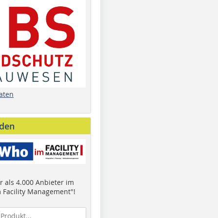
aten
nden
 als 4.000 Anbieter im
 Facility Management"!