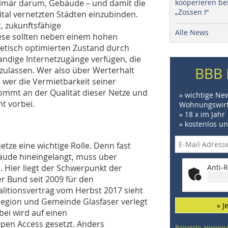
primär darum, Gebäude – und damit die
kooperieren be
„Zossen I“
ital vernetzten Städten einzubinden.
 zukunftsfähige
Alle News
ese sollten neben einem hohen
etisch optimierten Zustand durch
bandige Internetzugänge verfügen, die
BBB 
 zulassen. Wer also über Werterhalt
wer die Vermietbarkeit seiner
ommt an der Qualität dieser Netze und
» wichtige Ne
t vorbei.
Wohnungswirt
» 18 x im Jahr
» kostenlos u
etze eine wichtige Rolle. Denn fast
bäude hineingelangt, muss über
. Hier liegt der Schwerpunkt der
Anti-R
 Bund seit 2009 für den
alitionsvertrag vom Herbst 2017 sieht
Region und Gemeinde Glasfaser verlegt
» J
bei wird auf einen
Open Access gesetzt. Anders
Beispiele, Hinweis