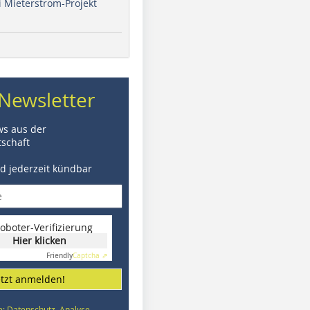
i Mieterstrom-Projekt
Newsletter
ws aus der
schaft
nd jederzeit kündbar
oboter-Verifizierung
Hier klicken
Friendly
Captcha ⇗
etzt anmelden!
e: Datenschutz, Analyse,