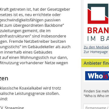
raft getreten ist, hat der Gesetzgeber
etzes ist es, neu errichtete oder
eschwindigkeitsfähigen passiven
nkt zum übergeordneten Backbone“
rzuleitungen gemeint, die im
tzinfrastrukturen“ sind insbesondere
ngen. Fremde Netzbetreiber besitzen
nungsstichs“ im Gebäudekeller als auch
Zu den Mediad
Zur Homepage
ren innerhalb eines Gebäudes
t auf einen Wohnungsstich nur dann,
Anbieter fi
– Mitnutzung vorhandener Netze wegen
zen
klassische Koaxialkabel wird trotz
Finden Sie mehr
kalische Leistungsgrenze stoßen.
"Who is Who im
ind:
TV, Streaming