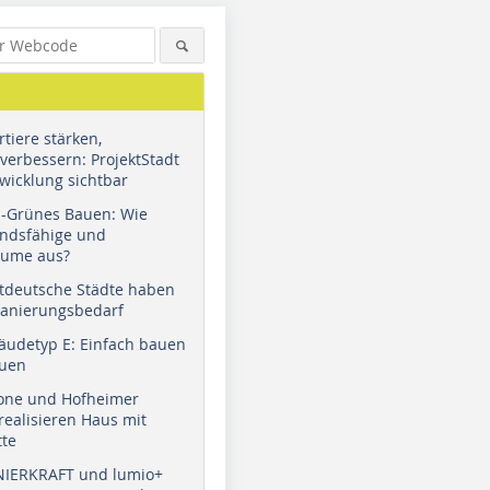
tiere stärken,
verbessern: ProjektStadt
wicklung sichtbar
u-Grünes Bauen: Wie
andsfähige und
äume aus?
tdeutsche Städte haben
Sanierungsbedarf
äudetyp E: Einfach bauen
auen
tone und Hofheimer
ealisieren Haus mit
tte
NIERKRAFT und lumio+