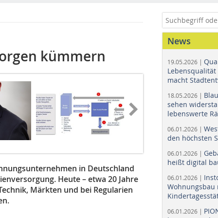
News
morgen kümmern
Quar
19.05.2026 |
Lebensqualität 
macht Stadtent
Bla
18.05.2026 |
sehen widerst
lebenswerte R
Wes
06.01.2026 |
den höchsten 
Geb
06.01.2026 |
heißt digital b
Wohnungsunternehmen in Deutschland
Ins
ienversorgung. Heute – etwa 20 Jahre
06.01.2026 |
Wohnungsbau r
 Technik, Märkten und bei Regularien
Kindertagesstä
en.
PIO
06.01.2026 |