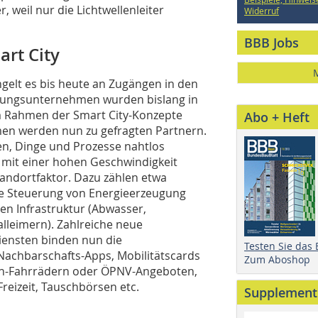
, weil nur die Lichtwellenleiter
Widerruf
BBB Jobs
art City
lt es bis heute an Zugängen in den
nungsunternehmen wurden bislang in
 Rahmen der Smart City-Konzepte
Abo + Heft
en werden nun zu gefragten Partnern.
n, Dinge und Prozesse nahtlos
n mit einer hohen Geschwindigkeit
andortfaktor. Dazu zählen etwa
le Steuerung von Energieerzeugung
en Infrastruktur (Abwasser,
lleimern). Zahlreiche neue
iensten binden nun die
Testen Sie das
Nachbarschafts-Apps, Mobilitätscards
Zum Aboshop
eih-Fahrrädern oder ÖPNV-Angeboten,
eizeit, Tauschbörsen etc.
Supplement