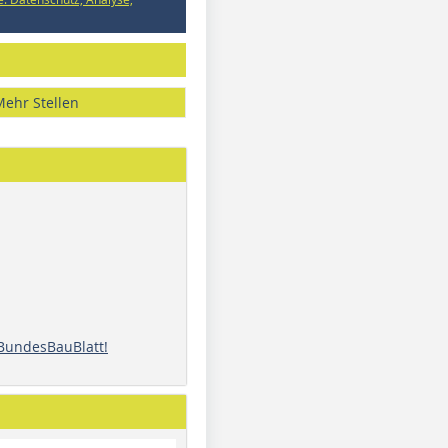
Mehr Stellen
 BundesBauBlatt!