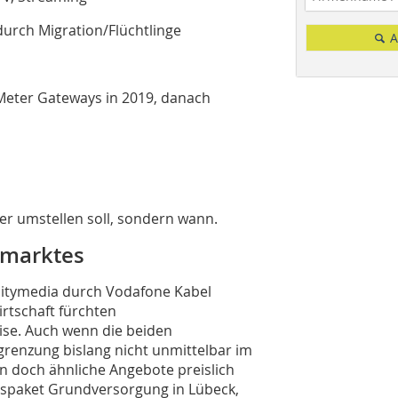
durch Migration/Flüchtlinge
A
 Meter Gateways in 2019, danach
ser umstellen soll, sondern wann.
lmarktes
nitymedia durch Vodafone Kabel
tschaft fürchten
se. Auch wenn die beiden
grenzung bislang nicht unmittelbar im
 doch ähnliche Angebote preislich
sispaket Grundversorgung in Lübeck,