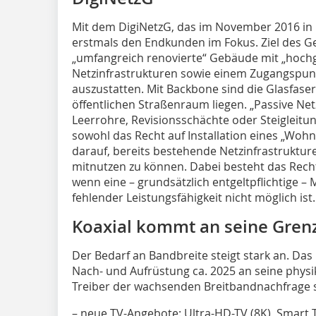
Mit dem DigiNetzG, das im November 2016 in K
erstmals den Endkunden im Fokus. Ziel des Ges
„umfangreich renovierte“ Gebäude mit „hochg
Netzinfrastrukturen sowie einem Zugangspu
auszustatten. Mit Backbone sind die Glasfase
öffentlichen Straßenraum liegen. „Passive Ne
Leerrohre, Revisionsschächte oder Steigleitu
sowohl das Recht auf Installation eines „Woh
darauf, bereits bestehende Netzinfrastruktu
mitnutzen zu können. Dabei besteht das Rech
wenn eine – grundsätzlich entgeltpflichtige 
fehlender Leistungsfähigkeit nicht möglich ist.
Koaxial kommt an seine Gren
Der Bedarf an Bandbreite steigt stark an. Das 
Nach- und Aufrüstung ca. 2025 an seine physi
Treiber der wachsenden Breitbandnachfrage s
– neue TV-Angebote: Ultra-HD-TV (8K), Smart 