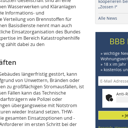
tützten Gesellschaft sind an eine
kooperieren be
ben Wasserwerken und Kläranlagen
„Zossen I“
wie Informations- und
Alle News
 Verteilung von Brennstoffen für
chen Basisdienste nennt man auch
mtliche Einsatzorganisation des Bundes
xpertise im Bereich Katastrophenhilfe
BBB 
g zählt dabei zu den
» wichtige Ne
Wohnungswirt
äften
» 18 x im Jahr
» kostenlos u
Gebäudes längerfristig gestört, kann
fgrund von Unwettern, Bränden oder
 zu großflächigen Stromausfällen, ist
esen Fällen kann das Technische
Anti-R
darfsträgern wie Polizei oder
ungen übergangsweise mit Notstrom
turen wieder Instand setzen. THW-
» J
ie gesamten Einsatzoptionen und -
nforderer im ersten Schritt bei der
Beispiele, Hinweis