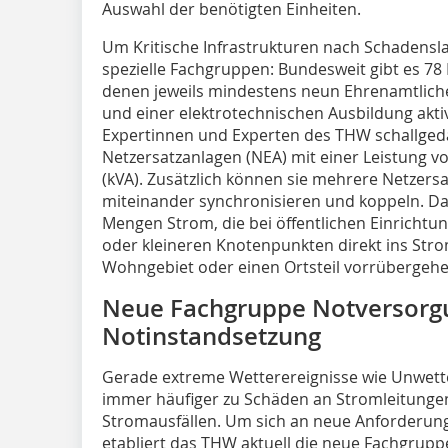
Auswahl der benötigten Einheiten.
Um Kritische Infrastrukturen nach Schadensl
spezielle Fachgruppen: Bundesweit gibt es 78
denen jeweils mindestens neun Ehrenamtliche 
und einer elektrotechnischen Ausbildung aktiv
Expertinnen und Experten des THW schallge
Netzersatzanlagen (NEA) mit einer Leistung v
(kVA). Zusätzlich können sie mehrere Netzer
miteinander synchronisieren und koppeln. Dad
Mengen Strom, die bei öffentlichen Einricht
oder kleineren Knotenpunkten direkt ins Str
Wohngebiet oder einen Ortsteil vorrübergeh
Neue Fachgruppe Notversorg
Notinstandsetzung
Gerade extreme Wetterereignisse wie Unwet
immer häufiger zu Schäden an Stromleitungen
Stromausfällen. Um sich an neue Anforderu
etabliert das THW aktuell die neue Fachgrup