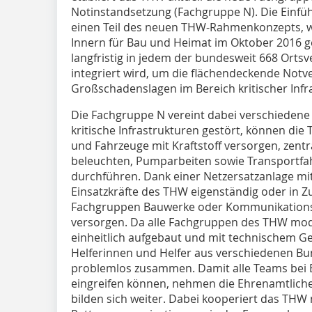
Notinstandsetzung (Fachgruppe N). Die Einfü
einen Teil des neuen THW-Rahmenkonzepts, 
Innern für Bau und Heimat im Oktober 2016 g
langfristig in jedem der bundesweit 668 Orts
integriert wird, um die flächendeckende Not
Großschadenslagen im Bereich kritischer Inf
Die Fachgruppe N vereint dabei verschiede
kritische Infrastrukturen gestört, können di
und Fahrzeuge mit Kraftstoff versorgen, zent
beleuchten, Pumparbeiten sowie Transportfa
durchführen. Dank einer Netzersatz­anlage mi
Einsatzkräfte des THW eigenständig oder in
Fachgruppen Bauwerke oder Kommunikations
versorgen. Da alle Fachgruppen des THW mod
einheitlich aufgebaut und mit technischem Ge
Helferinnen und Helfer aus verschiedenen Bu
problemlos zusammen. Damit alle Teams bei E
eingreifen können, nehmen die Ehrenamtlich
bilden sich weiter. Dabei kooperiert das THW