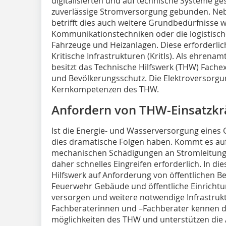
digitalisierten und auf technische Systeme ges
zuverlässige Stromversorgung gebunden. Ne
betrifft dies auch weitere Grundbedürfnisse 
Kommunikationstechniken oder die logistische
Fahrzeuge und Heizanlagen. Diese erforderli
Kritische Infrastrukturen (KritIs). Als ehrena
besitzt das Technische Hilfswerk (THW) Fache
und Bevölkerungsschutz. Die Elektroversorgun
Kernkompetenzen des THW.
Anfordern von THW-Einsatzkr
Ist die Energie- und Wasserversorgung eines 
dies dramatische Folgen haben. Kommt es au
mechanischen Schädigungen an Stromleitungen
daher schnelles Eingreifen erforderlich. In di
Hilfswerk auf Anforderung von öffentlichen Be
Feuerwehr Gebäude und öffentliche Einricht
versorgen und weitere notwendige Infrastruk
Fachberaterinnen und –Fachberater kennen d
möglichkeiten des THW und unterstützen die A