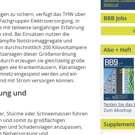
Widerruf
agen zu sichern, verfügt das THW über
BBB Jobs
 Fachgruppen Elektroversorgung, in
mit teilweise langjähriger Erfahrung
 sind. Bei Einsätzen nutzen die
dämpfte Notstromaggregate und
on durchschnittlich 200 Kilovoltampere
Abo + Heft
satzanlagen dieser Größenordnung
urch erzeugen sie gleichzeitig große
ungen wie Krankenhäusern, Kläranlagen
omnetz eingespeist werden und ein
end mit Strom versorgen können.
ung und
Testen Sie das
Zum Aboshop
ter, Stürme oder Schneemassen führen
 und somit zu großflächigen
Supplement
ngen und Schadenslagen anzupassen,
pe Notversorgung und