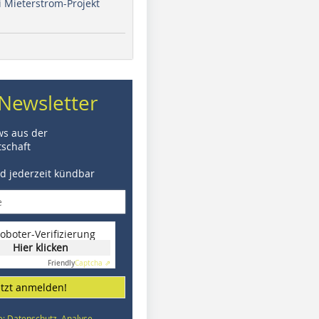
i Mieterstrom-Projekt
Newsletter
ws aus der
schaft
nd jederzeit kündbar
oboter-Verifizierung
Hier klicken
Friendly
Captcha ⇗
etzt anmelden!
e: Datenschutz, Analyse,