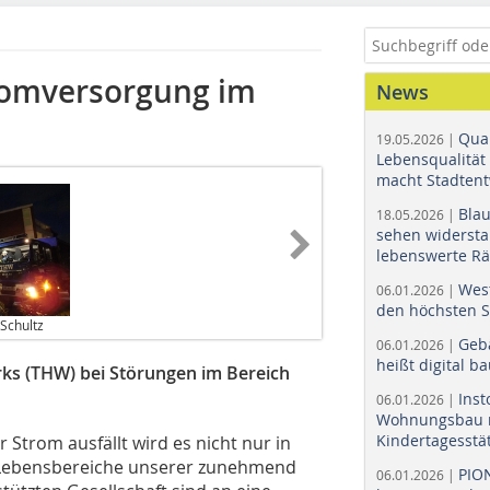
romversorgung im
News
Quar
19.05.2026 |
Lebensqualität 
macht Stadtent
Bla
18.05.2026 |
sehen widerst
lebenswerte R
Wes
06.01.2026 |
den höchsten 
Schultz
Geb
06.01.2026 |
heißt digital b
rks (THW) bei Störungen im Bereich
Ins
06.01.2026 |
Wohnungsbau r
Kindertagesstä
r Strom ausfällt wird es nicht nur in
 Lebensbereiche unserer zunehmend
PIO
06.01.2026 |