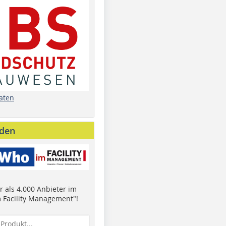
aten
nden
 als 4.000 Anbieter im
 Facility Management"!