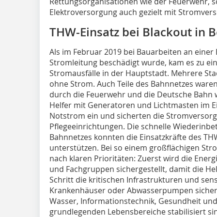
Rettungsorganisationen wie der Feuerwehr, 
Elektroversorgung auch gezielt mit Stromver
THW-Einsatz bei Blackout in B
Als im Februar 2019 bei Bauarbeiten an einer B
Stromleitung beschädigt wurde, kam es zu ei
Stromausfälle in der Hauptstadt. Mehrere Sta
ohne Strom. Auch Teile des Bahnnetzes waren 
durch die Feuerwehr und die Deutsche Bahn 
Helfer mit Generatoren und Lichtmasten im Ein
Notstrom ein und sicherten die Stromverso
Pflegeeinrichtungen. Die schnelle Wiederinb
Bahnnetzes konnten die Einsatzkräfte des T
unterstützen. Bei so einem großflächigen Stro
nach klaren Prioritäten: Zuerst wird die Ener
und Fachgruppen sichergestellt, damit die He
Schritt die kritischen Infrastrukturen und sen
Krankenhäuser oder Abwasserpumpen sichern
Wasser, Informationstechnik, Gesundheit un
grundlegenden Lebensbereiche stabilisiert si