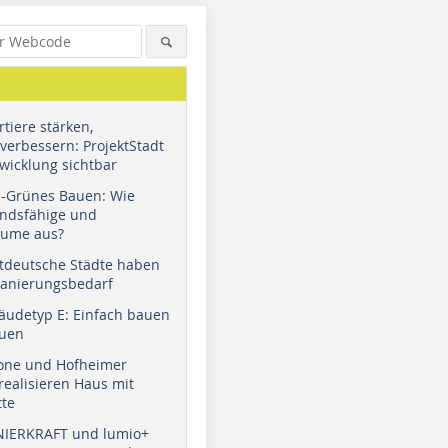
tiere stärken,
verbessern: ProjektStadt
wicklung sichtbar
u-Grünes Bauen: Wie
andsfähige und
äume aus?
tdeutsche Städte haben
Sanierungsbedarf
äudetyp E: Einfach bauen
auen
tone und Hofheimer
ealisieren Haus mit
tte
NIERKRAFT und lumio+