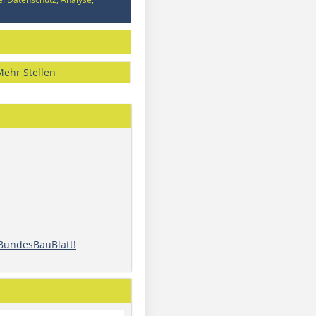
Mehr Stellen
 BundesBauBlatt!