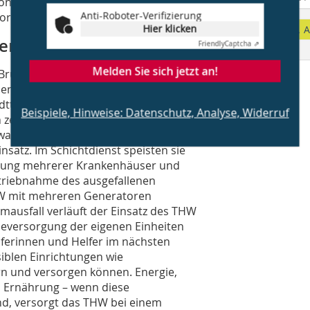
sondern bei Übungen im Bereich der
Anti-Roboter-Verifizierung
sorgern und Netzbetreibern.
Hier klicken
A
erlin
Friendly
Captcha ⇗
Melden Sie sich jetzt an!
rücke in Berlin eine zentrale
nem der größten und längsten
dtteile waren über 31 Stunden lang
Beispiele, Hinweise: Datenschutz, Analyse, Widerruf
zeitweise nicht nutzbar. Angefordert
waren rund 90 THW-Helferinnen und -
satz. Im Schichtdienst speisten sie
rgung mehrerer Krankenhäuser und
etriebnahme des ausgefallenen
HW mit mehreren Generatoren
mausfall verläuft der Einsatz des THW
gieversorgung der eigenen Einheiten
lferinnen und Helfer im nächsten
siblen Einrichtungen wie
 und versorgen können. Energie,
d Ernährung – wenn diese
nd, versorgt das THW bei einem