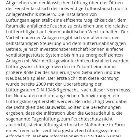
Abgesehen von der klassischen Lüftung über das Öffnen
der Fenster lässt sich der notwendige Luftaustausch durch
Anlagentechnik steuern. Die Installation von
Lüftungsanlagen stellt eine effiziente Möglichkeit dar, dem
Raum die anfallende Feuchte zu entziehen und die relative
Luftfeuchtigkeit auf einem unkritischen Wert zu halten. Der
Vorteil moderner Anlagen ergibt sich vor allem aus der
selbstständigen Steuerung und dem nutzerunabhängigen
Betrieb. Je nach Investitionsbereitschaft können einfache
ventilatorgestützte Systeme bis hin zu energieeffizienten
Anlagen mit Wärmerückgewinntechniken ins­talliert werden.
Lüftungsvorrichtungen werden in Zukunft eine immer
größere Rolle bei der Sanierung von Gebäuden und bei
Neubauten spielen. Der erste Schritt in diese Richtung
wurde bereits 2009 mit der Überarbeitung der
Lüftungsnorm DIN 1946-6 ge­­macht. Nach dieser Norm muss
bei Neubauten und umfangreichen Renovierungen ein
Lüftungskonzept erstellt werden. Berücksichtigt wird dabei
die Dichtigkeit des Bauwerks. Sollten die Berechnungen
ergeben, dass die Infiltration über die Gebäudehülle, die
sogenannte Fugenlüftung, zum Feuchteschutz nicht
ausreicht, ist eine lüftungstechnische Maßnahme in Form
eines freien oder ventilatorgestützten Lüftungssystems
erforderlich. Nähere Informationen zu DIN 1946-6 unter