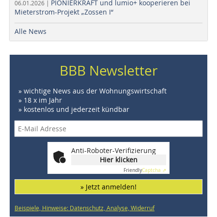
PIONIERKRAFT und lumio+ kooperieren bei
06.01.2026 |
Mieterstrom-Projekt „Zossen I“
Alle News
BBB Newsletter
» wichtige News aus der Wohnungswirtschaft
» 18 x im Jahr
» kostenlos und jederzeit kündbar
Anti-Roboter-Verifizierung
Hier klicken
Friendly
Captcha ⇗
» Jetzt anmelden!
Beispiele, Hinweise: Datenschutz, Analyse, Widerruf