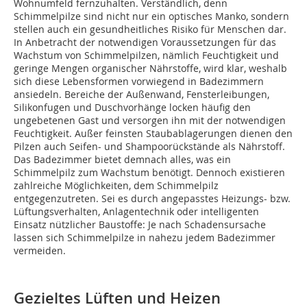
Wohnumfeld fernzuhalten. Verständlich, denn
Schimmelpilze sind nicht nur ein optisches Manko, sondern
stellen auch ein gesundheitliches Risiko für Menschen dar.
In Anbetracht der notwendigen Voraussetzungen für das
Wachstum von Schimmelpilzen, nämlich Feuchtigkeit und
geringe Mengen organischer Nährstoffe, wird klar, weshalb
sich diese Lebensformen vorwiegend in Badezimmern
ansiedeln. Bereiche der Außenwand, Fensterleibungen,
Silikonfugen und Duschvorhänge locken häufig den
ungebetenen Gast und versorgen ihn mit der notwendigen
Feuchtigkeit. Außer feinsten Staubablagerungen dienen den
Pilzen auch Seifen- und Shampoorückstände als Nährstoff.
Das Badezimmer bietet demnach alles, was ein
Schimmelpilz zum Wachstum benötigt. Dennoch existieren
zahlreiche Möglichkeiten, dem Schimmelpilz
entgegenzutreten. Sei es durch angepasstes Heizungs- bzw.
Lüftungsverhalten, Anlagentechnik oder intelligenten
Einsatz nützlicher Baustoffe: Je nach Schadensursache
lassen sich Schimmelpilze in nahezu jedem Badezimmer
vermeiden.
Gezieltes Lüften und Heizen