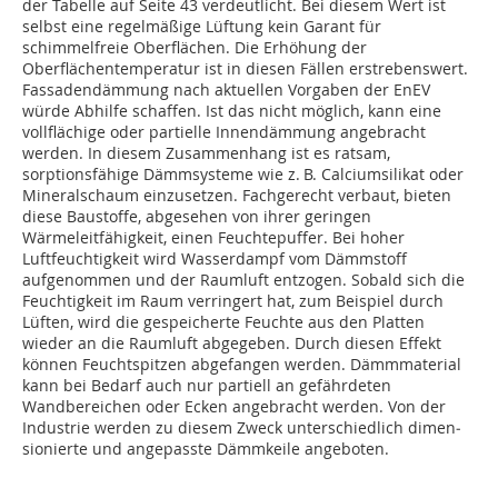
der Tabelle auf Seite 43 verdeutlicht. Bei diesem Wert ist
selbst eine regelmäßige Lüftung kein Garant für
schimmelfreie Oberflächen. Die Erhöhung der
Oberflächentemperatur ist in diesen Fällen erstrebenswert.
Fassadendämmung nach aktuellen Vorgaben der EnEV
würde Abhilfe schaffen. Ist das nicht möglich, kann eine
vollflächige oder partielle Innendämmung angebracht
werden. In diesem Zusammenhang ist es ratsam,
sorptionsfähige Dämmsysteme wie z. B. Calciumsilikat oder
Mineralschaum einzusetzen. Fachgerecht verbaut, bieten
diese Baustoffe, abgesehen von ihrer geringen
Wärmeleitfähigkeit, einen Feuchtepuffer. Bei hoher
Luftfeuchtigkeit wird Wasserdampf vom Dämmstoff
aufgenommen und der Raumluft entzogen. Sobald sich die
Feuchtigkeit im Raum verringert hat, zum Beispiel durch
Lüften, wird die gespeicherte Feuchte aus den Platten
wieder an die Raumluft abgegeben. Durch diesen Effekt
können Feuchtspitzen abgefangen werden. Dämmmaterial
kann bei Bedarf auch nur partiell an gefährdeten
Wandbereichen oder Ecken an­­gebracht werden. Von der
Industrie werden zu diesem Zweck unterschiedlich dimen­
sionierte und angepasste Dämmkeile ange­boten.