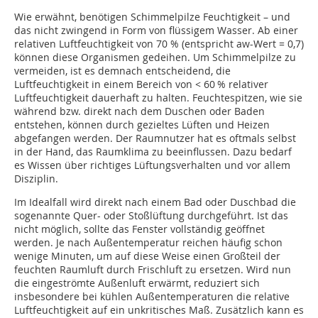
Wie erwähnt, benötigen Schimmelpilze Feuchtigkeit – und
das nicht zwingend in Form von flüssigem Wasser. Ab einer
relativen Luftfeuchtigkeit von 70 % (entspricht aw-Wert = 0,7)
können diese Organismen gedeihen. Um Schimmelpilze zu
vermeiden, ist es demnach entscheidend, die
Luftfeuchtigkeit in einem Bereich von < 60 % relativer
Luftfeuchtigkeit dauerhaft zu halten. Feuch­tespitzen, wie sie
während bzw. direkt nach dem Duschen oder Baden
entstehen, können durch gezieltes Lüften und Heizen
abgefangen werden. Der Raumnutzer hat es oftmals selbst
in der Hand, das Raumklima zu beeinflussen. Dazu bedarf
es Wissen über richtiges Lüftungsverhalten und vor allem
Disziplin.
Im Idealfall wird direkt nach einem Bad oder Duschbad die
sogenannte Quer- oder Stoßlüftung durchgeführt. Ist das
nicht möglich, sollte das Fenster vollständig geöffnet
werden. Je nach Außentemperatur reichen häufig schon
wenige Minuten, um auf diese Weise einen Großteil der
feuchten Raumluft durch Frischluft zu ersetzen. Wird nun
die eingeströmte Außenluft erwärmt, reduziert sich
insbesondere bei kühlen Außentemperaturen die relative
Luftfeuchtigkeit auf ein unkritisches Maß. Zusätzlich kann es