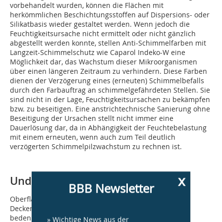
vorbehandelt wurden, können die Flächen mit
herkömmlichen Beschichtungsstoffen auf Dispersions- oder
Silikatbasis wieder gestaltet werden. Wenn jedoch die
Feuchtigkeitsursache nicht ermittelt oder nicht gänzlich
abgestellt werden konnte, stellen Anti-Schimmelfarben mit
Langzeit-Schimmelschutz wie Caparol Indeko-W eine
Möglichkeit dar, das Wachstum dieser Mikroorganismen
über einen längeren Zeitraum zu verhindern. Diese Farben
dienen der Verzögerung eines (erneuten) Schimmelbefalls
durch den Farbauftrag an schimmelgefährdeten Stellen. Sie
sind nicht in der Lage, Feuchtigkeitsursachen zu bekämpfen
bzw. zu beseitigen. Eine anstrichtechnische Sanierung ohne
Beseitigung der Ursachen stellt nicht immer eine
Dauerlösung dar, da in Abhängigkeit der Feuchtebelastung
mit einem erneuten, wenn auch zum Teil deutlich
verzögerten Schimmelpilzwachstum zu rechnen ist.
x
Undichte Anschlüsse
BBB Newsletter
Oberflächlicher Schimmelbefall an Wand und
Deckenflächen ist vergleichsweise harmlos, wenn man
bedenkt, welche Folgen undichte Anschlüsse und
» Wichtige News aus der