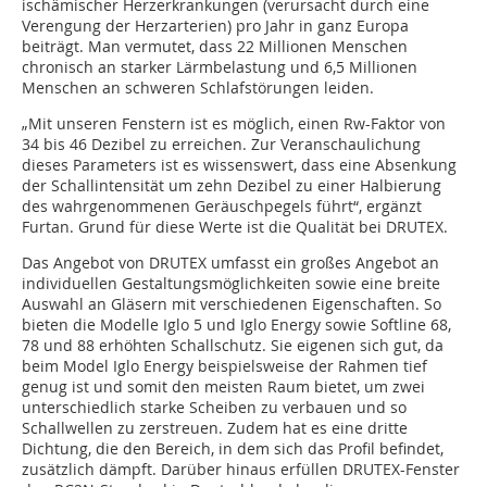
ischämischer Herzerkrankungen (verursacht durch eine
Verengung der Herzarterien) pro Jahr in ganz Europa
beiträgt. Man vermutet, dass 22 Millionen Menschen
chronisch an starker Lärmbelastung und 6,5 Millionen
Menschen an schweren Schlafstörungen leiden.
„Mit unseren Fenstern ist es möglich, einen Rw-Faktor von
34 bis 46 Dezibel zu erreichen. Zur Veranschaulichung
dieses Parameters ist es wissenswert, dass eine Absenkung
der Schallintensität um zehn Dezibel zu einer Halbierung
des wahrgenommenen Geräuschpegels führt“, ergänzt
Furtan. Grund für diese Werte ist die Qualität bei DRUTEX.
Das Angebot von DRUTEX umfasst ein großes Angebot an
individuellen Gestaltungsmöglichkeiten sowie eine breite
Auswahl an Gläsern mit verschiedenen Eigenschaften. So
bieten die Modelle Iglo 5 und Iglo Energy sowie Softline 68,
78 und 88 erhöhten Schallschutz. Sie eigenen sich gut, da
beim Model Iglo Energy beispielsweise der Rahmen tief
genug ist und somit den meisten Raum bietet, um zwei
unterschiedlich starke Scheiben zu verbauen und so
Schallwellen zu zerstreuen. Zudem hat es eine dritte
Dichtung, die den Bereich, in dem sich das Profil befindet,
zusätzlich dämpft. Darüber hinaus erfüllen DRUTEX-Fenster