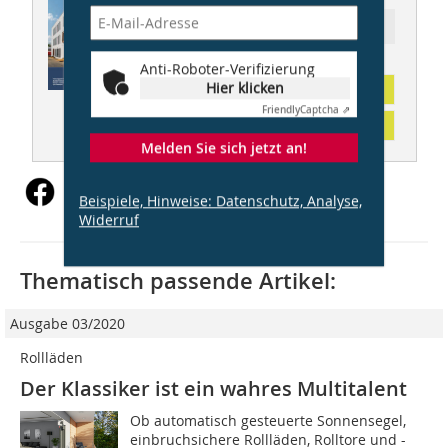
Ressort: BAUEN IM BESTAND
Anti-Roboter-Verifizierung
Hier klicken
Abonnement
Friendly
Captcha ⇗
Inhaltsverzeichnis
Melden Sie sich jetzt an!
Beispiele, Hinweise: Datenschutz, Analyse,
Widerruf
Thematisch passende Artikel:
Ausgabe 03/2020
Rollläden
Der Klassiker ist ein wahres Multitalent
Ob automatisch gesteuerte Sonnensegel,
einbruchsichere Rollläden, Rolltore und -