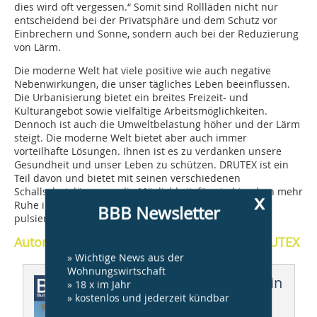
dies wird oft vergessen.“ Somit sind Rollläden nicht nur
entscheidend bei der Privatsphäre und dem Schutz vor
Einbrechern und Sonne, sondern auch bei der Reduzierung
von Lärm.
Die moderne Welt hat viele positive wie auch negative
Nebenwirkungen, die unser tägliches Leben beeinflussen.
Die Urbanisierung bietet ein breites Freizeit- und
Kulturangebot sowie vielfältige Arbeitsmöglichkeiten.
Dennoch ist auch die Umweltbelastung höher und der Lärm
steigt. Die moderne Welt bietet aber auch immer
vorteilhafte Lösungen. Ihnen ist es zu verdanken unsere
Gesundheit und unser Leben zu schützen. DRUTEX ist ein
Teil davon und bietet mit seinen verschiedenen
Schallschutzlösungen die Möglichkeit, für ein bisschen mehr
x
Ruhe in den eigenen vier Wänden mitten in der
BBB Newsletter
pulsierenden Zivilisation zu sorgen.
Autor: Marcin Kloska, Sales Director bei DRUTEX
» Wichtige News aus der
Wohnungswirtschaft
Dieser Artikel erschien in
» 18 x im Jahr
» kostenlos und jederzeit kündbar
BBB 1-2/2022