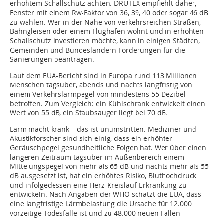
erhöhtem Schallschutz achten. DRUTEX empfiehlt daher,
Fenster mit einem Rw-Faktor von 36, 39, 40 oder sogar 46 dB
zu wählen. Wer in der Nähe von verkehrsreichen Straßen,
Bahngleisen oder einem Flughafen wohnt und in erhöhten
Schallschutz investieren möchte, kann in einigen Städten,
Gemeinden und Bundesländern Förderungen für die
Sanierungen beantragen.
Laut dem EUA-Bericht sind in Europa rund 113 Millionen
Menschen tagsüber, abends und nachts langfristig von
einem Verkehrslärmpegel von mindestens 55 Dezibel
betroffen. Zum Vergleich: ein Kühlschrank entwickelt einen
Wert von 55 dB, ein Staubsauger liegt bei 70 dB.
Lärm macht krank – das ist unumstritten. Mediziner und
Akustikforscher sind sich einig, dass ein erhöhter
Geräuschpegel gesundheitliche Folgen hat. Wer über einen
längeren Zeitraum tagsüber im Außenbereich einem
Mittelungspegel von mehr als 65 dB und nachts mehr als 55
dB ausgesetzt ist, hat ein erhöhtes Risiko, Bluthochdruck
und infolgedessen eine Herz-Kreislauf-Erkrankung zu
entwickeln. Nach Angaben der WHO schätzt die EUA, dass
eine langfristige Lärmbelastung die Ursache für 12.000
vorzeitige Todesfälle ist und zu 48.000 neuen Fällen