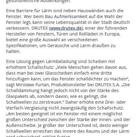
gesundheitliche Auswirkungen.
Eine Barriere für Lärm sind neben Hauswänden auch die
Fenster. Wer beim Bau Aufmerksamkeit auf die Wahl der
Fenster legt, kann seine Lebensqualität in der Stadt deutlich
verbessern. DRUTEX (
www.drutex.de
), einer der führenden
Hersteller von Fenstern, Türen und Rollläden in Europa,
bietet eine große Auswahl an verschiedenen
Spezifikationen, um Geräusche und Lärm draußen zu
halten.
Eine Lösung gegen Lärmbelastung sind Scheiben mit
erhöhtem Schallschutz: „Viele Menschen gehen davon aus,
dass man bei zwei Glasscheiben einfach eine dritte
hinzufügen kann, um das Fenster schalldichter zu machen“,
sagt Mirosław Furtan, Produktionsleiter bei DRUTEX S.A. „Die
Schalldämmung hängt jedoch nicht von der Stärke des
Glaspakets ab, sondern davon, wie es gelingt, die
Schallwellen zu zerstreuen.“ Daher erhöhe eine Drei- oder
Vierfach-Verglasung nicht zwangsläufig den Schallschutz.
„Am besten geeignet ist ein Fenster mit einem möglichst
großen Unterschied zwischen der Stärke der Innen- und der
Außenscheibe. Je größer der Unterschied ist, desto weniger
Schallwellen erreichen das Innere des Raums und der Lärm
wird schwächer“, erklärt Furtan.