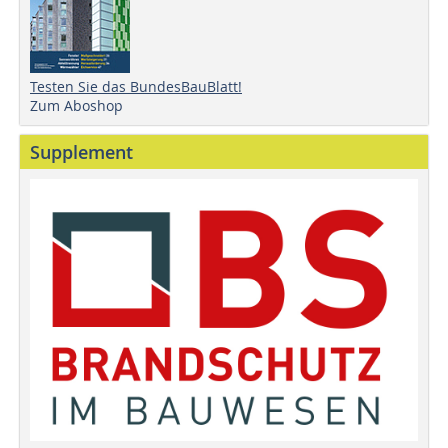
Testen Sie das BundesBauBlatt!
Zum Aboshop
Supplement