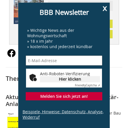
x
Ressort: AKTUELLES aus dem BMI
BBB Newsletter
Abonnement
» Wichtige News aus der
Inhaltsverzeichnis
Wohnungswirtschaft
» 18 x im Jahr
» kostenlos und jederzeit kündbar
Anti-Roboter-Verifizierung
Thematisch passende Artikel:
Hier klicken
Friendly
Captcha ⇗
Aktualisierte AMEV-Richtlinie zu Sanitär-
Melden Sie sich jetzt an!
Anlagen
Beispiele, Hinweise: Datenschutz, Analyse,
Das Bundesministerium des Innern für Bau
Widerruf
und Heimat (BMI) hat die Empfehlung
Sanitäranlagen 2021 (Nr. 151) des