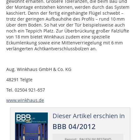
gewohnt erhalten. Größere Toleranzen, die beim Bau und
der Montage entstehen können, werden durch das System
kaschiert. Denn der fertig eingehängte Flügel schwebt –
trotz der geringen Aufbauhöhe des Profils – rund 10 mm
über dem Boden. So hat vor der Tür beispielsweise auch
noch ein Teppich Platz. Zur Überbrückung großer Falzlüfte
von 18 mm bietet Winkhaus zudem eine spezielle
Eckumlenkung sowie eine Mittenverriegelung mit 6 mm
verlängerten Achtkantverschlussbolzen an.
Aug. Winkhaus GmbH & Co. KG
48291 Telgte
Tel. 02504 921-657
www.winkhaus.de
Dieser Artikel erschien in
BBB 04/2012
Ressort: BAUEN IM BESTAND