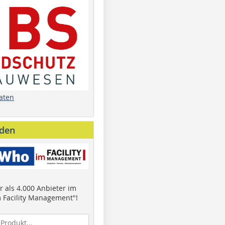
aten
nden
 als 4.000 Anbieter im
 Facility Management"!