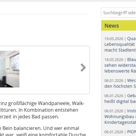
News
Quar
19.05.2026 |
Lebensqualität 
macht Stadtent
Bla
18.05.2026 |
sehen widerst
lebenswerte R
Wes
06.01.2026 |
den höchsten 
Geb
06.01.2026 |
heißt digital b
rinz großflächige Wandpaneele, Walk-
lttüren. In Kombination entstehen
Ins
06.01.2026 |
rzeit in jedes Bad passen.
Wohnungsbau r
Kindertagesstä
Bein balancieren. Und wer einmal
PIO
06.01.2026 |
kt war, weiß eine komfortable Dusche