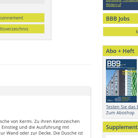
Widerruf
bonnement
BBB Jobs
ltsverzeichnis
Abo + Heft
Testen Sie das
Zum Aboshop
usche von Kermi. Zu ihren Kennzeichen
Supplement
 Einstieg und die Ausführung mit
 zur Wand oder zur Decke. Die Dusche ist