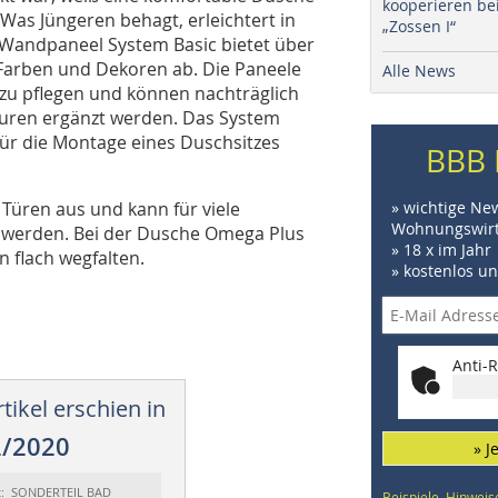
kooperieren be
. Was Jüngeren behagt, erleichtert in
„Zossen I“
Wandpaneel System Basic bietet über
Farben und Dekoren ab. Die Paneele
Alle News
 zu pflegen und können nachträglich
turen ergänzt werden. Das System
 für die Montage eines Duschsitzes
BBB 
üren aus und kann für viele
» wichtige Ne
Wohnungswirt
t werden. Bei der Dusche Omega Plus
» 18 x im Jahr
n flach wegfalten.
» kostenlos u
Anti-R
tikel erschien in
2/2020
» J
t: SONDERTEIL BAD
Beispiele, Hinweis