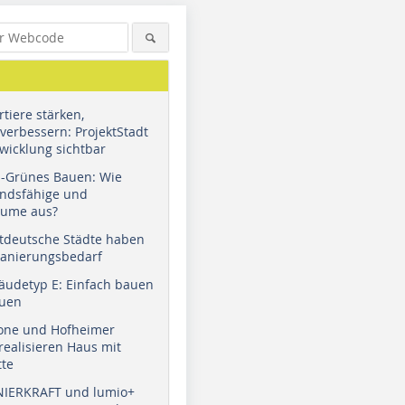
tiere stärken,
verbessern: ProjektStadt
wicklung sichtbar
u-Grünes Bauen: Wie
andsfähige und
äume aus?
tdeutsche Städte haben
Sanierungsbedarf
äudetyp E: Einfach bauen
auen
tone und Hofheimer
ealisieren Haus mit
tte
NIERKRAFT und lumio+