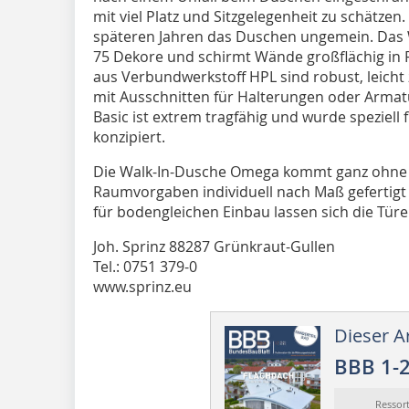
mit viel Platz und Sitzgelegenheit zu schätzen
späteren Jahren das Duschen ungemein. Das 
75 Dekore und schirmt Wände großflächig in 
aus Verbundwerkstoff HPL sind robust, leicht
mit Ausschnitten für Halterungen oder Arma
Basic ist extrem tragfähig und wurde speziell
konzipiert.
Die Walk-In-Dusche Omega kommt ganz ohne T
Raumvorgaben individuell nach Maß gefertig
für bodengleichen Einbau lassen sich die Türe
Joh. Sprinz 88287 Grünkraut-Gullen
Tel.: 0751 379-0
www.sprinz.eu
Dieser Ar
BBB 1-
Ressor