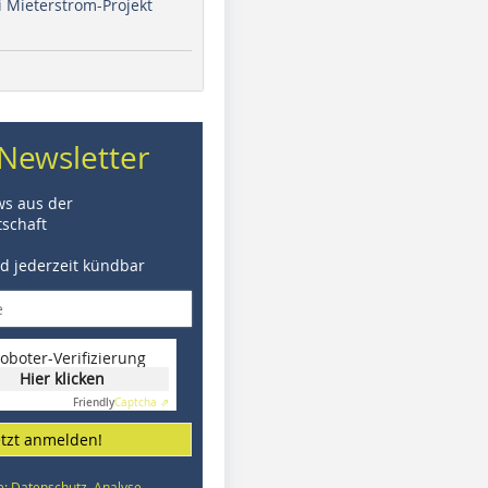
i Mieterstrom-Projekt
Newsletter
ws aus der
schaft
nd jederzeit kündbar
oboter-Verifizierung
Hier klicken
Friendly
Captcha ⇗
etzt anmelden!
e: Datenschutz, Analyse,