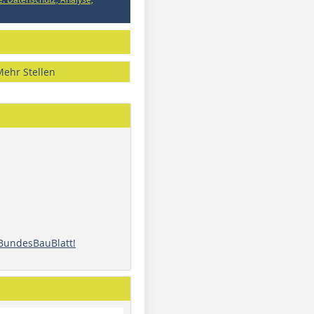
Mehr Stellen
 BundesBauBlatt!