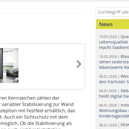
News
Quar
19.05.2026 |
Lebensqualität 
macht Stadtent
Bla
18.05.2026 |
sehen widerst
lebenswerte R
Wes
06.01.2026 |
den höchsten 
Geb
06.01.2026 |
heißt digital b
hren Kennzeichen zählen der
 variabler Stabilisierung zur Wand
Ins
06.01.2026 |
zeption mit Festfeld erhältlich, das
Wohnungsbau r
Kindertagesstä
st. Auch ein Sichtschutz mit dem
möglich. Ob die Stabilisierung als
PIO
06.01.2026 |