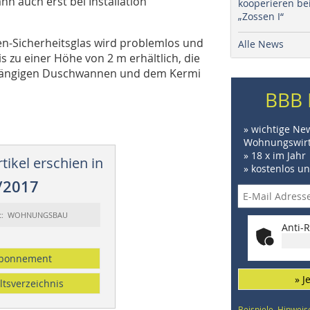
n auch erst bei Installation
kooperieren be
„Zossen I“
n-Sicherheitsglas wird problemlos und
Alle News
s zu einer Höhe von 2 m erhältlich, die
n gängigen Duschwannen und dem Kermi
BBB 
» wichtige Ne
Wohnungswirt
» 18 x im Jahr
tikel erschien in
» kostenlos u
/2017
rt: WOHNUNGSBAU
Anti-R
bonnement
» J
ltsverzeichnis
Beispiele, Hinweis