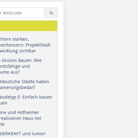
tiere stärken,
verbessern: ProjektStadt
wicklung sichtbar
u-Grünes Bauen: Wie
andsfähige und
äume aus?
tdeutsche Städte haben
Sanierungsbedarf
äudetyp E: Einfach bauen
auen
tone und Hofheimer
ealisieren Haus mit
tte
NIERKRAFT und lumio+