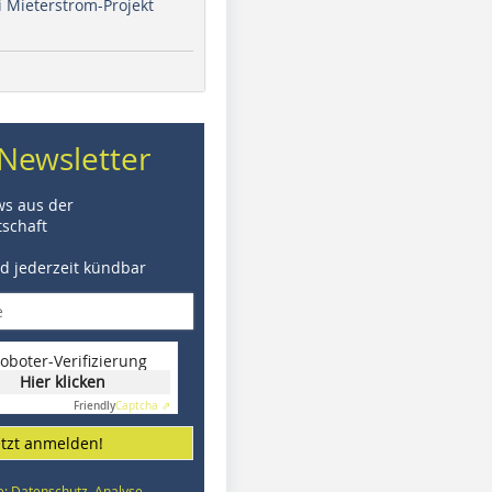
i Mieterstrom-Projekt
Newsletter
ws aus der
schaft
nd jederzeit kündbar
oboter-Verifizierung
Hier klicken
Friendly
Captcha ⇗
etzt anmelden!
e: Datenschutz, Analyse,