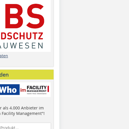
aten
nden
 als 4.000 Anbieter im
 Facility Management"!