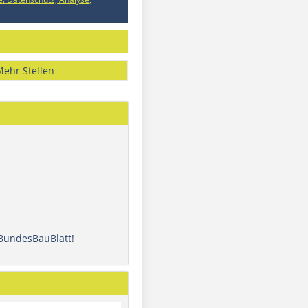
Mehr Stellen
 BundesBauBlatt!