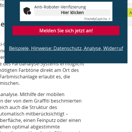
ffiti in maximal zwei Arbeitstagen
Anti-Roboter-Verifizierung
Hier klicken
A
Friendly
Captcha ⇗
eseitigung mit Anti-
Melden Sie sich jetzt an!
-Graffiti-Einsatzfahrzeugen schafft
Beispiele, Hinweise: Datenschutz, Analyse, Widerruf
chnell von den Häuserwänden
rfür mit Unterstützung von Brillux zu
e des Farbanalyse-Systems ermöglicht
ötigten Farbtöne direkt am Ort des
Farbmischanlage erlaubt es, die
 mischen.
nanalyse. Mithilfe der mobilen
n der von dem Graffiti beschmierten
eich auch die Struktur des
tomatisch mitberücksichtigt –
-oberfläche, einen Feinputz oder einen
stehen optimal abgestimmte