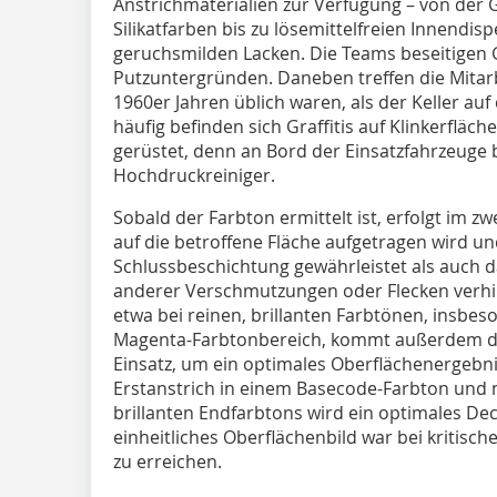
Anstrichmaterialien zur Verfügung – von der G
Silikat­farben bis zu lösemittelfreien Innendi
geruchsmilden Lacken. Die Teams be­­seitigen Gr
Putzuntergründen. Daneben treffen die Mitarbe
1960er Jahren üblich waren, als der Keller a
häufig befinden sich Graffitis auf Klinkerfläch
gerüstet, denn an Bord der Einsatzfahrzeuge b
Hochdruckreiniger.
Sobald der Farbton ermittelt ist, erfolgt im z
auf die betroffene Fläche aufgetragen wird u
Schlussbeschichtung gewährleistet als auch da
anderer Verschmut­zungen oder Flecken verhin
etwa bei reinen, brillanten Farbtönen, insbes
Magenta-Farbtonbereich, kommt außerdem da
Einsatz, um ein optimales Oberflächenergebn
Erstanstrich in einem Basecode-Farbton und n
brillanten Endfarbtons wird ein optimales Dec
einheitliches Oberflächenbild war bei kritisc
zu erreichen.