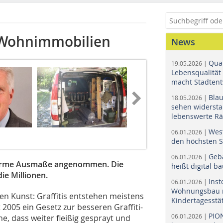
r Wohnimmobilien
News
Quar
19.05.2026 |
Lebensqualität 
macht Stadtent
Bla
18.05.2026 |
sehen widerst
lebenswerte R
Wes
06.01.2026 |
den höchsten 
Geb
06.01.2026 |
enorme Ausmaße angenommen. Die
heißt digital b
ie Millionen.
Ins
06.01.2026 |
Wohnungsbau r
ren Kunst: Graffitis entstehen meistens
Kindertagesstä
005 ein Gesetz zur besseren Graffiti-
PIO
06.01.2026 |
e, dass weiter fleißig gesprayt und