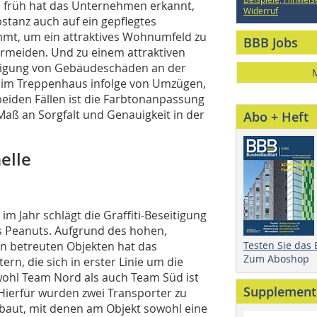
n früh hat das Unternehmen erkannt,
Widerruf
stanz auch auf ein gepflegtes
mt, um ein attraktives Wohnumfeld zu
BBB Jobs
rmeiden. Und zu einem attraktiven
tigung von Gebäudeschäden an der
 im Treppenhaus infolge von Umzügen,
 beiden Fällen ist die Farbtonanpassung
ß an Sorgfalt und Ge­­nauigkeit in der
Abo + Heft
elle
im Jahr schlägt die Graffiti-Beseitigung
als Peanuts. Aufgrund des hohen,
n betreuten Objekten hat das
Testen Sie das
Zum Aboshop
rn, die sich in erster Linie um die
ohl Team Nord als auch Team Süd ist
Supplement
 Hierfür wurden zwei Transporter zu
gebaut, mit denen am Objekt sowohl eine