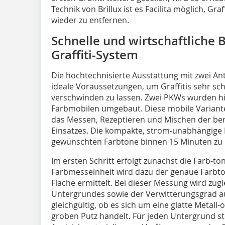
Technik von Brillux ist es Facilita möglich, Gra
wieder zu entfernen.
Schnelle und wirtschaftliche B
Graffiti-System
Die hochtechnisierte Ausstattung mit zwei Anti
ideale Voraus­setzungen, um Graffitis sehr s
verschwinden zu lassen. Zwei PKWs wurden hie
Farbmobilen umgebaut. Diese mobile Variant
das Messen, Rezeptieren und Mischen der ben
Einsatzes. Die kompakte, strom-unabhängige 
gewünschten Farbtöne binnen 15 Minuten zu
Im ersten Schritt erfolgt zunächst die Farb-to
Farbmesseinheit wird dazu der genaue Farbto
Fläche ermittelt. Bei dieser Messung wird zugl
Untergrundes sowie der Verwitterungsgrad au
gleichgültig, ob es sich um eine glatte Metall
groben Putz handelt. Für jeden Untergrund 