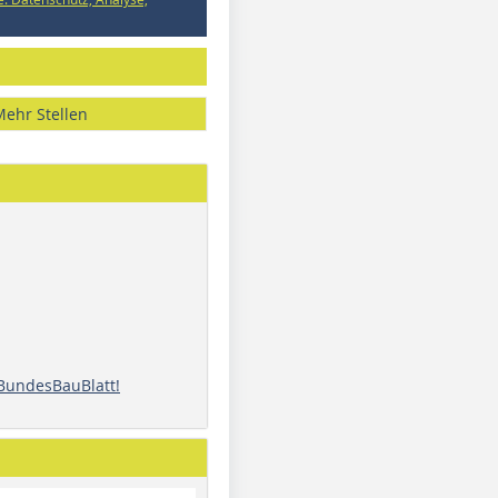
Mehr Stellen
 BundesBauBlatt!