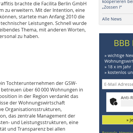
kooperieren be
fitis brachte die Facilita Berlin GmbH
„Zossen I“
m zu erweitern. Mit der Intention, eine
 können, startete man Anfang 2010 die
Alle News
h technischer Leistungen. Schnell wurde
hbleibendes Thema, mit anderen Worten,
Personal zu haben.
BBB 
» wichtige Ne
Wohnungswirt
» 18 x im Jahr
» kostenlos u
t ein Tochterunternehmen der GSW-
er betreuen über 60 000 Wohnungen in
position in der Region verdankt das
Anti-R
fnisse der Wohnungswirtschaft
Organi­sations­struk­­tu­­ren,
ation, das zentrale Management der
» J
ten- und Leistungsstrukturen, eine
ität und Transparenz bei allen
Beispiele, Hinweis