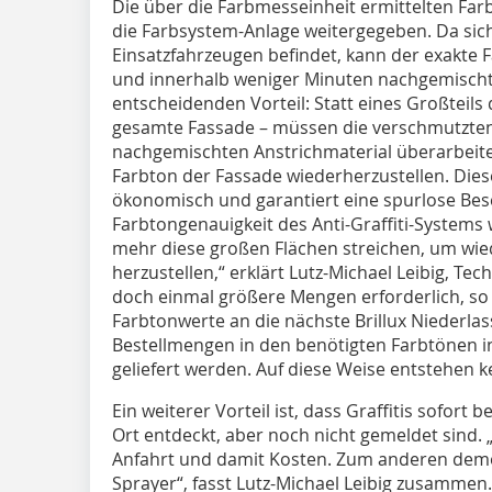
Die über die Farbmesseinheit ermittelten Far
die Farbsystem-Anlage weitergegeben. Da sich 
Einsatzfahrzeugen befindet, kann der exakte 
und innerhalb weniger Minuten nachgemischt
entscheidenden Vorteil: Statt eines Großteils
gesamte Fassade – müssen die verschmutzten 
nachgemischten Anstrichmaterial überarbeit
Farbton der Fassade wiederherzustellen. Dies
ökonomisch und ga­­rantiert eine spurlose Bes
Farbtongenauigkeit des Anti-Graffiti-Systems 
mehr diese großen Flächen streichen, um wied
herzustellen,“ erklärt Lutz-Michael Leibig, Tech
doch einmal größere Mengen er­­forderlich, s
Farbtonwerte an die nächste Brillux Niederla
Bestellmengen in den benötigten Farbtönen in
geliefert werden. Auf diese Weise entstehen ke
Ein weiterer Vorteil ist, dass Graffitis sofort
Ort entdeckt, aber noch nicht gemeldet sind. „
Anfahrt und damit Kosten. Zum anderen demoti
Sprayer“, fasst Lutz-Michael Leibig zusammen.