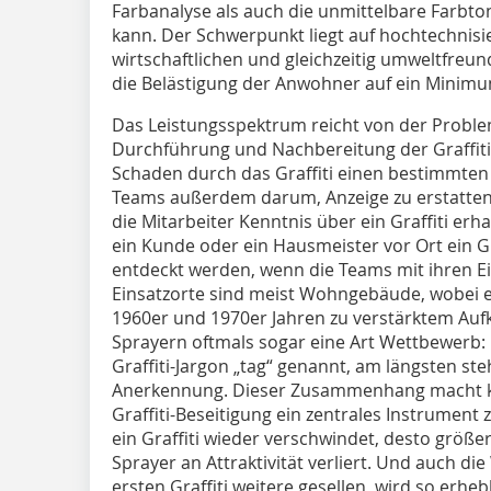
Farbanalyse als auch die unmittelbare Farb
kann. Der Schwerpunkt liegt auf hochtechnisi
wirtschaftlichen und gleichzeitig umweltfre
die Belästigung der Anwohner auf ein Minimu
Das Leistungsspektrum reicht von der Probl
Durchführung und Nachbereitung der Graffiti-Be
Schaden durch das Graffiti einen bestimmten
Teams außerdem darum, Anzeige zu erstatten
die Mitarbeiter Kenntnis über ein Graffiti er
ein Kunde oder ein Hausmeister vor Ort ein Gr
entdeckt werden, wenn die Teams mit ihren E
Einsatzorte sind meist Wohngebäude, wobei e
1960er und 1970er Jahren zu verstärktem Au
Sprayern oftmals sogar eine Art Wettbewerb:
Graffiti-Jargon „tag“ genannt, am längsten st
Anerkennung. Dieser Zusammenhang macht kl
Graffiti-Beseitigung ein zentrales Instrument
ein Graffiti wieder verschwindet, desto größer 
Sprayer an Attraktivität verliert. Und auch di
ersten Graffiti weitere gesellen, wird so erhe