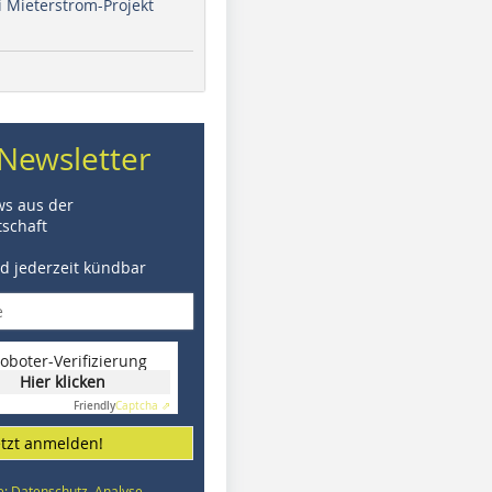
i Mieterstrom-Projekt
Newsletter
ws aus der
schaft
nd jederzeit kündbar
oboter-Verifizierung
Hier klicken
Friendly
Captcha ⇗
etzt anmelden!
e: Datenschutz, Analyse,