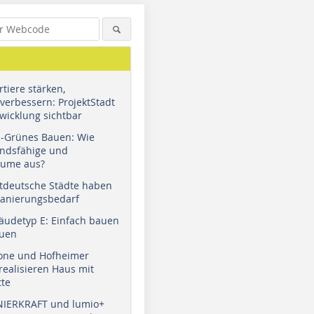
tiere stärken,
verbessern: ProjektStadt
wicklung sichtbar
u-Grünes Bauen: Wie
andsfähige und
äume aus?
tdeutsche Städte haben
Sanierungsbedarf
äudetyp E: Einfach bauen
auen
tone und Hofheimer
ealisieren Haus mit
tte
NIERKRAFT und lumio+