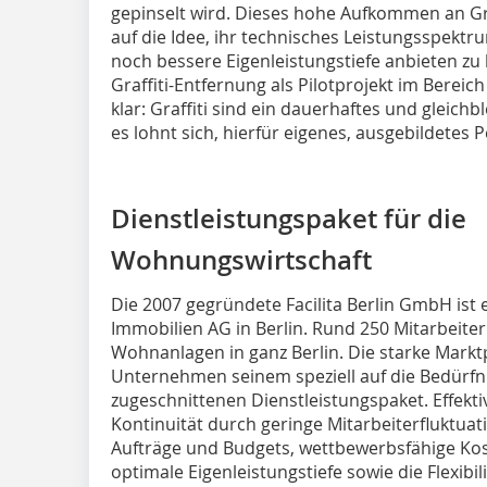
gepinselt wird. Dieses hohe Aufkommen an Graf
auf die Idee, ihr technisches Leistungsspektru
noch bessere Eigenleistungstiefe anbieten zu
Graffiti-Entfernung als Pilotprojekt im Bereic
klar: Graffiti sind ein dauerhaftes und gleic
es lohnt sich, hierfür eigenes, ausgebildetes 
Dienstleistungspaket für die
Wohnungswirtschaft
Die 2007 gegründete Facilita Berlin GmbH is
Immobilien AG in Berlin. Rund 250 Mitarbeit
Wohnanlagen in ganz Berlin. Die starke Markt
Unternehmen ­seinem speziell auf die Be­­dür
zugeschnittenen Dienstleistungspaket. Effektive 
Kontinuität durch geringe Mitar­­bei­terfluktu
Aufträge und Budgets, wettbewerbsfähige Kos
optimale Eigenleistungstiefe sowie die Flexibil