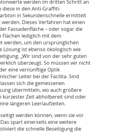
btonwerte werden im dritten Schritt an
diese in den Anti-Graffiti-
Farbton in Sekundenschnelle ermittelt
 werden. Dieses Verfahren hat einen
 der Fassadenfläche – oder sogar die
Flächen lediglich mit dem
et werden, um den ursprünglichen
e Lösung ist ebenso ökologisch wie
eitigung. „Wir sind von der sehr guten
wirklich überzeugt. So müssen wir nicht
er eine vernünftige Optik
nischer Leiter bei der Facilita. Sind
o lassen sich die gemessenen
ssung übermitteln, wo auch größere
 kürzester Zeit abholbereit sind oder
ine längeren Leerlauf­zeiten.
 beseitigt werden können, wenn sie vor
Das spart einerseits eine weitere
viert die schnelle Beseitigung die