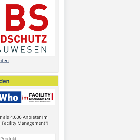
aten
nden
 als 4.000 Anbieter im
 Facility Management"!