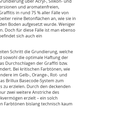
rundierung über Acryl-, Silikon- und
spersionen und aromatenfreien,
affitis in rund 75 % aller Fälle von
iter reine Betonflächen an, wie sie in
uf den Boden aufgesetzt wurde. Weniger
en. Doch für diese Fälle ist man ebenso
efindet sich auch ein
weiten Schritt die Grundierung, welche
nd sowohl die optimale Haftung der
s Durch­schlagen der Graffiti bzw.
dert. Bei kritischen Farbtönen, wie
ondere im Gelb-, Orange-, Rot- und
s Brillux Basecode-System zum
is zu erzielen. Durch den deckenden
ur zwei weitere Anstriche des
kvermögen erzielt – ein solch
hen Farbtönen bislang technisch kaum