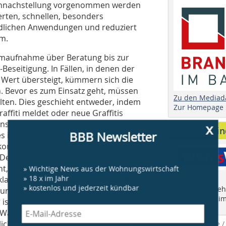
tonnachstellung vorgenommen werden
erten, schnellen, besonders
undlichen Anwendungen und reduziert
m.
emaufnahme über Beratung bis zur
­­seitigung. In Fällen, in denen der
 Wert übersteigt, kümmern sich die
. Bevor es zum Einsatz geht, müssen
Zu den Mediad
halten. Dies geschieht entweder, indem
Zur Homepage
affiti meldet oder neue Graffitis
insatzfahrzeugen unterwegs sind. Die
x
Anbieter fi
BBB Newsletter
s in größeren Siedlungen aus den
fkommen kommt. Hier gibt es unter den
 Derjenige, dessen Markierung, im
eht, gewinnt in der Szene an Ruhm und
» Wichtige News aus der Wohnungswirtschaft
» 18 x im Jahr
ar, warum eine möglichst schnelle
» kostenlos und jederzeit kündbar
Finden Sie mehr
 zur Eindämmung ist. Denn je schneller
"Who is Who im
ist die Chance, dass dieser Ort für die
e Wahrscheinlichkeit, dass sich zum
blich reduziert. Dank der eingesetzten