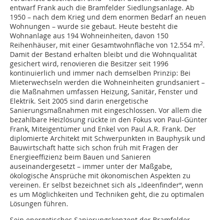
entwarf Frank auch die Bramfelder Siedlungsanlage. Ab
1950 – nach dem Krieg und dem enormen Bedarf an neuen
Wohnungen – wurde sie gebaut. Heute besteht die
Wohnanlage aus 194 Wohneinheiten, davon 150
2
Reihenhäuser, mit einer Gesamtwohnfläche von 12.554 m
.
Damit der Bestand erhalten bleibt und die Wohnqualität
gesichert wird, renovieren die Besitzer seit 1996
kontinuierlich und immer nach demselben Prinzip: Bei
Mieterwechseln werden die Wohneinheiten grundsaniert –
die Maßnahmen umfassen Heizung, Sanitär, Fenster und
Elektrik. Seit 2005 sind darin energetische
Sanierungsmaßnahmen mit eingeschlossen. Vor allem die
bezahlbare Heizlösung rückte in den Fokus von Paul-Günter
Frank, Miteigentümer und Enkel von Paul A.R. Frank. Der
diplomierte Architekt mit Schwerpunkten in Bauphysik und
Bauwirtschaft hatte sich schon früh mit Fragen der
Energieeffizienz beim Bauen und Sanieren
auseinandergesetzt – immer unter der Maßgabe,
ökologische Ansprüche mit ökonomischen Aspekten zu
vereinen. Er selbst bezeichnet sich als „Ideenfinder“, wenn
es um Möglichkeiten und Techniken geht, die zu optimalen
Lösungen führen.
Sein energetisches Sanierungskonzept der Bramfelder