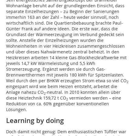
Wohnanlage beruht auf der grundlegenden Einsicht, dass
separate Einzelheizungen – zu Beginn der Sanierungen
immerhin 163 an der Zahl – heute weder sinnvoll, noch
wirtschaftlich sind. Die Quartiersbebauung brachte Paul-
Günter Frank auf andere Ideen. Die erste war, dass die
Grundlast der Wärmeerzeugung im Verbund gedeckt sein
sollte. Anstelle der Einzelheizungen wurden die
Wohneinheiten in vier Heizkreisen zusammengeschlossen
und über dieses Nahwärmenetz zentral beheizt. In den
Heizkreisen arbeiten 14 kleine Gas-Blockheizkraftwerke mit
jeweils 14,7 kW Wärmeleistung und 5,5 kWh
Stromerzeugung. Ergänzt werden sie durch Gas-
Brennwertthermen mit jeweils 180 kWh für Spitzenlasten.
Weil durch den per BHKW erzeugten Strom etwa so viel CO
2
eingespart wird wie beim Heizen entsteht, arbeitet die
Anlage nahezu CO
-neutral. In 2010 konnten allein über
2
diese Heiztechnik 159,72 t CO
vermieden werden – eine
2
Reduktion von ca. 60% gegenüber konventionellen
Lösungen.
Learning by doing
Doch damit nicht genug: Dem enthusiastischen Tüftler war