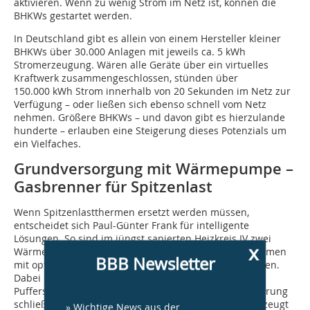
aktivieren. Wenn zu wenig Strom im Netz ist, können die
BHKWs gestartet werden.
In Deutschland gibt es allein von einem Hersteller kleiner
BHKWs über 30.000 Anlagen mit jeweils ca. 5 kWh
Stromerzeugung. Wären alle Geräte über ein virtuelles
Kraftwerk zusammengeschlossen, stünden über
150.000 kWh Strom innerhalb von 20 Sekunden im Netz zur
Verfügung – oder ließen sich ebenso schnell vom Netz
nehmen. Größere BHKWs – und davon gibt es hierzulande
hunderte – erlauben eine Steigerung dieses Potenzials um
ein Vielfaches.
Grundversorgung mit Wärmepumpe –
Gasbrenner für Spitzenlast
Wenn Spitzenlastthermen ersetzt werden müssen,
entscheidet sich Paul-Günter Frank für intelligente
Lösungen. So sind im jüngst sanierten Heizkreis IV zwei
x
Wärmepumpen in Verbindung mit Gas-Brennwertthermen
BBB Newsletter
mit optimaler Stiebel Eltron-Regelung eingebaut worden.
Dabei handelt es sich um den Wärmepumpen-
Pufferspeicher SBP 750 G von Stiebel Eltron. Die Steuerung
schließt auch den Bramfelder Eigenstrom mit ein – erzeugt
» Wichtige News aus der