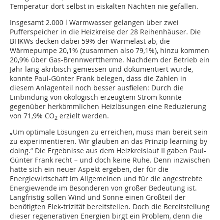
Temperatur dort selbst in eiskalten Nächten nie gefallen.
Insgesamt 2.000 l Warmwasser gelangen über zwei
Pufferspeicher in die Heizkreise der 28 Reihenhäuser. Die
BHKWs decken dabei 59% der Wärmelast ab, die
Wärmepumpe 20,1% (zusammen also 79,1%), hinzu kommen
20,9% über Gas-Brennwerttherme. Nachdem der Betrieb ein
Jahr lang akribisch gemessen und dokumentiert wurde,
konnte Paul-Günter Frank belegen, dass die Zahlen in
diesem Anlagenteil noch besser ausfielen: Durch die
Einbindung von ökologisch erzeugtem Strom konnte
gegenüber herkömmlichen Heizlösungen eine Reduzierung
von 71,9% CO
erzielt werden.
2
„Um optimale Lösungen zu erreichen, muss man bereit sein
zu experimentieren. Wir glauben an das Prinzip learning by
doing.“ Die Ergebnisse aus dem Heizkreislauf II gaben Paul-
Günter Frank recht – und doch keine Ruhe. Denn inzwischen
hatte sich ein neuer Aspekt ergeben, der für die
Energiewirtschaft im Allgemeinen und für die angestrebte
Energiewende im Besonderen von großer Bedeutung ist.
Langfristig sollen Wind und Sonne einen Großteil der
benötigten Elek-trizität bereitstellen. Doch die Bereitstellung
dieser regenerativen Energien birgt ein Problem, denn die