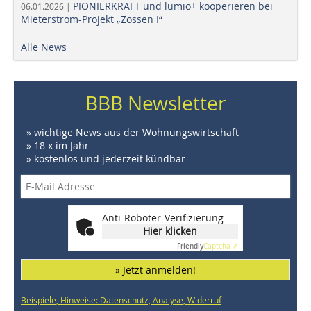
PIONIERKRAFT und lumio+ kooperieren bei
06.01.2026 |
Mieterstrom-Projekt „Zossen I“
Alle News
BBB Newsletter
» wichtige News aus der Wohnungswirtschaft
» 18 x im Jahr
» kostenlos und jederzeit kündbar
Anti-Roboter-Verifizierung
Hier klicken
Friendly
Captcha ⇗
» Jetzt anmelden!
Beispiele, Hinweise: Datenschutz, Analyse, Widerruf