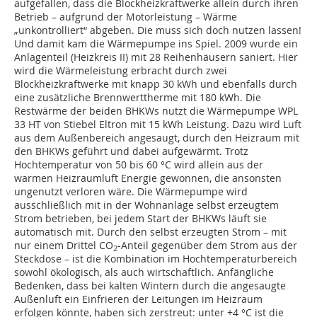
aufgefallen, dass die Blockheizkraftwerke allein durch ihren
Betrieb – aufgrund der Motorleistung – Wärme
„unkontrolliert“ abgeben. Die muss sich doch nutzen lassen!
Und damit kam die Wärmepumpe ins Spiel. 2009 wurde ein
Anlagenteil (Heizkreis II) mit 28 Reihenhäusern saniert. Hier
wird die Wärmeleistung erbracht durch zwei
Blockheizkraftwerke mit knapp 30 kWh und ebenfalls durch
eine zusätzliche Brennwerttherme mit 180 kWh. Die
Restwärme der beiden BHKWs nutzt die Wärmepumpe WPL
33 HT von Stiebel Eltron mit 15 kWh Leistung. Dazu wird Luft
aus dem Außenbereich angesaugt, durch den Heizraum mit
den BHKWs geführt und dabei aufgewärmt. Trotz
Hochtemperatur von 50 bis 60 °C wird allein aus der
warmen Heizraumluft Energie gewonnen, die ansonsten
ungenutzt verloren wäre. Die Wärmepumpe wird
ausschließlich mit in der Wohnanlage selbst erzeugtem
Strom betrieben, bei jedem Start der BHKWs läuft sie
automatisch mit. Durch den selbst erzeugten Strom – mit
nur einem Drittel CO
-Anteil gegenüber dem Strom aus der
2
Steckdose – ist die Kombination im Hochtemperaturbereich
sowohl ökologisch, als auch wirtschaftlich. Anfängliche
Bedenken, dass bei kalten Wintern durch die angesaugte
Außenluft ein Einfrieren der Leitungen im Heizraum
erfolgen könnte, haben sich zerstreut: unter +4 °C ist die