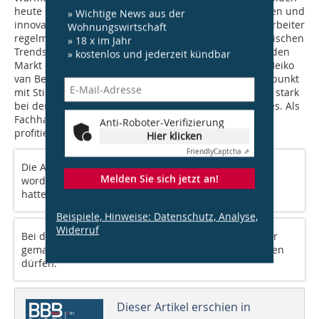
heute die Kernkompetenzen dieses hoch spezialisierten und
» Wichtige News aus der
innovativen Handwerksunternehmens, das seine Mitarbeiter
Wohnungswirtschaft
regelmäßig schult und weiterbildet, um bei den technischen
» 18 x im Jahr
Trends immer vorn an der Spitze zu sein. „Wir wollen den
» kostenlos und jederzeit kündbar
Markt entwickeln und ihm nicht hinterherlaufen“, so Heiko
van Bergen. Genau hier liegt ein weiterer Berührungspunkt
mit Stiebel Eltron: „Unser Marktpartner engagiert sich stark
bei der Weiterentwicklung des Wärmepumpen-Marktes. Als
Fachhandwerker spüren wir diese Vorreiterrolle und
Anti-Roboter-Verifizierung
profitieren davon sehr.“
Hier klicken
Friendly
Captcha ⇗
Die Anlage war jahrelang fehlerhaft betrieben
Melden Sie sich jetzt an!
worden, die in Eigenregie entworfene Steuerung
hatte die Technik weitgehend ruiniert.
Beispiele, Hinweise: Datenschutz, Analyse,
Widerruf
Bei der Programmierung der alten Anlage sind Fehler
gemacht worden, die einem Fachmann nicht passieren
dürfen.
Dieser Artikel erschien in