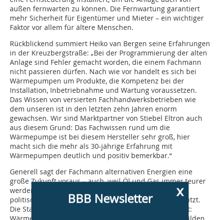
außen fernwarten zu können. Die Fernwartung garantiert
mehr Sicherheit für Eigentümer und Mieter – ein wichtiger
Faktor vor allem für ältere Menschen.
Rückblickend summiert Heiko van Bergen seine Erfahrungen
in der Kreuzbergstraße: „Bei der Programmierung der alten
Anlage sind Fehler gemacht worden, die einem Fachmann
nicht passieren dürfen. Nach wie vor handelt es sich bei
Wärmepumpen um Produkte, die Kompetenz bei der
Installation, Inbetriebnahme und Wartung voraussetzen.
Das Wissen von versierten Fachhandwerksbetrieben wie
dem unseren ist in den letzten zehn Jahren enorm
gewachsen. Wir sind Marktpartner von Stiebel Eltron auch
aus diesem Grund: Das Fachwissen rund um die
Wärmepumpe ist bei diesem Hersteller sehr groß, hier
macht sich die mehr als 30-jährige Erfahrung mit
Wärmepumpen deutlich und positiv bemerkbar.“
Generell sagt der Fachmann alternativen Energien eine
große Zukunft voraus – auch, weil Öl und Gas immer teurer
x
werden. Die Nutzung regenerativer Energie ist zudem
BBB Newsletter
politisch gewollt und wird durch Fördermittel unterstützt.
Die Stamos GmbH hat sich auf die Situation eingestellt:
Wärmepumpen und kontrollierte Wohnraumlüftung bilden