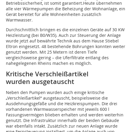
Betriebssicherheit, ist somit garantiert.Heute übernehmen
alle vier Wärmepumpen die Beheizung der Wohnanlage, ein
Gerät bereitet für alle Wohneinheiten zusätzlich
Warmwasser.
Durchschnittlich bringen es die einzelnen Geräte auf 30 KW
Heizleistung (bei B0/W35). Auch zur Steuerung der Anlage
wurde jetzt auf bewährte Technik aus dem Hause Stiebel
Eltron eingesetzt. 48 bestehende Bohrungen konnten weiter
genutzt werden. Mit 25 Metern ist deren Tiefe
vergleichsweise gering – die Uferfiltrate entlang des
nahegelegenen Rheins machen es möglich.
Kritische Verschleißartikel
wurden ausgetauscht
Neben den Pumpen wurden auch einige kritische
„Verschleißartikel“ ausgetauscht, beispielsweise die
Ausdehnungsgefäße und die Heizkreispumpen. Die drei
vorhandenen Warmwasserspeicher mit jeweils 600 l
Fassungsvermögen blieben erhalten und werden weiterhin
genutzt. Die Infrastruktur innerhalb der beiden Gebäude
war ebenfalls intakt. Zusätzlich zur neuen Anlage wurde
eine Fernsteuerung installiert, um die Anlage auch von