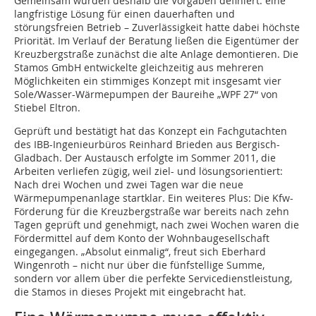
Gemeinsam wurden deshalb die Vorgaben definiert: eine
langfristige Lösung für einen dauerhaften und
störungsfreien Betrieb – Zuverlässigkeit hatte dabei höchste
Priorität. Im Verlauf der Beratung ließen die Eigentümer der
Kreuzbergstraße zunächst die alte Anlage demontieren. Die
Stamos GmbH entwickelte gleichzeitig aus mehreren
Möglichkeiten ein stimmiges Konzept mit insgesamt vier
Sole/Wasser-Wärmepumpen der Baureihe „WPF 27“ von
Stiebel Eltron.
Geprüft und bestätigt hat das Konzept ein Fachgutachten
des IBB-Ingenieurbüros Reinhard Brieden aus Bergisch-
Gladbach. Der Austausch erfolgte im Sommer 2011, die
Arbeiten verliefen zügig, weil ziel- und lösungsorientiert:
Nach drei Wochen und zwei Tagen war die neue
Wärmepumpenanlage startklar. Ein weiteres Plus: Die Kfw-
Förderung für die Kreuzbergstraße war bereits nach zehn
Tagen geprüft und genehmigt, nach zwei Wochen waren die
Fördermittel auf dem Konto der Wohnbaugesellschaft
eingegangen. „Absolut einmalig“, freut sich Eberhard
Wingenroth – nicht nur über die fünfstellige Summe,
sondern vor allem über die perfekte Servicedienstleistung,
die Stamos in dieses Projekt mit eingebracht hat.