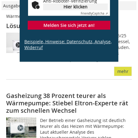
Anti-Roboter-Verifizierung
Ausgabe 10/2013
Hier klicken
Friendly
Captcha ⇗
Wärmepumpe
Lösung für die Heizungssanierung
Melden Sie sich jetzt an!
Die Luft-Wasser-Wärmepumpe WPL 15/25
ist eine Alternative zum Öl- oder Gaskessel,
Beispiele, Hinweise: Datenschutz, Analyse,
insbesondere auch bei Bestandsgebäuden.
Widerruf
Selbst der Betrieb mit Heizkörpern als
Wärmeverteilsystem ist möglich....
mehr
Gasheizung 38 Prozent teurer als
Wärmepumpe: Stiebel Eltron-Experte rät
zum schnellen Wechsel
Der Betrieb einer Gasheizung ist deutlich
teurer als das Heizen mit Wärmepumpe:
Laut aktueller Analyse des
Verbraucherportals Verivox zahlen