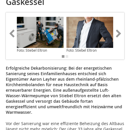
Gaskessel
Foto: Stiebel Eltron
Foto: Stiebel Eltron
Foto: Sti
Erfolgreiche Dekarbonisierung: Bei der energetischen
Sanierung seines Einfamilienhauses entschied sich
Eigentümer Aaron Layher aus dem rheinland-pfälzischen
Kirchheimbolanden für neue Haustechnik auf Basis
erneuerbarer Energien. Eine außenaufgestellte Luft-
Wasser-Wärmepumpe von Stiebel Eltron ersetzt den alten
Gaskessel und versorgt das Gebäude fortan
energieeffizient und umweltfreundlich mit Heizwärme und
Warmwasser.
Vor der Sanierung war eine effiziente Beheizung des Altbaus
längst nicht mehr möglich: Der über 33 Jahre alte Gaskessel